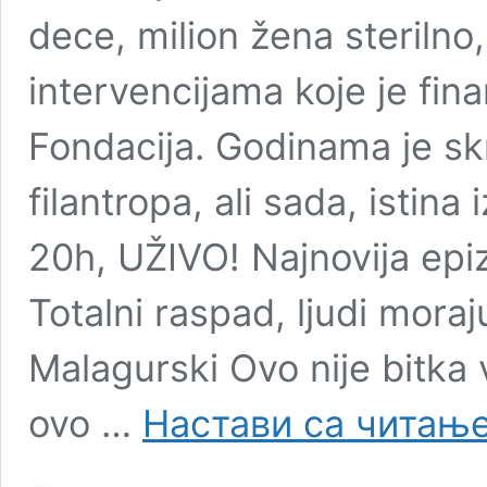
dece, milion žena steriln
intervencijama koje je fina
Fondacija. Godinama je skr
filantropa, ali sada, istin
20h, UŽIVO! Najnovija epi
Totalni raspad, ljudi moraj
Malagurski Ovo nije bitk
ovo …
Настави са читањ