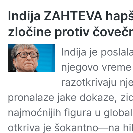
Indija ZAHTEVA hapše
zločine protiv čoveč
Indija je posla
njegovo vreme 
razotkrivaju nj
pronalaze jake dokaze, zi
najmoćnijih figura u glob
otkriva je šokantno—na hi