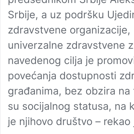
Srbije, a uz podršku Ujedi
zdravstvene organizacije,
univerzalne zdravstvene za
navedenog cilja je promovi
povećanja dostupnosti zd
građanima, bez obzira na t
su socijalnog statusa, na
je njihovo društvo – rekao
Lončar