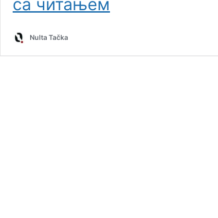
са читањем
na
krilima
Svetske
Nulta Tačka
zdravstvene
organizacije
uvodi
univerzalnu
vakcinaciju