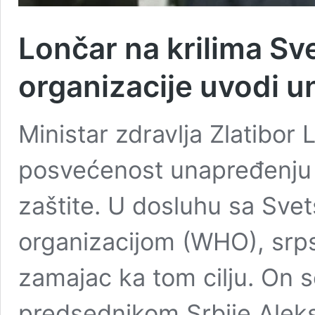
Lončar na krilima S
organizacije uvodi u
Ministar zdravlja Zlatibor 
posvećenost unapređenju 
zaštite. U dosluhu sa Sv
organizacijom (WHO), srps
zamajac ka tom cilju. On 
predsednikom Srbije Ale