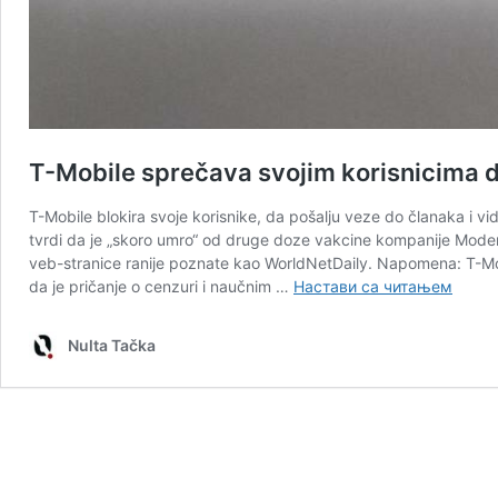
T-Mobile sprečava svojim korisnicima d
T-Mobile blokira svoje korisnike, da pošalju veze do članaka i vi
tvrdi da je „skoro umro“ od druge doze vakcine kompanije Moder
veb-stranice ranije poznate kao WorldNetDaily. Napomena: T-Mob
T-
da je pričanje o cenzuri i naučnim …
Настави са читањем
Mobil
spreč
Nulta Tačka
svojim
korisn
da
šalju
linkov
videa
Rober