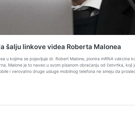
a šalju linkove videa Roberta Malonea
dea u kojima se pojavljuje dr. Robert Malone, pionira mRNA vakcina ko
na. Malone je to naveo u svom pisanom obraćanju od četvrtka, koji j
ile i verovatno druge usluge mobilnog telefona ne smeju da prosleđ
e
ava
icima
e
ta