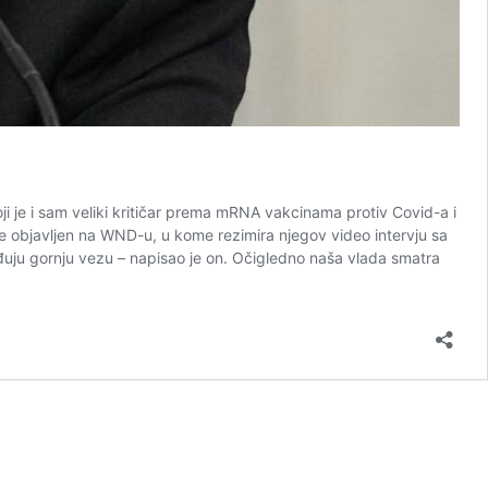
ji je i sam veliki kritičar prema mRNA vakcinama protiv Covid-a i
e objavljen na WND-u, u kome rezimira njegov video intervju sa
uju gornju vezu – napisao je on. Očigledno naša vlada smatra