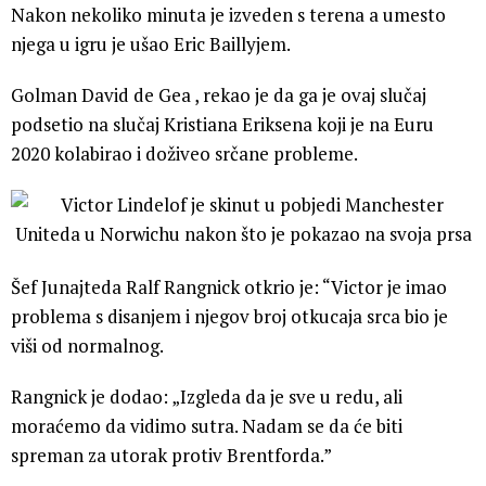
Nakon nekoliko minuta je izveden s terena a umesto
njega u igru je ušao Eric Baillyjem.
Golman David de Gea , rekao je da ga je ovaj slučaj
podsetio na slučaj Kristiana Eriksena koji je na Euru
2020 kolabirao i doživeo srčane probleme.
Šef Junajteda Ralf Rangnick otkrio je: “Victor je imao
problema s disanjem i njegov broj otkucaja srca bio je
viši od normalnog.
Rangnick je dodao: „Izgleda da je sve u redu, ali
moraćemo da vidimo sutra. Nadam se da će biti
spreman za utorak protiv Brentforda.”