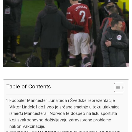
Table of Contents
Fudbaler Mančester Junajteda i Švedske reprezentacije
Viktor Lindelof doživeo je srčane smetnje u toku utakmice
između Mančestera i Norviča te dospeo na listu sportista
koji svakodnevno doživljavaju zdravstvene probleme
nakon vakcinacije.