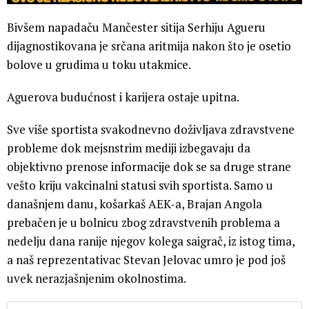
Bivšem napadaču Mančester sitija Serhiju Agueru
dijagnostikovana je srčana aritmija nakon što je osetio
bolove u grudima u toku utakmice.
Aguerova budućnost i karijera ostaje upitna.
Sve više sportista svakodnevno doživljava zdravstvene
probleme dok mejsnstrim mediji izbegavaju da
objektivno prenose informacije dok se sa druge strane
vešto kriju vakcinalni statusi svih sportista. Samo u
današnjem danu, košarkaš AEK-a, Brajan Angola
prebačen je u bolnicu zbog zdravstvenih problema a
nedelju dana ranije njegov kolega saigrač, iz istog tima,
a naš reprezentativac Stevan Jelovac umro je pod još
uvek nerazjašnjenim okolnostima.