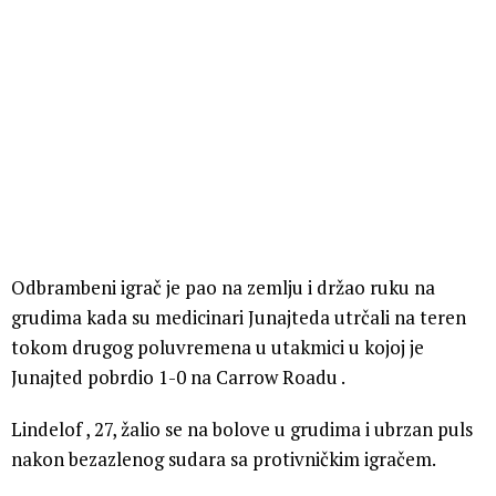
Odbrambeni igrač je pao na zemlju i držao ruku na
grudima kada su medicinari Junajteda utrčali na teren
tokom drugog poluvremena u utakmici u kojoj je
Junajted pobrdio 1-0 na Carrow Roadu .
Lindelof , 27, žalio se na bolove u grudima i ubrzan puls
nakon bezazlenog sudara sa protivničkim igračem.