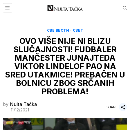
СВЕ ВЕСТИ
·
СВЕТ
OVO VIŠE NIJE NI BLIZU
SLUČAJNOSTI! FUDBALER
MANČESTER JUNAJTEDA
VIKTOR LINDELOF PAO NA
SRED UTAKMICE! PREBAČEN U
BOLNICU ZBOG SRČANIH
PROBLEMA!
by
Nulta Tačka
SHARE
11/12/2021