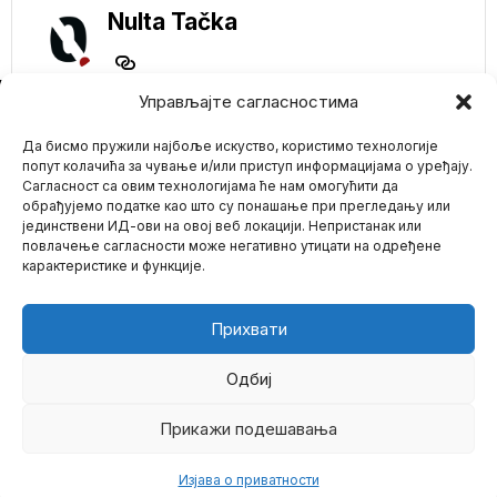
Nulta Tačka
NE PROPUSTITE
Управљајте сагласностима
NAJNOVIJA VEST:
Да бисмо пружили најбоље искуство, користимо технологије
AUSTRIJSKI
PARLAMENT
попут колачића за чување и/или приступ информацијама о уређају.
ODOBRIO UVOĐENJE
Сагласност са овим технологијама ће нам омогућити да
OBAVEZNE
обрађујемо податке као што су понашање при прегледању или
VAKCINACIJE
јединствени ИД-ови на овој веб локацији. Непристанак или
Mario zna Youtube
Kako je ranije i bilo
повлачење сагласности може негативно утицати на одређене
planirano i najavljivano,
карактеристике и функције.
Austrijski parlament
Impressum
Kontakt
O Nama
Rotšildov magazin
„The Economist“ se
Прихвати
zalaže za legalizaciju
kokaina: Prohibicija
ne funkcioniše
Одбиј
Treba li legalizovati
kokain? Ako se pita
Прикажи подешавања
©
2026
- Sva prava zadržana.
najugledniji britanski
ekonomski
Изјава о приватности