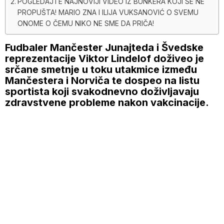
POGLEDAJTE NAJNOVIJI VIDEO IZ BUNKERA KOJI SE NE
PROPUŠTA! MARIO ZNA I ILIJA VUKSANOVIĆ O SVEMU
ONOME O ČEMU NIKO NE SME DA PRIČA!
Fudbaler Mančester Junajteda i Švedske
reprezentacije Viktor Lindelof doživeo je
srčane smetnje u toku utakmice između
Mančestera i Norviča te dospeo na listu
sportista koji svakodnevno doživljavaju
zdravstvene probleme nakon vakcinacije.