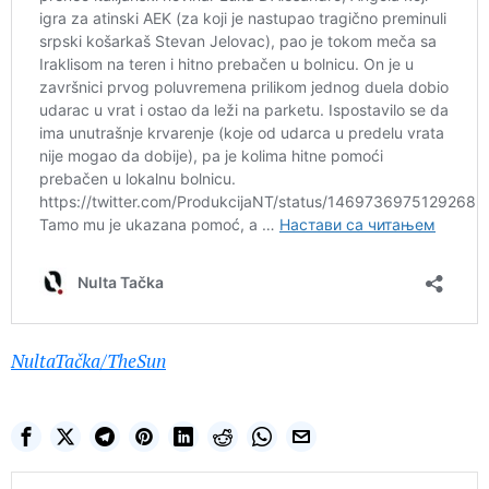
NultaTačka/
TheSun