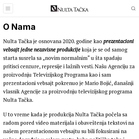
O Nama
Nulta Tačka je osnovana 2020. godine kao
prezentacioni
vebsajt jedne nezavisne produkcije
koja je se od samog
starta susrela sa „novim normalnim“ u šta spadaju
pritisci cenzure, represije i lažnih vesti. Našu Agenciju za
proizvodnju Televizijskog Programa kao i sam
prezentacioni vebsajt pokrenuo je Mario Bojić, današnji
vlasnik Agencije za proizvodnju televizijskog programa
Nulta Tačka.
U to vreme kada je produkcija Nulta Tačka počela sa
radom pored video materijala i obaveštenja tekstovi na
našem prezentacionom vebsajtu su bili fokusirani na