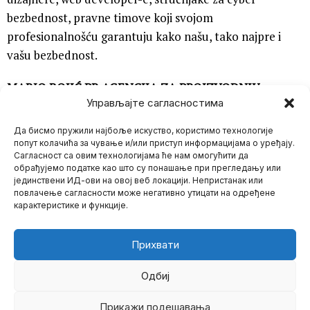
bezbednost, pravne timove koji svojom
profesionalnošću garantuju kako našu, tako najpre i
vašu bezbednost.
MARIO BOJIĆ PR AGENCIJA ZA PROIZVODNJU
Управљајте сагласностима
TELEVIZIJSKOG PROGRAMA „NULTA TAČKA“
Да бисмо пружили најбоље искуство, користимо технологије
попут колачића за чување и/или приступ информацијама о уређају.
Сагласност са овим технологијама ће нам омогућити да
обрађујемо податке као што су понашање при прегледању или
јединствени ИД-ови на овој веб локацији. Непристанак или
Mario zna Youtube
повлачење сагласности може негативно утицати на одређене
карактеристике и функције.
Impressum
Kontakt
O Nama
Прихвати
Одбиј
Прикажи подешавања
©
2026
- Sva prava zadržana.