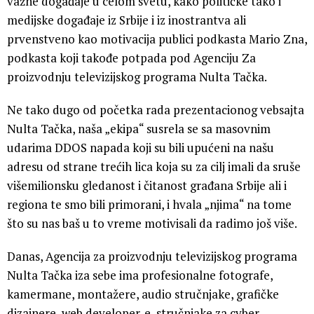
važne događaje u celom svetu, kako političke tako i
medijske događaje iz Srbije i iz inostrantva ali
prvenstveno kao motivacija publici podkasta Mario Zna,
podkasta koji takođe potpada pod Agenciju Za
proizvodnju televizijskog programa Nulta Tačka.
Ne tako dugo od početka rada prezentacionog vebsajta
Nulta Tačka, naša „ekipa“ susrela se sa masovnim
udarima DDOS napada koji su bili upućeni na našu
adresu od strane trećih lica koja su za cilj imali da sruše
višemilionsku gledanost i čitanost građana Srbije ali i
regiona te smo bili primorani, i hvala „njima“ na tome
što su nas baš u to vreme motivisali da radimo još više.
Danas, Agencija za proizvodnju televizijskog programa
Nulta Tačka iza sebe ima profesionalne fotografe,
kamermane, montažere, audio stručnjake, grafičke
dizajnere, web developer-e, stručnjake za cyber