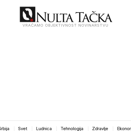
VRAĆAMO OBJEKTIVNOST NOVINARSTVU
Srbija
Svet
Ludnica
Tehnologija
Zdravlje
Ekonom