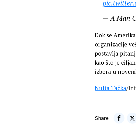
pic.twitte
— A Man O
Dok se Amerikan
organizacije ve
postavlja pitanj
kao što je cilj
izbora u novem
Nulta Tačka
/In
Share