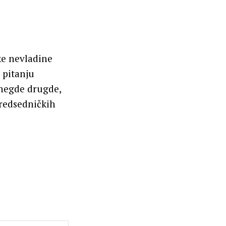
ke nevladine
 pitanju
 negde drugde,
predsedničkih