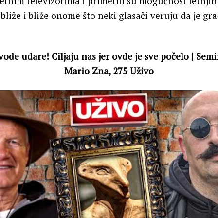
etnim televizorima i primetili su mogućnost letnjih
bliže i bliže onome što neki glasači veruju da je gr
ode udare! Ciljaju nas jer ovde je sve počelo | Sem
Mario Zna, 275 Uživo