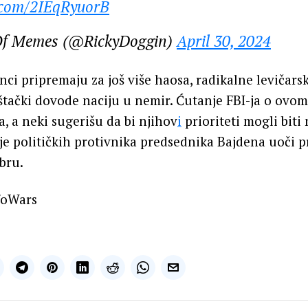
r.com/2IEqRyuorB
f Memes (@RickyDoggin)
April 30, 2024
ci pripremaju za još više haosa, radikalne levičars
štački dovode naciju u nemir. Ćutanje FBI-ja o ovom
a, a neki sugerišu da bi njihov
i
prioriteti mogli biti
anje političkih protivnika predsednika Bajdena uoči 
bru.
foWars