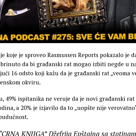
je koje je sproveo Rasmussen Reports pokazalo je da
rinuto da bi građanski rat mogao izbiti negde u n
jući 16 odsto koji kažu da je građanski rat „veoma 
enskom okviru.
49% ispitanika ne veruje da je novi građanski rat
dina, a 20% je izjavilo da to „uopšte nije verovatn
budućnost.
 “CRNA KNJIGA” Džefrija Epštajna sa stotina