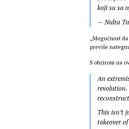
koji su sa 
— Nulta T
„Mogućnost da 
previše nategnu
S obzirom na ov
An extremis
revolution.
reconstruct
This isn’t 
takeover o