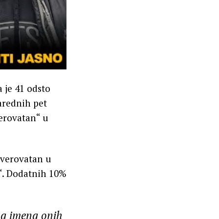
 je 41 odsto
arednih pet
verovatan“ u
 verovatan u
o“. Dodatnih 10%
ma imena onih