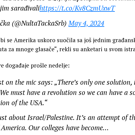
njim sarađivali
https://t.co/Kv8CzmUxwT
ačka (@NultaTackaSrb)
May 4, 2024
bi se Amerika uskoro suočila sa još jednim građans
ta za mnoge glasače“, rekli su anketari u svom istr
e događaje prošle nedelje:
t on the mic says: „There’s only one solution, 
 We must have a revolution so we can have a so
ion of the USA.“
just about Israel/Palestine. It’s an attempt of t
f America. Our colleges have become…