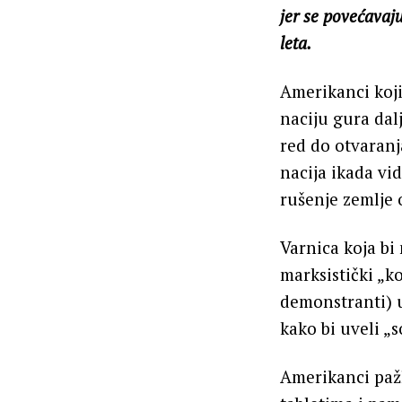
jer se povećavaj
leta.
Amerikanci koji
naciju gura dal
red do otvaranja
nacija ikada vi
rušenje zemlje 
Varnica koja bi
marksistički „ko
demonstranti) u
kako bi uveli „
Amerikanci pažl