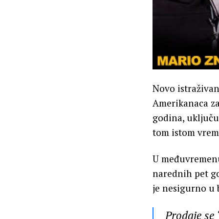
Novo istraživan
Amerikanaca zab
godina, uključu
tom istom vrem
U međuvremenu, 
narednih pet go
je nesigurno u 
Prodaje se