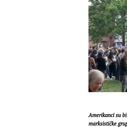
Amerikanci su b
marksističke grup