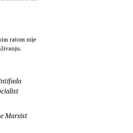
kim ratom nije
aživanju.
intifada
cialist
he Marxist