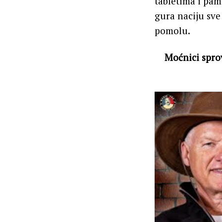
tabletima i pam
gura naciju sve 
pomolu.
Moćnici sprov