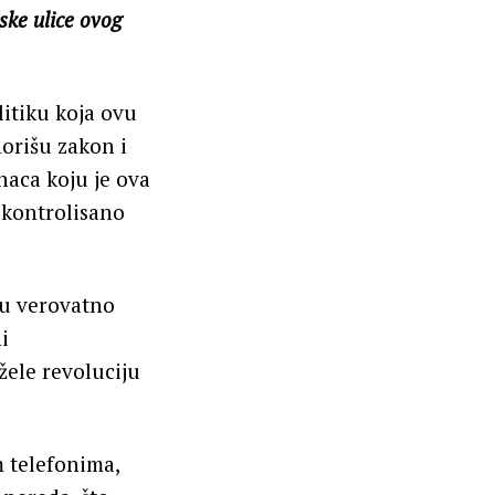
dske ulice ovog
litiku koja ovu
norišu zakon i
anaca koju je ova
 kontrolisano
su verovatno
i
žele revoluciju
m telefonima,