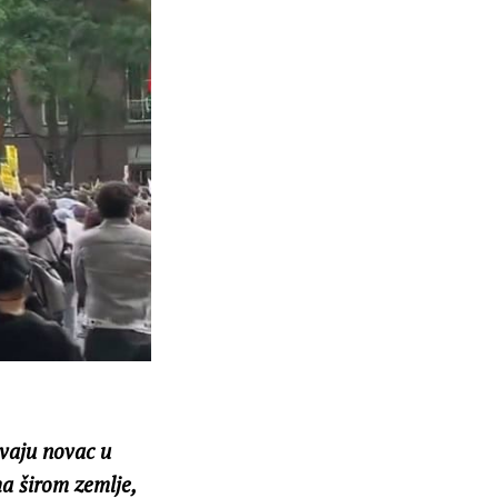
vaju novac u
ma širom zemlje,