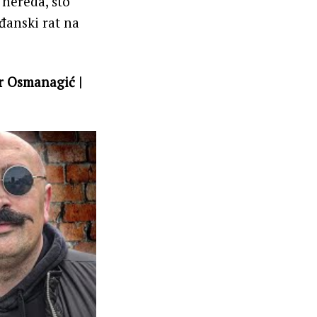
 nereda, što
ađanski rat na
ir Osmanagić |