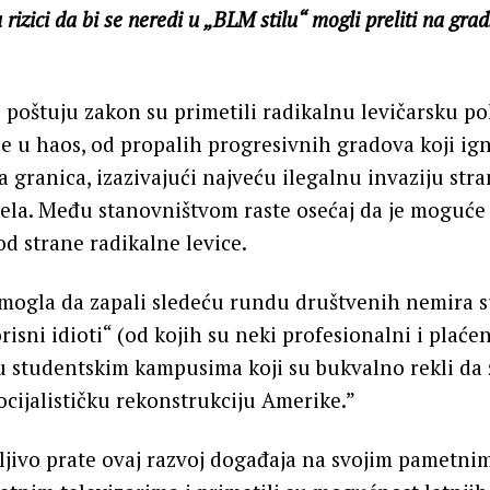
u rizici da bi se neredi u „BLM stilu“ mogli preliti na gra
 poštuju zakon su primetili radikalnu levičarsku po
je u haos, od propalih progresivnih gradova koji ig
 granica, izazivajući najveću ilegalnu invaziju str
dela. Među stanovništvom raste osećaj da je moguće
od strane radikalne levice.
 mogla da zapali sledeću rundu društvenih nemira 
risni idioti“ (od kojih su neki profesionalni i plaćen
 studentskim kampusima koji su bukvalno rekli da 
socijalističku rekonstrukciju Amerike.”
jivo prate ovaj razvoj događaja na svojim pametni