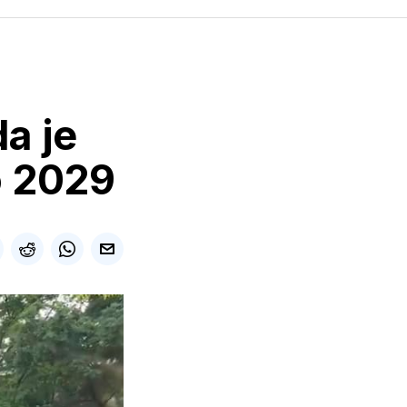
a je
o 2029