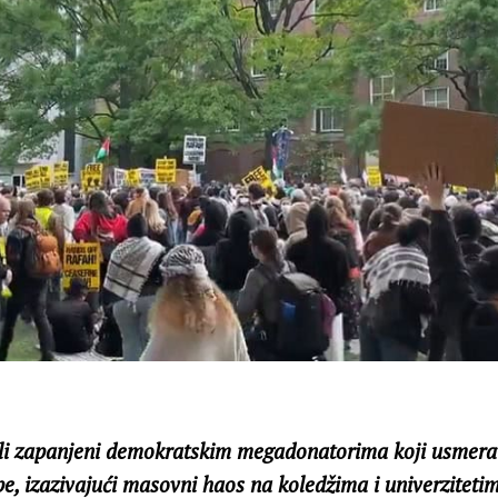
ili zapanjeni demokratskim megadonatorima koji usmera
e, izazivajući masovni haos na koledžima i univerziteti