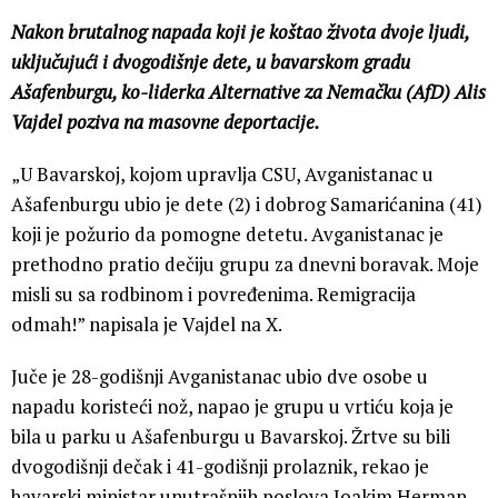
Nakon brutalnog napada koji je koštao života dvoje ljudi,
uključujući i dvogodišnje dete, u bavarskom gradu
Ašafenburgu, ko-liderka Alternative za Nemačku (AfD) Alis
Vajdel poziva na masovne deportacije.
„U Bavarskoj, kojom upravlja CSU, Avganistanac u
Ašafenburgu ubio je dete (2) i dobrog Samarićanina (41)
koji je požurio da pomogne detetu. Avganistanac je
prethodno pratio dečiju grupu za dnevni boravak. Moje
misli su sa rodbinom i povređenima. Remigracija
odmah!” napisala je Vajdel na X.
Juče je 28-godišnji Avganistanac ubio dve osobe u
napadu koristeći nož, napao je grupu u vrtiću koja je
bila u parku u Ašafenburgu u Bavarskoj. Žrtve su bili
dvogodišnji dečak i 41-godišnji prolaznik, rekao je
bavarski ministar unutrašnjih poslova Joakim Herman