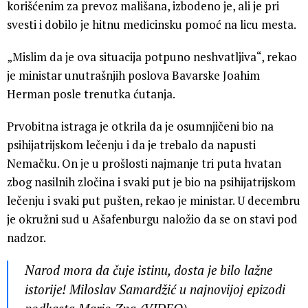
korišćenim za prevoz mališana, izbodeno je, ali je pri
svesti i dobilo je hitnu medicinsku pomoć na licu mesta.
„Mislim da je ova situacija potpuno neshvatljiva“, rekao
je ministar unutrašnjih poslova Bavarske Joahim
Herman posle trenutka ćutanja.
Prvobitna istraga je otkrila da je osumnjičeni bio na
psihijatrijskom lečenju i da je trebalo da napusti
Nemačku. On je u prošlosti najmanje tri puta hvatan
zbog nasilnih zločina i svaki put je bio na psihijatrijskom
lečenju i svaki put pušten, rekao je ministar. U decembru
je okružni sud u Ašafenburgu naložio da se on stavi pod
nadzor.
Narod mora da čuje istinu, dosta je bilo lažne
istorije! Miloslav Samardžić u najnovijoj epizodi