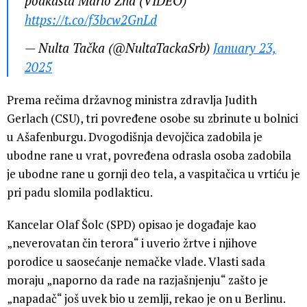
podkasta Mario Zna (VIDEO)
https://t.co/f3bcw2GnLd
— Nulta Tačka (@NultaTackaSrb)
January 23,
2025
Prema rečima državnog ministra zdravlja Judith
Gerlach (CSU), tri povređene osobe su zbrinute u bolnici
u Ašafenburgu. Dvogodišnja devojčica zadobila je
ubodne rane u vrat, povređena odrasla osoba zadobila
je ubodne rane u gornji deo tela, a vaspitačica u vrtiću je
pri padu slomila podlakticu.
Kancelar Olaf Šolc (SPD) opisao je događaje kao
„neverovatan čin terora“ i uverio žrtve i njihove
porodice u saosećanje nemačke vlade. Vlasti sada
moraju „naporno da rade na razjašnjenju“ zašto je
„napadač“ još uvek bio u zemlji, rekao je on u Berlinu.