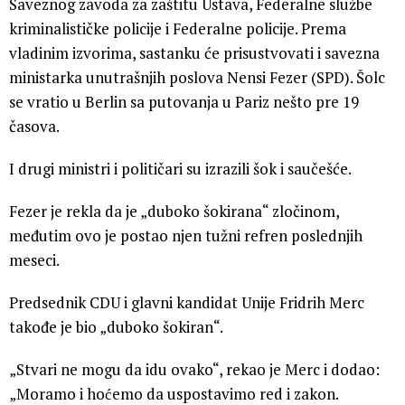
Saveznog zavoda za zaštitu Ustava, Federalne službe
kriminalističke policije i Federalne policije. Prema
vladinim izvorima, sastanku će prisustvovati i savezna
ministarka unutrašnjih poslova Nensi Fezer (SPD). Šolc
se vratio u Berlin sa putovanja u Pariz nešto pre 19
časova.
I drugi ministri i političari su izrazili šok i saučešće.
Fezer je rekla da je „duboko šokirana“ zločinom,
međutim ovo je postao njen tužni refren poslednjih
meseci.
Predsednik CDU i glavni kandidat Unije Fridrih Merc
takođe je bio „duboko šokiran“.
„Stvari ne mogu da idu ovako“, rekao je Merc i dodao:
„Moramo i hoćemo da uspostavimo red i zakon.