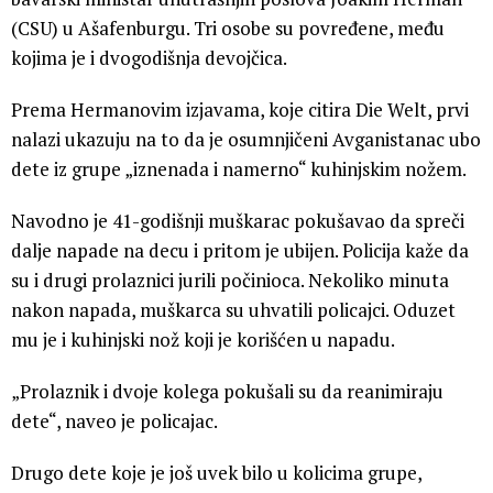
(CSU) u Ašafenburgu. Tri osobe su povređene, među
kojima je i dvogodišnja devojčica.
Prema Hermanovim izjavama, koje citira Die Welt, prvi
nalazi ukazuju na to da je osumnjičeni Avganistanac ubo
dete iz grupe „iznenada i namerno“ kuhinjskim nožem.
Navodno je 41-godišnji muškarac pokušavao da spreči
dalje napade na decu i pritom je ubijen. Policija kaže da
su i drugi prolaznici jurili počinioca. Nekoliko minuta
nakon napada, muškarca su uhvatili policajci. Oduzet
mu je i kuhinjski nož koji je korišćen u napadu.
„Prolaznik i dvoje kolega pokušali su da reanimiraju
dete“, naveo je policajac.
Drugo dete koje je još uvek bilo u kolicima grupe,