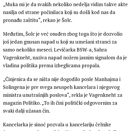
„Muka mi je da svakih nekoliko nedelja vidim takve akte
nasilja od strane počinilaca koji su došli kod nas da
pronađu zaštitu“, rekao je Šolc.
Međutim, Šolc je već osuđen zbog toga što je dozvolio
još jedan gnusan napad u koji su umešani stranci za
samo nekoliko meseci. Levičarka BSW-a, Sahra
Vagenkneht, naziva napad nožem jasnim signalom da je
vladina politika prema izbeglicama propala.
„Činjenica da se ništa nije dogodilo posle Manhajma i
Solingena je pre svega neuspeh kancelara i njegovog
ministra unutrašnjih poslova“, rekla je Vagenkneht za
magazin Politiko. „To ih čini politički odgovornim za
svaki dalji užasan čin.
Kancelarka je sinoć pozvala u kancelariju čelnike