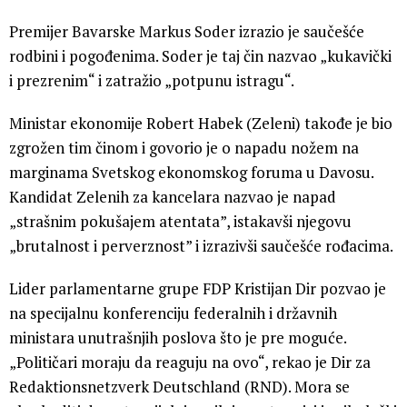
Premijer Bavarske Markus Soder izrazio je saučešće
rodbini i pogođenima. Soder je taj čin nazvao „kukavički
i prezrenim“ i zatražio „potpunu istragu“.
Ministar ekonomije Robert Habek (Zeleni) takođe je bio
zgrožen tim činom i govorio je o napadu nožem na
marginama Svetskog ekonomskog foruma u ​​Davosu.
Kandidat Zelenih za kancelara nazvao je napad
„strašnim pokušajem atentata”, istakavši njegovu
„brutalnost i perverznost” i izrazivši saučešće rođacima.
Lider parlamentarne grupe FDP Kristijan Dir pozvao je
na specijalnu konferenciju federalnih i državnih
ministara unutrašnjih poslova što je pre moguće.
„Političari moraju da reaguju na ovo“, rekao je Dir za
Redaktionsnetzverk Deutschland (RND). Mora se