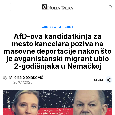
СВЕ ВЕСТИ
·
СВЕТ
AfD-ova kandidatkinja za
mesto kancelara poziva na
masovne deportacije nakon što
je avganistanski migrant ubio
2-godišnjaka u Nemačkoj
by
Milena Stojaković
SHARE
26/01/2025