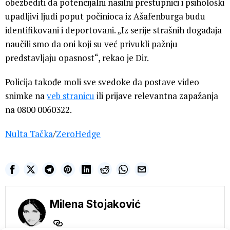
obezbediti da potencijalni nasilni prestupnici i psihološki
upadljivi ljudi poput počinioca iz Ašafenburga budu
identifikovani i deportovani. „Iz serije strašnih događaja
naučili smo da oni koji su već privukli pažnju
predstavljaju opasnost“, rekao je Dir.
Policija takođe moli sve svedoke da postave video
snimke na
veb stranicu
ili prijave relevantna zapažanja
na 0800 0060322.
Nulta Tačka
/
ZeroHedge
Milena Stojaković