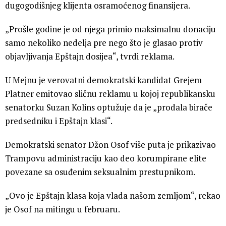
dugogodišnjeg klijenta osramoćenog finansijera.
„Prošle godine je od njega primio maksimalnu donaciju
samo nekoliko nedelja pre nego što je glasao protiv
objavljivanja Epštajn dosijea“, tvrdi reklama.
U Mejnu je verovatni demokratski kandidat Grejem
Platner emitovao sličnu reklamu u kojoj republikansku
senatorku Suzan Kolins optužuje da je „prodala birače
predsedniku i Epštajn klasi“.
Demokratski senator Džon Osof više puta je prikazivao
Trampovu administraciju kao deo korumpirane elite
povezane sa osuđenim seksualnim prestupnikom.
„Ovo je Epštajn klasa koja vlada našom zemljom“, rekao
je Osof na mitingu u februaru.