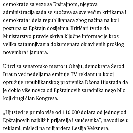
demokrate za veze sa Epštajnom, njegova
administracija sada se suočava sa sve većim kritikama i
demokrata i dela republikanaca zbog načina na koji
postupa sa Epštajn dosijeima. Kritičari tvrde da
Ministarstvo pravde skriva ključne informacije kroz
velika zatamnjivanja dokumenata objavljenih prošlog
novembra i januara.
U trci za senatorsko mesto u Ohaju, demokrata Šerod
Braun već nedeljama emituje TV reklamu u kojoj
optužuje republikanskog protivnika Džona Hjustada da
je dobio više novca od Epštajnovih saradnika nego bilo
koji drugi član Kongresa.
„Hjusted je primio više od 116.000 dolara od jednog od
Epštajnovih najbližih prijatelja i saučesnika“, navodi se u
reklami, misleći na milijardera Leslija Veksnera,