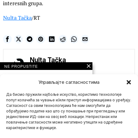
interesnih grupa.
Nulta Tačka
/RT
Nulta Tačka
NE PROPUSTITE
„Belo, oko njega sve
je belo“ Zelenski:
Управљајте сагласностима
Ukrajina će
definitivno pobediti u
Да бисмо пружили најбоље искуство, користимо технологије
ratu
попут колачића за чување и/или приступ информацијама о уређају.
Ukrajinski predsednik
Сагласност са овим технологијама ће нам омогућити да
Volodimir Zelenski izjavio
обрађујемо податке као што су понашање при прегледању или
je danas da će njegova
јединствени ИД-ови на овој веб локацији. Непристанак или
Mario zna Youtube
VI SE PITATE ZAŠTO
повлачење сагласности може негативно утицати на одређене
MEJNSTRIM MEDIJI
карактеристике и функције.
RADE TO ŠTO RADE?!
Impressum
Kontakt
O Nama
SAZNAJEMO!