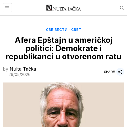
СВЕ ВЕСТИ
·
СВЕТ
Afera Epštajn u američkoj
politici: Demokrate i
republikanci u otvorenom ratu
by
Nulta Tačka
SHARE
26/05/2026