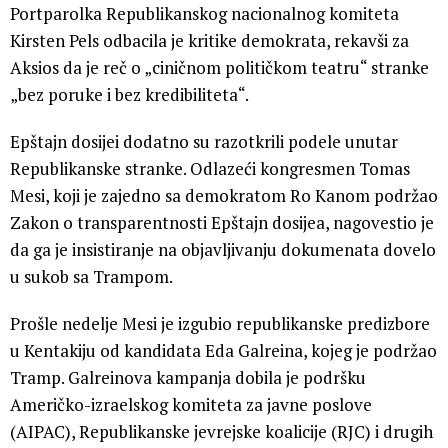
Portparolka Republikanskog nacionalnog komiteta
Kirsten Pels odbacila je kritike demokrata, rekavši za
Aksios da je reč o „ciničnom političkom teatru“ stranke
„bez poruke i bez kredibiliteta“.
Epštajn dosijei dodatno su razotkrili podele unutar
Republikanske stranke. Odlazeći kongresmen Tomas
Mesi, koji je zajedno sa demokratom Ro Kanom podržao
Zakon o transparentnosti Epštajn dosijea, nagovestio je
da ga je insistiranje na objavljivanju dokumenata dovelo
u sukob sa Trampom.
Prošle nedelje Mesi je izgubio republikanske predizbore
u Kentakiju od kandidata Eda Galreina, kojeg je podržao
Tramp. Galreinova kampanja dobila je podršku
Američko-izraelskog komiteta za javne poslove
(AIPAC), Republikanske jevrejske koalicije (RJC) i drugih