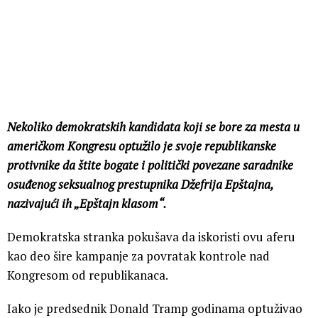
Nekoliko demokratskih kandidata koji se bore za mesta u
američkom Kongresu optužilo je svoje republikanske
protivnike da štite bogate i politički povezane saradnike
osuđenog seksualnog prestupnika Džefrija Epštajna,
nazivajući ih „Epštajn klasom“.
Demokratska stranka pokušava da iskoristi ovu aferu
kao deo šire kampanje za povratak kontrole nad
Kongresom od republikanaca.
Iako je predsednik Donald Tramp godinama optuživao