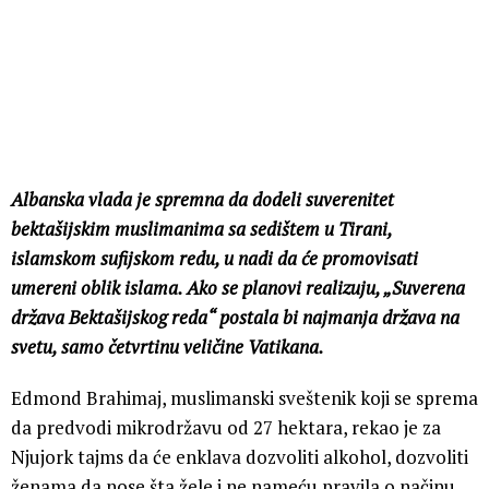
Albanska vlada je spremna da dodeli suverenitet
bektašijskim muslimanima sa sedištem u Tirani,
islamskom sufijskom redu, u nadi da će promovisati
umereni oblik islama. Ako se planovi realizuju, „Suverena
država Bektašijskog reda“ postala bi najmanja država na
svetu, samo četvrtinu veličine Vatikana.
Edmond Brahimaj, muslimanski sveštenik koji se sprema
da predvodi mikrodržavu od 27 hektara, rekao je za
Njujork tajms da će enklava dozvoliti alkohol, dozvoliti
ženama da nose šta žele i ne nameću pravila o načinu