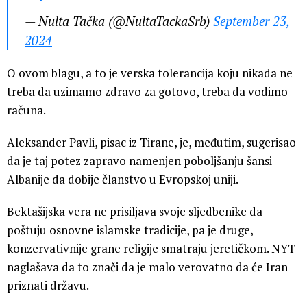
— Nulta Tačka (@NultaTackaSrb)
September 23,
2024
O ovom blagu, a to je verska tolerancija koju nikada ne
treba da uzimamo zdravo za gotovo, treba da vodimo
računa.
Aleksander Pavli, pisac iz Tirane, je, međutim, sugerisao
da je taj potez zapravo namenjen poboljšanju šansi
Albanije da dobije članstvo u Evropskoj uniji.
Bektašijska vera ne prisiljava svoje sljedbenike da
poštuju osnovne islamske tradicije, pa je druge,
konzervativnije grane religije smatraju jeretičkom. NYT
naglašava da to znači da je malo verovatno da će Iran
priznati državu.