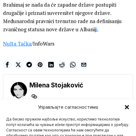
Brahimaj se nada da će zapadne države postupiti
drugačije i priznati suverenitet njegove države.
Međunarodni pravnici trenutno rade na definisanju
zvaničnog statusa nove države u Albanij
i
.
Nulta Tačka
/InfoWars
Milena Stojaković
Управљајте сагласностима
NE PROPUSTITE
Да бисмо пружили најбоље искуство, користимо технологије
Kijev ne odustaje od
NACI narativa!
попут колачића за чување и/или приступ информацијама о уређају.
Menjaju naziv ulice
Сагласност са овим технологијама ће нам омогућити да
Moskovska Avenija u
обрађујемо податке као што су понашање при прегледању или