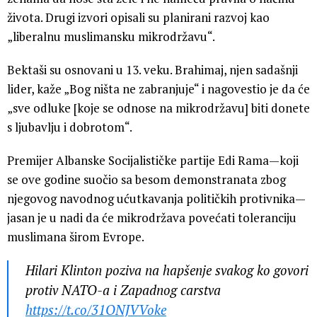
života. Drugi izvori opisali su planirani razvoj kao
„liberalnu muslimansku mikrodržavu“.
Bektaši su osnovani u 13. veku. Brahimaj, njen sadašnji
lider, kaže „Bog ništa ne zabranjuje“ i nagovestio je da će
„sve odluke [koje se odnose na mikrodržavu] biti donete
s ljubavlju i dobrotom“.
Premijer Albanske Socijalističke partije Edi Rama—koji
se ove godine suočio sa besom demonstranata zbog
njegovog navodnog ućutkavanja političkih protivnika—
jasan je u nadi da će mikrodržava povećati toleranciju
muslimana širom Evrope.
Hilari Klinton poziva na hapšenje svakog ko govori
protiv NATO-a i Zapadnog carstva
https://t.co/31ONJVVoke