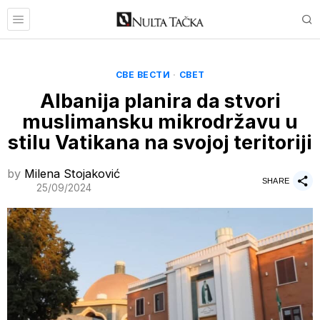
СВЕ ВЕСТИ
·
СВЕТ
Albanija planira da stvori
muslimansku mikrodržavu u
stilu Vatikana na svojoj teritoriji
by
Milena Stojaković
SHARE
25/09/2024