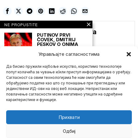
NE PROPUSTITE
Ljudmila Veneditkova
PUTINOV PRVI
ČOVEK, DMITRIJ
PESKOV O ONIMA
KOJI SE NE
VAKCINIŠU: „TO SU
Управљајте сагласностима
OPASNE BUDALE“!
RUSKI „STRUČNJACI“
Да бисмо пружили најбоље искуство, користимо технологије
TAKOĐE UDARILI:
„ONI SU IDIOTI SA
попут колачића за чување и/или приступ информацијама о уређају.
MILITANTNIM
Сагласност са овим технологијама ће нам омогућити да
NEZNANJEM“
обрађујемо податке као што су понашање при прегледању или
Oni koji odbijaju da se
јединствени ИД-ови на овој веб локацији. Непристанак или
Mario zna Youtube
vakcinišu protiv Covid-19
повлачење сагласности може негативно утицати на одређене
i aktivno
карактеристике и функције.
Impressum
Kontakt
O Nama
SAD uvode sankcije
sudijama
Međunarodnog
Прихвати
krivičnog suda zbog
istraga protiv
američkih i izraelskih
Одбиј
zvaničnika