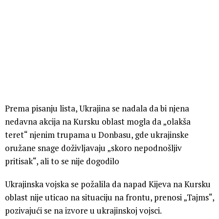
Prema pisanju lista, Ukrajina se nadala da bi njena
nedavna akcija na Kursku oblast mogla da „olakša
teret“ njenim trupama u Donbasu, gde ukrajinske
oružane snage doživljavaju „skoro nepodnošljiv
pritisak“, ali to se nije dogodilo
Ukrajinska vojska se požalila da napad Kijeva na Kursku
oblast nije uticao na situaciju na frontu, prenosi „Tajms“,
pozivajući se na izvore u ukrajinskoj vojsci.