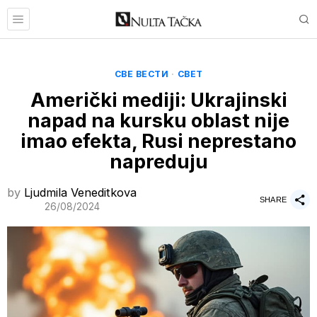
СВЕ ВЕСТИ
·
СВЕТ
Američki mediji: Ukrajinski
napad na kursku oblast nije
imao efekta, Rusi neprestano
napreduju
by
Ljudmila Veneditkova
SHARE
26/08/2024