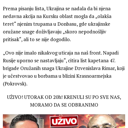
Prema pisanju lista, Ukrajina se nadala da bi njena
nedavna akcija na Kursku oblast mogla da „olakša
teret“ njenim trupama u Donbasu, gde ukrajinske
oružane snage doživljavaju „skoro nepodnošljiv
pritisak“, ali to se nije dogodilo.
„Ovo nije imalo nikakvog uticaja na naš front. Napadi
Rusije uporno se nastavljaju“, citira list kapetana 47.
brigade Oružanih snaga Ukrajine Dzvenislava Rimar, koji
je učestvovao u borbama u blizini Krasnoarmejska
(Pokrovsk).
UŽIVO! UTORAK OD 20h! KRENULI SU PO SVE NAS,
MORAMO DA SE ODBRANIMO