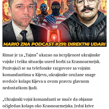
Rimar je za „Tajms“ ukazao na iscrpljenost ukrajinske
vojske i tešku situaciju usred borbi za Krasnoarmejsk.
Pozivajući se na telefonske razgovore sa vojnim
komandantima u Kijevu, ukrajinske oružane snage
svedoče kolaps Kijeva u ovom pravcu glavnom
nedostatkom ljudi.
„Ukrajinski vojni komandanti se muče da objasne
očigledan kolaps oko Krasnoarmejska. Jedni krive