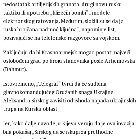
nedostatak artiljerijskih granata, drugi novu rusku
taktiku ili upotrebu „klizećih bombi“ i modele
elektronskog ratovanja. Međutim, složili su se da je
ruska brojčana nadmoć ključna“, napominje list,
pozivajući se na telefonske razgovore sa vojskom.
Zaključuju da bi Krasnoarmejsk mogao postati najveći
oslobođeni grad po broju stanovnika posle Artjemovska
(Bahmut).
Istovremeno, „Telegraf“ tvrdi da će sudbina
glavnokomandujućeg Oružanih snaga Ukrajine
Aleksandra Sirskog zavisiti od ishoda napada ukrajinskih
trupa na Kursku oblast.
Jer, kako dalje navode, u Kijevu veruju da je ova invazija
bila pokušaj „Sirskog da se iskupi za prethodne