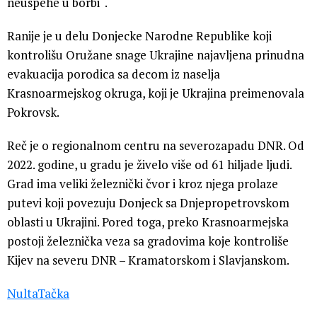
neuspehe u borbi“.
Ranije je u delu Donjecke Narodne Republike koji
kontrolišu Oružane snage Ukrajine najavljena prinudna
evakuacija porodica sa decom iz naselja
Krasnoarmejskog okruga, koji je Ukrajina preimenovala
Pokrovsk.
Reč je o regionalnom centru na severozapadu DNR. Od
2022. godine, u gradu je živelo više od 61 hiljade ljudi.
Grad ima veliki železnički čvor i kroz njega prolaze
putevi koji povezuju Donjeck sa Dnjepropetrovskom
oblasti u Ukrajini. Pored toga, preko Krasnoarmejska
postoji železnička veza sa gradovima koje kontroliše
Kijev na severu DNR – Kramatorskom i Slavjanskom.
NultaTačka