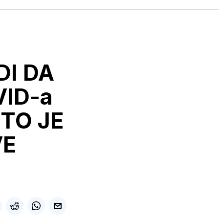
DI DA
VID-a
TO JE
VE