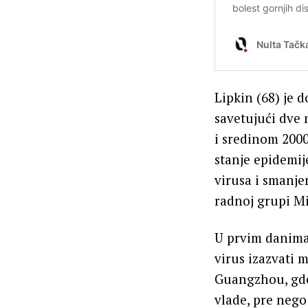
Lipkin (68) je 
savetujući dve
i sredinom 2000
stanje epidemije
virusa i smanje
radnoj grupi M
U prvim danima 
virus izazvati 
Guangzhou, gde
vlade, pre nego 