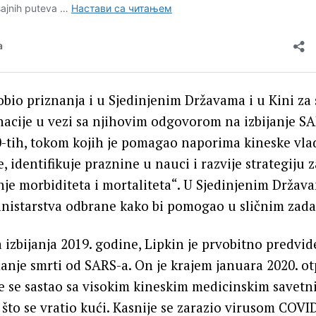
dobio priznanja i u Sjedinjenim Državama i u Kini za 
 nacije u vezi sa njihovim odgovorom na izbijanje 
-tih, tokom kojih je pomagao naporima kineske vla
, identifikuje praznine u nauci i razvije strategiju z
nje morbiditeta i mortaliteta“. U Sjedinjenim Držav
inistarstva odbrane kako bi pomogao u sličnim zad
izbijanja 2019. godine, Lipkin je prvobitno predvide
manje smrti od SARS-a. On je krajem januara 2020. o
 se sastao sa visokim kineskim medicinskim savetn
što se vratio kući. Kasnije se zarazio virusom COVID