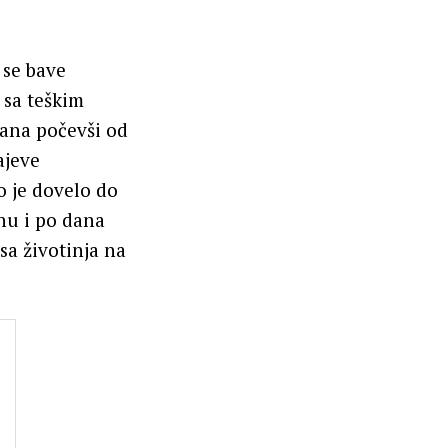
 se bave
 sa teškim
hana počevši od
ajeve
o je dovelo do
inu i po dana
sa životinja na