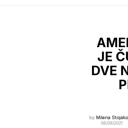
AMER
JE Č
DVE 
P
by
Milena Stojako
06/09/2021