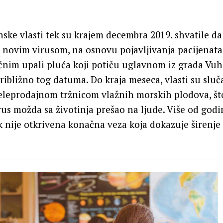
ske vlasti tek su krajem decembra 2019. shvatile da
novim virusom, na osnovu pojavljivanja pacijenata
nim upali pluća koji potiču uglavnom iz grada Vu
približno tog datuma. Do kraja meseca, vlasti su sluč
eleprodajnom tržnicom vlažnih morskih plodova, št
rus možda sa životinja prešao na ljude. Više od god
ek nije otkrivena konačna veza koja dokazuje širenje 