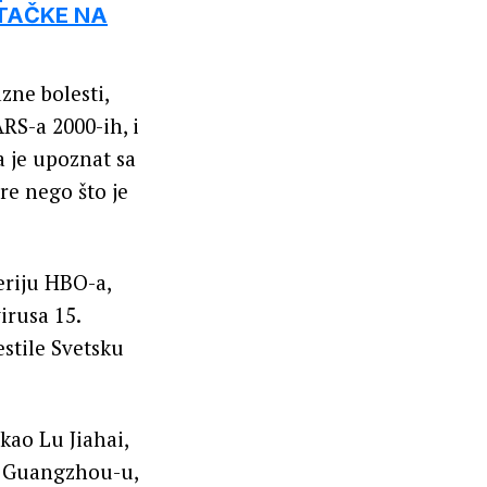
 TAČKE NA
zne bolesti,
RS-a 2000-ih, i
a je upoznat sa
e nego što je
eriju HBO-a,
irusa 15.
stile Svetsku
kao Lu Jiahai,
 u Guangzhou-u,