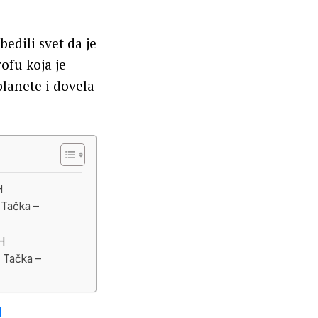
edili svet da je
ofu koja je
planete i dovela
H
Tačka –
H
Tačka –
I