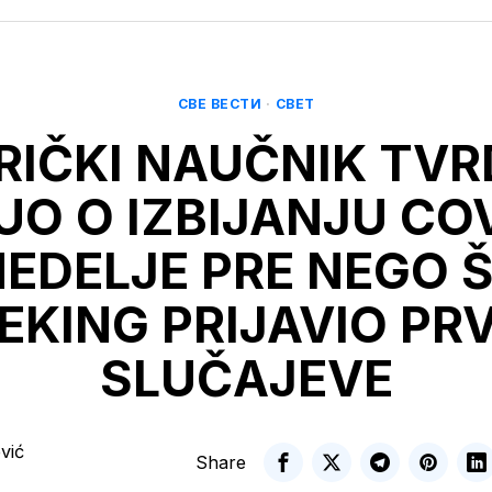
СВЕ ВЕСТИ
·
СВЕТ
IČKI NAUČNIK TVR
UO O IZBIJANJU CO
NEDELJE PRE NEGO Š
EKING PRIJAVIO PR
SLUČAJEVE
vić
Share