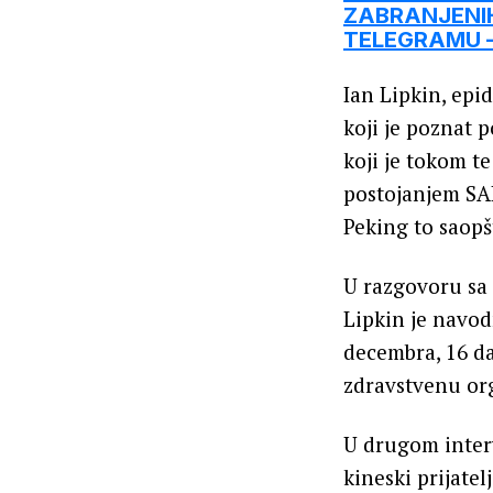
ZABRANJENIH
TELEGRAMU – 
Ian Lipkin, epi
koji je poznat 
koji je tokom te
postojanjem SA
Peking to saopš
U razgovoru sa
Lipkin je navod
decembra, 16 da
zdravstvenu org
U drugom interv
kineski prijate