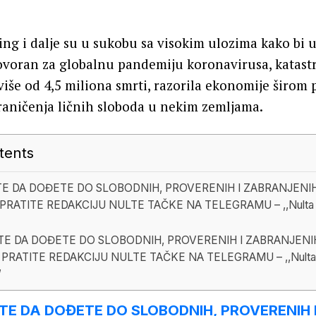
ing i dalje su u sukobu sa visokim ulozima kako bi ub
voran za globalnu pandemiju koronavirusa, katastr
iše od 4,5 miliona smrti, razorila ekonomije širom 
raničenja ličnih sloboda u nekim zemljama.
tents
TE DA DOĐETE DO SLOBODNIH, PROVERENIH I ZABRANJENI
PRATITE REDAKCIJU NULTE TAČKE NA TELEGRAMU – ,,Nulta 
TE DA DOĐETE DO SLOBODNIH, PROVERENIH I ZABRANJENI
 PRATITE REDAKCIJU NULTE TAČKE NA TELEGRAMU – ,,Nulta 
”
ITE DA DOĐETE DO SLOBODNIH, PROVERENIH 