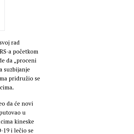
svoj rad
SARS-a početkom
de da „proceni
a suzbijanje
ama pridružio se
acima.
o da će novi
tputovao u
icima kineske
-19 i lečio se