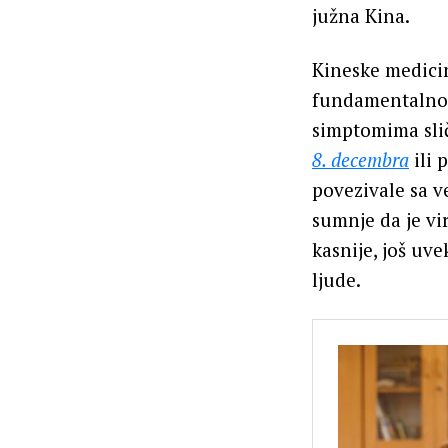
južna Kina.
Kineske medicin
fundamentalno 
simptomima slič
8. decembra
ili 
povezivale sa v
sumnje da je vi
kasnije, još uv
ljude.