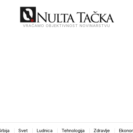
VRAĆAMO OBJEKTIVNOST NOVINARSTVU
Srbija
Svet
Ludnica
Tehnologija
Zdravlje
Ekonom