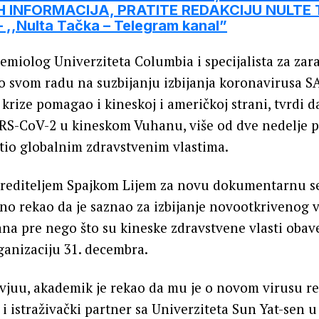
 INFORMACIJA, PRATITE REDAKCIJU NULTE
,,Nulta Tačka – Telegram kanal”
demiolog Univerziteta Columbia i specijalista za zara
po svom radu na suzbijanju izbijanja koronavirusa SA
 krize pomagao i kineskoj i američkoj strani, tvrdi d
RS-CoV-2 u kineskom Vuhanu, više od dve nedelje pr
tio globalnim zdravstvenim vlastima.
 rediteljem Spajkom Lijem za novu dokumentarnu s
no rekao da je saznao za izbijanje novootkrivenog v
na pre nego što su kineske zdravstvene vlasti obave
anizaciju 31. decembra.
juu, akademik je rekao da mu je o novom virusu re
lj i istraživački partner sa Univerziteta Sun Yat-sen