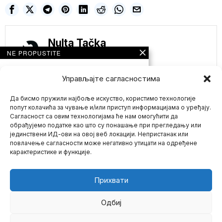
Nulta Tačka
NE PROPUSTITE
OPET PROMENJEN
PROTOKOL LEČENJA:
Управљајте сагласностима
ZABRANJENI
ANTIBIOTICI I VISOKE
Да бисмо пружили најбоље искуство, користимо технологије
DOZE VITAMINA,
EKSPERIMENTALNI
попут колачића за чување и/или приступ информацијама о уређају.
LEKOVI SE
Сагласност са овим технологијама ће нам омогућити да
PREPORUČUJU
обрађујемо податке као што су понашање при прегледању или
Prema trenutnom
јединствени ИД-ови на овој веб локацији. Непристанак или
Mario zna Youtube
protokolu lečenja
повлачење сагласности може негативно утицати на одређене
pacijenata obolelih od
карактеристике и функције.
korona virusa, visoke
Impressum
Kontakt
O Nama
Izrael obećava da će
eliminisati novinare
Прихвати
CNN i AP-a koji su
učestvovali u
početnim napadima
Одбиј
Hamasa
Izraelska agencija za