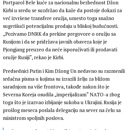
Portparol Bele kuće za nacionalnu bezbednost Džon
Kirbi u sredu se suzdržao da kaže da postoje dokazi za
već izvršene transfere oružja, umesto toga snažno
sugerišući potencijalnu prodaju u bliskoj budućnosti.
„Pozivamo DNRK da prekine pregovore o oružju sa
Rusijom i da se pridržava javnih obaveza koje je
Pjongjang preuzeo da neće isporučivati ili prodavati
oružje Rusiji“, rekao je Kirbi.
Predsednici Putin i Kim Džong Un nedavno su razmenili
srdačna pisma u kojima su izrazili želju za bližom
saradnjom na više frontova, takođe nakon što je
Severna Koreja osudila „imperijalizam“ NATO-a zbog
toga što je izazvao izbijanje sukoba u Ukrajini. Rusija je
prošlog meseca poslala delegaciju na sever na čelu sa
ministrom spoljnih poslova.