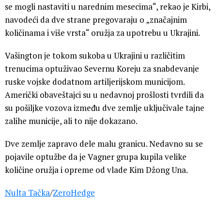
se mogli nastaviti u narednim mesecima“, rekao je Kirbi,
navodeći da dve strane pregovaraju o „značajnim
količinama i više vrsta“ oružja za upotrebu u Ukrajini.
Vašington je tokom sukoba u Ukrajini u različitim
trenucima optuživao Severnu Koreju za snabdevanje
ruske vojske dodatnom artiljerijskom municijom.
Američki obaveštajci su u nedavnoj prošlosti tvrdili da
su pošiljke vozova između dve zemlje uključivale tajne
zalihe municije, ali to nije dokazano.
Dve zemlje zapravo dele malu granicu. Nedavno su se
pojavile optužbe da je Vagner grupa kupila velike
količine oružja i opreme od vlade Kim Džong Una.
Nulta Tačka
/
ZeroHedge