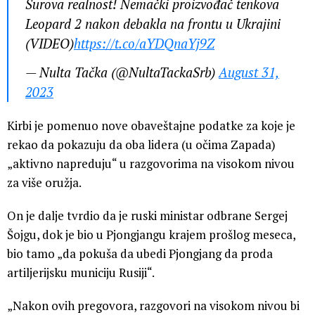
Surova realnost! Nemački proizvođač tenkova
Leopard 2 nakon debakla na frontu u Ukrajini
(VIDEO)
https://t.co/aYDQnaYj9Z
— Nulta Tačka (@NultaTackaSrb)
August 31,
2023
Kirbi je pomenuo nove obaveštajne podatke za koje je
rekao da pokazuju da oba lidera (u očima Zapada)
„aktivno napreduju“ u razgovorima na visokom nivou
za više oružja.
On je dalje tvrdio da je ruski ministar odbrane Sergej
Šojgu, dok je bio u Pjongjangu krajem prošlog meseca,
bio tamo „da pokuša da ubedi Pjongjang da proda
artiljerijsku municiju Rusiji“.
„Nakon ovih pregovora, razgovori na visokom nivou bi