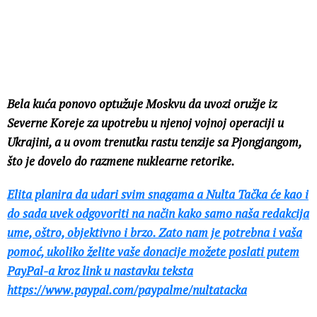
Bela kuća ponovo optužuje Moskvu da uvozi oružje iz
Severne Koreje za upotrebu u njenoj vojnoj operaciji u
Ukrajini, a u ovom trenutku rastu tenzije sa Pjongjangom,
što je dovelo do razmene nuklearne retorike.
Elita planira da udari svim snagama a Nulta Tačka će kao i
do sada uvek odgovoriti na način kako samo naša redakcija
ume, oštro, objektivno i brzo. Zato nam je potrebna i vaša
pomoć, ukoliko želite vaše donacije možete poslati putem
PayPal-a kroz link u nastavku teksta
https://www.paypal.com/paypalme/nultatacka