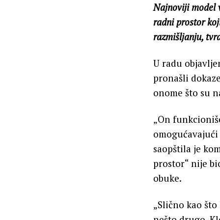
Najnoviji model v
radni prostor ko
razmišljanju, tvr
U radu objavlje
pronašli dokaze
onome što su na
„On funkcioniš
omogućavajući 
saopštila je kom
prostor“ nije b
obuke.
„Slično kao što
nešto drugo, Kl