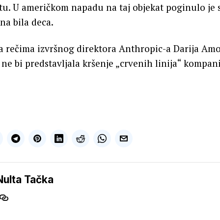
. U američkom napadu na taj objekat poginulo je s
na bila deca.
 rečima izvršnog direktora Anthropic-a Darija Amod
ne bi predstavljala kršenje „crvenih linija“ kompani
Nulta Tačka