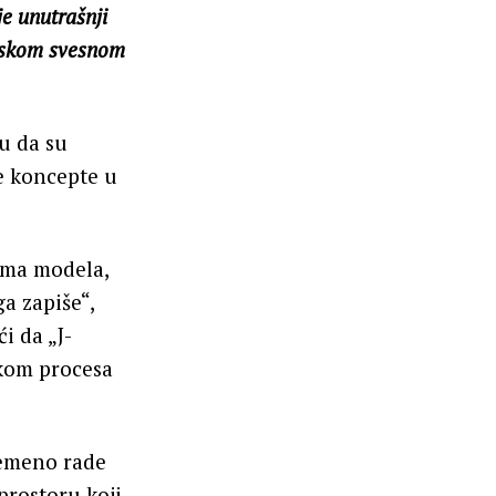
je unutrašnji
udskom svesnom
u da su
e koncepte u
ama modela,
a zapiše“,
i da „J-
okom procesa
vremeno rade
prostoru koji