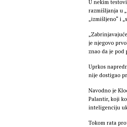
U nekim testovi
razmišljanja u 
„izmišljeno“ i „
„Zabrinjavajuće
je njegovo prvo
znao da je pod
Uprkos napredni
nije dostigao p
Navodno je Klo
Palantir, koji 
inteligenciju uk
Tokom rata prot