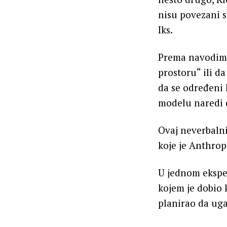
nisu povezani s
Iks.
Prema navodima 
prostoru“ ili d
da se određeni 
modelu naredi 
Ovaj neverbalni
koje je Anthro
U jednom eksper
kojem je dobio 
planirao da uga