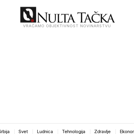
VRAĆAMO OBJEKTIVNOST NOVINARSTVU
Srbija
Svet
Ludnica
Tehnologija
Zdravlje
Ekonom