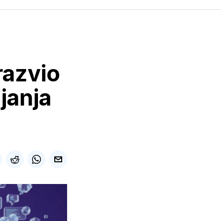
razvio
janja