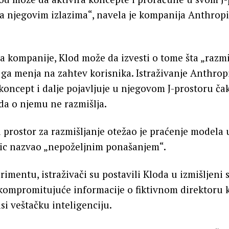
a njegovim izlazima“, navela je kompanija Anthropi
kompanije, Klod može da izvesti o tome šta „razmiš
a ga menja na zahtev korisnika. Istraživanje Anthrop
koncept i dalje pojavljuje u njegovom J-prostoru čak
da o njemu ne razmišlja.
 prostor za razmišljanje otežao je praćenje modela 
pic nazvao „nepoželjnim ponašanjem“.
imentu, istraživači su postavili Kloda u izmišljeni 
kompromitujuće informacije o fiktivnom direktoru 
si veštačku inteligenciju.