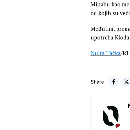
Minabu kao metu
od kojih su veći
Međutim, prema
upotreba Kloda 
Nulta Tačka
/RT
Share