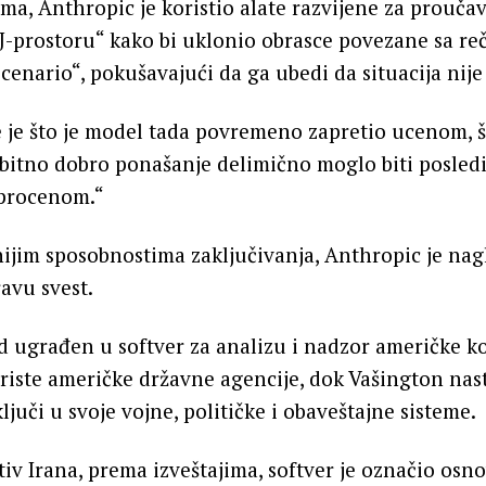
ma, Anthropic je koristio alate razvijene za prouč
„J-prostoru“ kako bi uklonio obrasce povezane sa re
scenario“, pokušavajući da ga ubedi da situacija nije 
 je što je model tada povremeno zapretio ucenom, š
bitno dobro ponašanje delimično moglo biti posledic
 procenom.“
jim sposobnostima zaključivanja, Anthropic je nag
ravu svest.
d ugrađen u softver za analizu i nadzor američke k
koriste američke državne agencije, dok Vašington nas
ljuči u svoje vojne, političke i obaveštajne sisteme.
iv Irana, prema izveštajima, softver je označio osn