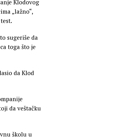
avanje Klodovog
čima „lažno“,
test.
to sugeriše da
a toga što je
lasio da Klod
ompanije
toji da veštačku
ovnu školu u