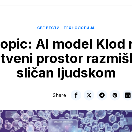
СВЕ ВЕСТИ
·
ТЕХНОЛОГИЈА
opic: AI model Klod 
tveni prostor razmišl
sličan ljudskom
Share