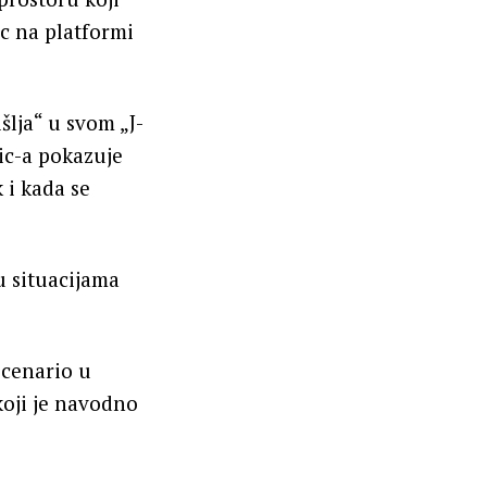
c na platformi
lja“ u svom „J-
ic-a pokazuje
 i kada se
u situacijama
scenario u
koji je navodno