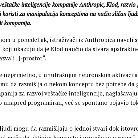
eštačke inteligencije kompanije Anthropic, Klod, razvio 
ji koristi za manipulaciju konceptima na način sličan lj
di kompanija.
nom u ponedeljak, istraživači iz Anthropica naveli s
 koji ukazuju da je Klod naučio da stvara apstraktn
zvali „J-prostor“.
e neprimetno, u unutrašnjim neuronskim aktivacij
mu da razmišlja o nekom konceptu bez potrebe da g
panija za razvoj veštačke inteligencije, naglašavajuć
io unapred programiran, već se spontano pojavio t
 ljudi mogu da razmišljaju o jednoj stvari dok isto
od može da aktivira koncepte i proračune u svom J-