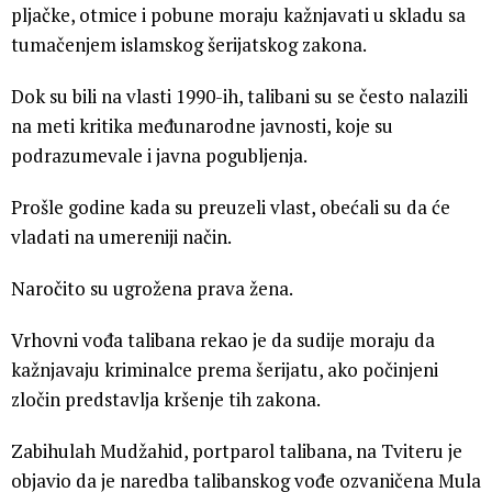
pljačke, otmice i pobune moraju kažnjavati u skladu sa
tumačenjem islamskog šerijatskog zakona.
Dok su bili na vlasti 1990-ih, talibani su se često nalazili
na meti kritika međunarodne javnosti, koje su
podrazumevale i javna pogubljenja.
Prošle godine kada su preuzeli vlast, obećali su da će
vladati na umereniji način.
Naročito su ugrožena prava žena.
Vrhovni vođa talibana rekao je da sudije moraju da
kažnjavaju kriminalce prema šerijatu, ako počinjeni
zločin predstavlja kršenje tih zakona.
Zabihulah Mudžahid, portparol talibana, na Tviteru je
objavio da je naredba talibanskog vođe ozvaničena Mula