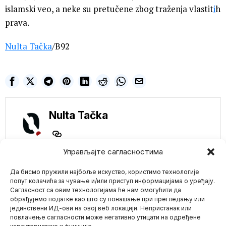
islamski veo, a neke su pretučene zbog traženja vlastit
i
h
prava.
Nulta Tačka
/B92
Nulta Tačka
Управљајте сагласностима
Да бисмо пружили најбоље искуство, користимо технологије
NE PROPUSTITE
попут колачића за чување и/или приступ информацијама о уређају.
Сагласност са овим технологијама ће нам омогућити да
Studija: Vakcinacija
обрађујемо податке као што су понашање при прегледању или
protiv Covid-a
јединствени ИД-ови на овој веб локацији. Непристанак или
Mario zna Youtube
povećala je višak
повлачење сагласности може негативно утицати на одређене
smrtnosti