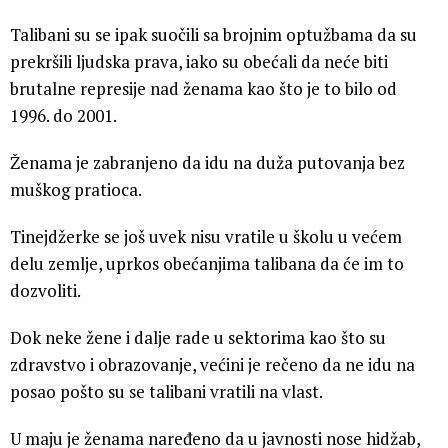
Talibani su se ipak suočili sa brojnim optužbama da su
prekršili ljudska prava, iako su obećali da neće biti
brutalne represije nad ženama kao što je to bilo od
1996. do 2001.
Ženama je zabranjeno da idu na duža putovanja bez
muškog pratioca.
Tinejdžerke se još uvek nisu vratile u školu u većem
delu zemlje, uprkos obećanjima talibana da će im to
dozvoliti.
Dok neke žene i dalje rade u sektorima kao što su
zdravstvo i obrazovanje, većini je rečeno da ne idu na
posao pošto su se talibani vratili na vlast.
U maju je ženama naređeno da u javnosti nose hidžab,