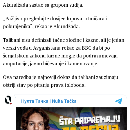
Akundžada sastao sa grupom sudija.
„Pažljivo pregledajte dosijee lopova, otmičara i
pobunjenika“, rekao je Akundžada.
Talibani nisu definisali tačne zločine i kazne, ali je jedan
verski vođa u Avganistanu rekao za BBC da bi po
šerijatskom zakonu kazne mogle da podrazumevaju
amputacije, javno bičevanje i kamenovanje.
Ova naredba je najnoviji dokaz da talibani zauzimaju
oštriji stav po pitanju prava i sloboda.