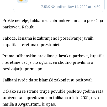
Prošle nedelje, talibani su zabranili ženama da posećuju
parkove u Kabulu.
Takođe, ženama je zabranjeno i posećivanje javnih
kupatila i teretana u prestonici.
Prema talibanskim pravilima, ulazak u parkove, kupatila
i teretane već je bio ograničen shodno pravilima o
razdvajanju prema polu.
Talibani tvrde da se islamski zakoni nisu poštovali.
Otkako su se strane trupe povukle posle 20 godina rata,
suočene sa napredovanjem talibana u leto 2021, nivo
nasilja u Avganistanu je opao.