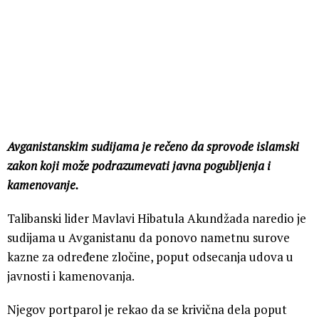
Avganistanskim sudijama je rečeno da sprovode islamski
zakon koji može podrazumevati javna pogubljenja i
kamenovanje.
Talibanski lider Mavlavi Hibatula Akundžada naredio je
sudijama u Avganistanu da ponovo nametnu surove
kazne za određene zločine, poput odsecanja udova u
javnosti i kamenovanja.
Njegov portparol je rekao da se krivična dela poput