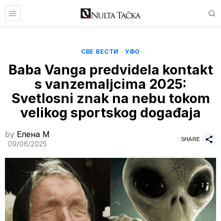
СВЕ ВЕСТИ
·
УФО
Baba Vanga predvidela kontakt
s vanzemaljcima 2025:
Svetlosni znak na nebu tokom
velikog sportskog događaja
by
Елена M
SHARE
09/06/2025