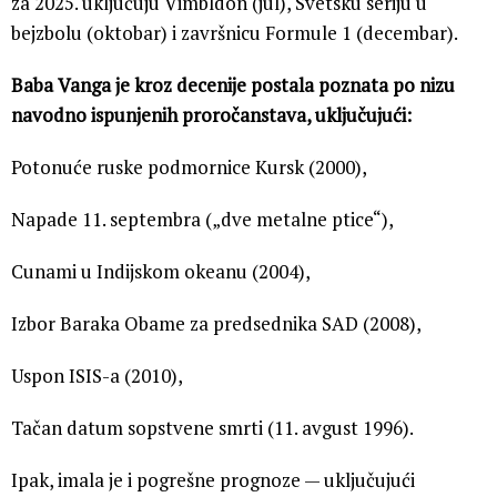
za 2025. uključuju Vimbldon (jul), Svetsku seriju u
bejzbolu (oktobar) i završnicu Formule 1 (decembar).
Baba Vanga je kroz decenije postala poznata po nizu
navodno ispunjenih proročanstava, uključujući:
Potonuće ruske podmornice Kursk (2000),
Napade 11. septembra („dve metalne ptice“),
Cunami u Indijskom okeanu (2004),
Izbor Baraka Obame za predsednika SAD (2008),
Uspon ISIS-a (2010),
Tačan datum sopstvene smrti (11. avgust 1996).
Ipak, imala je i pogrešne prognoze — uključujući