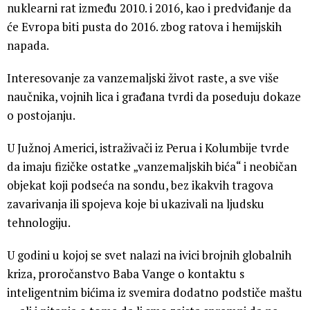
nuklearni rat između 2010. i 2016, kao i predviđanje da
će Evropa biti pusta do 2016. zbog ratova i hemijskih
napada.
Interesovanje za vanzemaljski život raste, a sve više
naučnika, vojnih lica i građana tvrdi da poseduju dokaze
o postojanju.
U Južnoj Americi, istraživači iz Perua i Kolumbije tvrde
da imaju fizičke ostatke „vanzemaljskih bića“ i neobičan
objekat koji podseća na sondu, bez ikakvih tragova
zavarivanja ili spojeva koje bi ukazivali na ljudsku
tehnologiju.
U godini u kojoj se svet nalazi na ivici brojnih globalnih
kriza, proročanstvo Baba Vange o kontaktu s
inteligentnim bićima iz svemira dodatno podstiče maštu