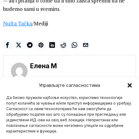
— ali i pitanja o tome da li smo zaista spremni da ne
budemo sami u svemiru.
Nulta Tačka
/Mediji
Елена M
Управљајте сагласностима
NE PROPUSTITE
Да бисмо пружили најбоље искуство, користимо технологије
Kanađani sve više
prate alternativne
попут колачића за чување и/или приступ информацијама о уређају.
medije jer su izgubili
Сагласност са овим технологијама ће нам омогућити да
poverenje u
обрађујемо податке као што су понашање при прегледању или
mejnstrim medije
јединствени ИД-ови на овој веб локацији. Непристанак или
Mario zna Youtube
(LifeSiteNews) — Veliki
повлачење сагласности може негативно утицати на одређене
broj Kanađana napušta
карактеристике и функције.
mejnstrim medije i prati
Impressum
Kontakt
O Nama