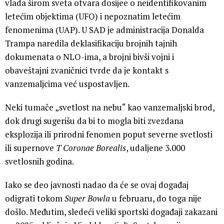
vlada širom sveta otvara dosijee o neidentifikovanim
letećim objektima (UFO) i nepoznatim letećim
fenomenima (UAP). U SAD je administracija Donalda
Trampa naredila deklasifikaciju brojnih tajnih
dokumenata o NLO-ima, a brojni bivši vojni i
obaveštajni zvaničnici tvrde da je kontakt s
vanzemaljcima već uspostavljen.
Neki tumače „svetlost na nebu“ kao vanzemaljski brod,
dok drugi sugerišu da bi to mogla biti zvezdana
eksplozija ili prirodni fenomen poput severne svetlosti
ili supernove
T Coronae Borealis
, udaljene 3.000
svetlosnih godina.
Iako se deo javnosti nadao da će se ovaj događaj
odigrati tokom
Super Bowla
u februaru, do toga nije
došlo. Međutim, sledeći veliki sportski događaji zakazani