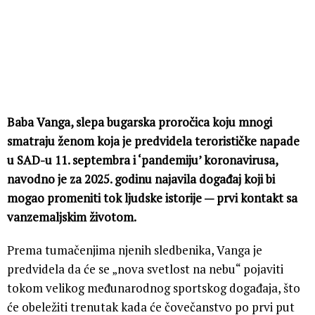
Baba Vanga, slepa bugarska proročica koju mnogi
smatraju ženom koja je predvidela terorističke napade
u SAD-u 11. septembra i ‘pandemiju’ koronavirusa,
navodno je za 2025. godinu najavila događaj koji bi
mogao promeniti tok ljudske istorije — prvi kontakt sa
vanzemaljskim životom.
Prema tumačenjima njenih sledbenika, Vanga je
predvidela da će se „nova svetlost na nebu“ pojaviti
tokom velikog međunarodnog sportskog događaja, što
će obeležiti trenutak kada će čovečanstvo po prvi put