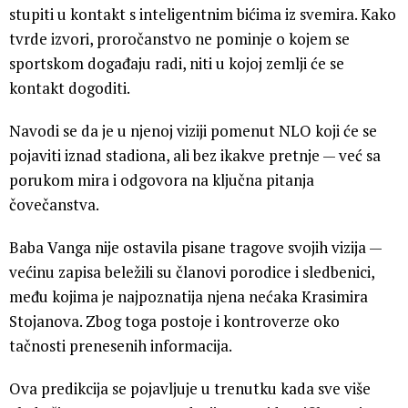
stupiti u kontakt s inteligentnim bićima iz svemira. Kako
tvrde izvori, proročanstvo ne pominje o kojem se
sportskom događaju radi, niti u kojoj zemlji će se
kontakt dogoditi.
Navodi se da je u njenoj viziji pomenut NLO koji će se
pojaviti iznad stadiona, ali bez ikakve pretnje — već sa
porukom mira i odgovora na ključna pitanja
čovečanstva.
Baba Vanga nije ostavila pisane tragove svojih vizija —
većinu zapisa beležili su članovi porodice i sledbenici,
među kojima je najpoznatija njena nećaka Krasimira
Stojanova. Zbog toga postoje i kontroverze oko
tačnosti prenesenih informacija.
Ova predikcija se pojavljuje u trenutku kada sve više