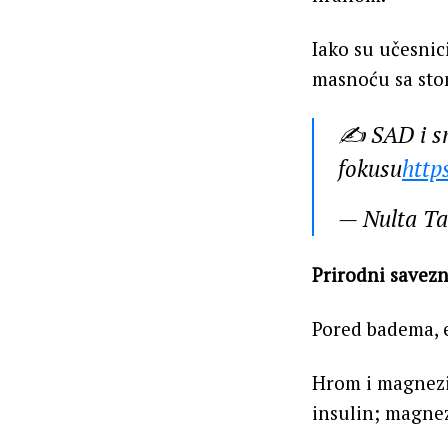
Iako su učesnic
masnoću sa stom
✍️ SAD i sm
fokusu
http
— Nulta T
Prirodni savezn
Pored badema, e
Hrom i magnezi
insulin; magnez