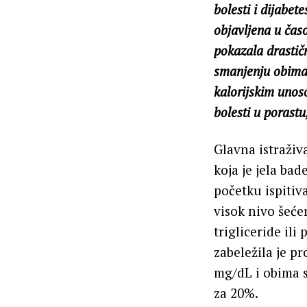
bolesti i dijabe
objavljena u časo
pokazala drastič
smanjenju obima 
kalorijskim unos
bolesti u porast
Glavna istraživ
koja je jela ba
početku ispitiv
visok nivo šeće
trigliceride ili
zabeležila je p
mg/dL i obima s
za 20%.