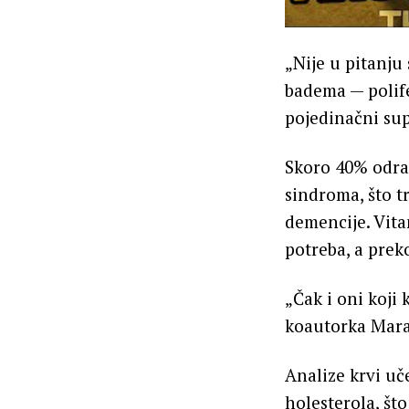
„Nije u pitanju
badema — polife
pojedinačni su
Skoro 40% odras
sindroma, što t
demencije. Vita
potreba, a pre
„Čak i oni koji
koautorka Mara
Analize krvi uč
holesterola, što