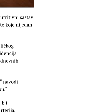
utritivni sastav
te koje nijedan
oličkog
idencija
% dnevnih
,“ navodi
bu.“
 E i
rterija.