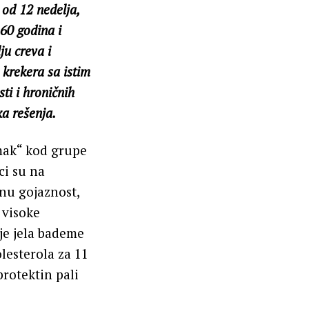
 od 12 nedelja,
 60 godina i
u creva i
krekerа sa istim
ti i hroničnih
a rešenja.
omak“ kod grupe
ci su na
nu gojaznost,
 visoke
 je jela bademe
lesterola za 11
rotektin pali