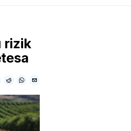
rizik
etesa