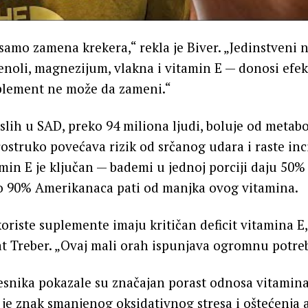
 samo zamena krekera,“ rekla je Biver. „Jedinstveni n
noli, magnezijum, vlakna i vitamin E — donosi efek
plement ne može da zameni.“
lih u SAD, preko 94 miliona ljudi, boluje od metab
rostruko povećava rizik od srčanog udara i raste inc
min E je ključan — bademi u jednoj porciji daju 50
ko 90% Amerikanaca pati od manjka ovog vitamina.
 koriste suplemente imaju kritičan deficit vitamina E
t Treber. „Ovaj mali orah ispunjava ogromnu potre
esnika pokazale su značajan porast odnosa vitamina
 je znak smanjenog oksidativnog stresa i oštećenja a