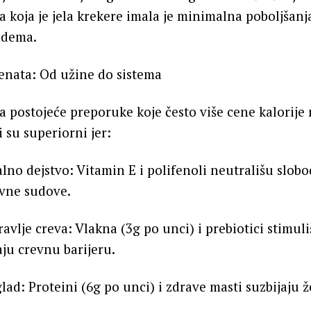
 koja je jela krekere imala je minimalna poboljšanja
adema.
jenata: Od užine do sistema
a postojeće preporuke koje često više cene kalorije
 su superiorni jer:
lno dejstvo: Vitamin E i polifenoli neutrališu slob
rvne sudove.
avlje creva: Vlakna (3g po unci) i prebiotici stimuli
aju crevnu barijeru.
lad: Proteini (6g po unci) i zdrave masti suzbijaju 