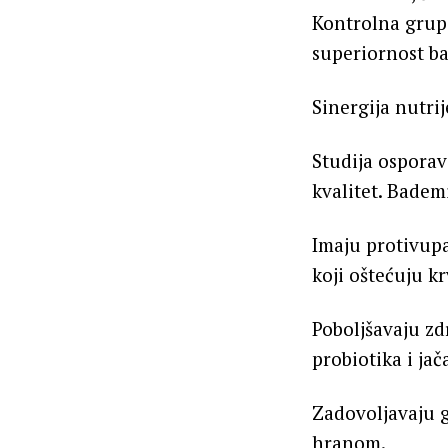
Kontrolna grupa
superiornost b
Sinergija nutri
Studija osporav
kvalitet. Bademi
Imaju protivupa
koji oštećuju k
Poboljšavaju zdr
probiotika i jač
Zadovoljavaju g
hranom.