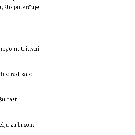
, što potvrđuje
 nego nutritivni
odne radikale
šu rast
želju za brzom