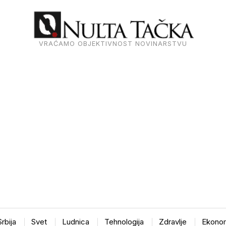
VRAĆAMO OBJEKTIVNOST NOVINARSTVU
Srbija
Svet
Ludnica
Tehnologija
Zdravlje
Ekonom