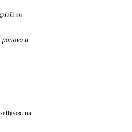
gubili su
. ponovo u
etljivost na