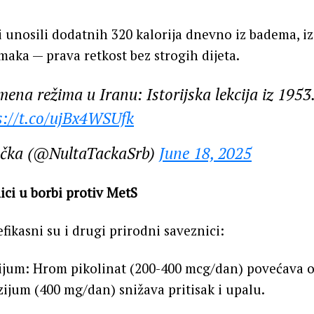
i unosili dodatnih 320 kalorija dnevno iz badema, iz
aka — prava retkost bez strogih dijeta.
ena režima u Iranu: Istorijska lekcija iz 1953
s://t.co/ujBx4WSUfk
ačka (@NultaTackaSrb)
June 18, 2025
ici u borbi protiv MetS
fikasni su i drugi prirodni saveznici:
jum: Hrom pikolinat (200-400 mcg/dan) povećava os
ijum (400 mg/dan) snižava pritisak i upalu.