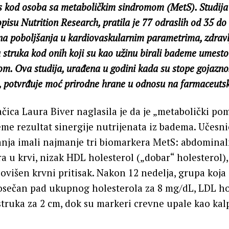
tes kod osoba sa metaboličkim sindromom (MetS). Studija
pisu Nutrition Research, pratila je 77 odraslih od 35 do
na poboljšanja u kardiovaskularnim parametrima, zdravlj
struka kod onih koji su kao užinu birali bademe umesto 
om. Ova studija, urađena u godini kada su stope gojaznos
u, potvrđuje moć prirodne hrane u odnosu na farmaceutsk
ačica Laura Biver naglasila je da je „metabolički p
deme rezultat sinergije nutrijenata iz badema. Učesni
anja imali najmanje tri biomarkera MetS: abdominal
ra u krvi, nizak HDL holesterol („dobar“ holesterol),
 povišen krvni pritisak. Nakon 12 nedelja, grupa koja
rosečan pad ukupnog holesterola za 8 mg/dL, LDL ho
truka za 2 cm, dok su markeri crevne upale kao kalp