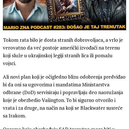
Tokom rata bilo je dosta stranih dobrovoljaca, a vrlo je
verovatno da već postoje američki izvođači na terenu
koji služe u ukrajinskoj legiji stranih lica ili pomažu
vojsci.
Ali novi plan koji je očigledno blizu odobrenja predviđao
bi da oni sa ugovorima i mandatima Ministarstva
odbrane (DoD) servisiraju i popravljaju deo naoružanja
koje je obezbedio Vašington. To bi sigurno otvorilo i
vrata i za druge, na način na koji se Blackwater susreće
sa Irakom.