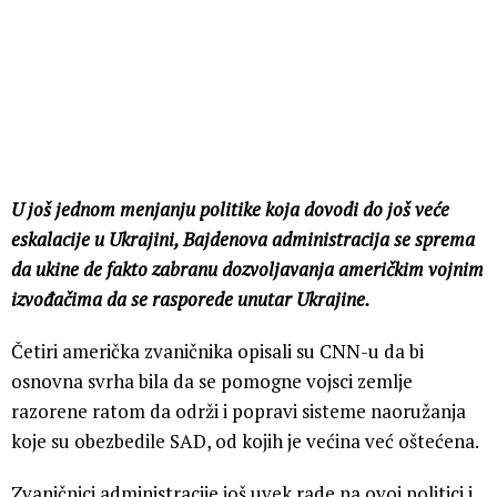
U još jednom menjanju politike koja dovodi do još veće
eskalacije u Ukrajini, Bajdenova administracija se sprema
da ukine de fakto zabranu dozvoljavanja američkim vojnim
izvođačima da se rasporede unutar Ukrajine.
Četiri američka zvaničnika opisali su CNN-u da bi
osnovna svrha bila da se pomogne vojsci zemlje
razorene ratom da održi i popravi sisteme naoružanja
koje su obezbedile SAD, od kojih je većina već oštećena.
Zvaničnici administracije još uvek rade na ovoj politici i