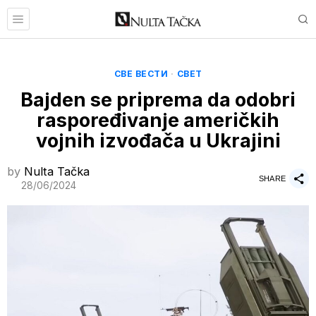
СВЕ ВЕСТИ
·
СВЕТ
Bajden se priprema da odobri
raspoređivanje američkih
vojnih izvođača u Ukrajini
by
Nulta Tačka
SHARE
28/06/2024