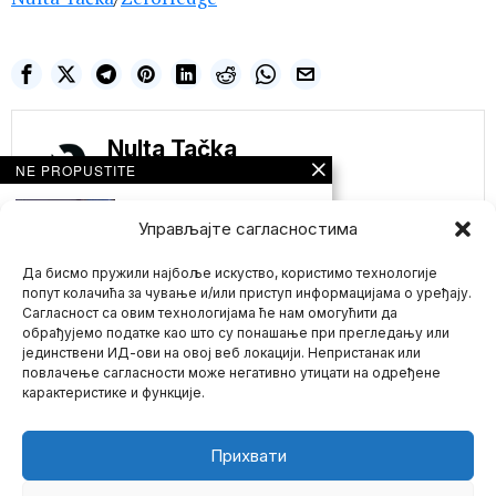
Nulta Tačka
NE PROPUSTITE
Američka komanda
za specijalne
Управљајте сагласностима
operacije uskoro
počinje da koristi
VEŠTAČKU
Да бисмо пружили најбоље искуство, користимо технологије
INTELIGENCIJU za
попут колачића за чување и/или приступ информацијама о уређају.
borbu protiv
Сагласност са овим технологијама ће нам омогућити да
„dezinformacija“
обрађујемо податке као што су понашање при прегледању или
Američka komanda za
јединствени ИД-ови на овој веб локацији. Непристанак или
Mario zna Youtube
specijalne operacije
повлачење сагласности може негативно утицати на одређене
(USSOCOM) je potpisala
карактеристике и функције.
ugovor sa
Impressum
Kontakt
O Nama
Prosjačenje na
visokom nivou: SAD
Прихвати
otvaraju online
donacije za 36.7