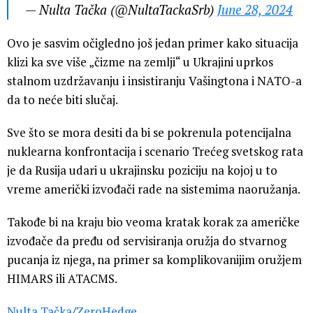
— Nulta Tačka (@NultaTackaSrb)
June 28, 2024
Ovo je sasvim očigledno još jedan primer kako situacija
klizi ka sve više „čizme na zemlji“ u Ukrajini uprkos
stalnom uzdržavanju i insistiranju Vašingtona i NATO-a
da to neće biti slučaj.
Sve što se mora desiti da bi se pokrenula potencijalna
nuklearna konfrontacija i scenario Trećeg svetskog rata
je da Rusija udari u ukrajinsku poziciju na kojoj u to
vreme američki izvođači rade na sistemima naoružanja.
Takođe bi na kraju bio veoma kratak korak za američke
izvođače da pređu od servisiranja oružja do stvarnog
pucanja iz njega, na primer sa komplikovanijim oružjem
HIMARS ili ATACMS.
Nulta Tačka
/
ZeroHedge