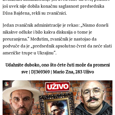
još uvek nije dobila konačnu saglasnost predsednika
Džoa Bajdena, rekli su zvaničnici.
Jedan zvaničnik administracije je rekao: „Nismo doneli
nikakve odluke i bilo kakva diskusija o tome je
preuranjena.“ Međutim, zvaničnik je nastojao da
podvuče da je „predsednik apsolutno čvrst da neće slati
američke trupe u Ukrajinu“.
Udahnite duboko, ono što ćete čuti može da promeni
sve | DJ369369 | Mario Zna, 283 Uživo