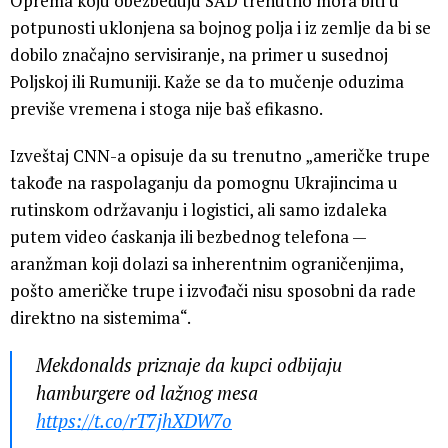
Oprema koju obezbeđuju SAD trenutno mora biti u
potpunosti uklonjena sa bojnog polja i iz zemlje da bi se
dobilo značajno servisiranje, na primer u susednoj
Poljskoj ili Rumuniji. Kaže se da to mučenje oduzima
previše vremena i stoga nije baš efikasno.
Izveštaj CNN-a opisuje da su trenutno „američke trupe
takođe na raspolaganju da pomognu Ukrajincima u
rutinskom održavanju i logistici, ali samo izdaleka
putem video ćaskanja ili bezbednog telefona —
aranžman koji dolazi sa inherentnim ograničenjima,
pošto američke trupe i izvođači nisu sposobni da rade
direktno na sistemima“.
Mekdonalds priznaje da kupci odbijaju
hamburgere od lažnog mesa
https://t.co/rT7jhXDW7o