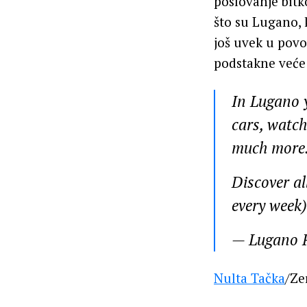
poslovanje bitk
što su Lugano, 
još uvek u povoj
podstakne veće
In Lugano 
cars, watch
much mor
Discover al
every week
— Lugano 
Nulta Tačka
/Ze