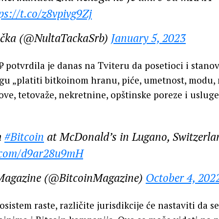
ps://t.co/z8vpivg9Zj
ačka (@NultaTackaSrb)
January 5, 2023
₿ potvrdila je danas na Tviteru da posetioci i stanov
 „platiti bitkoinom hranu, piće, umetnost, modu, 
ove, tetovaže, nekretnine, opštinske poreze i uslug
h
#Bitcoin
at McDonald’s in Lugano, Switzerla
r.com/d9ar28u9mH
 Magazine (@BitcoinMagazine)
October 4, 202
sistem raste, različite jurisdikcije će nastaviti da s