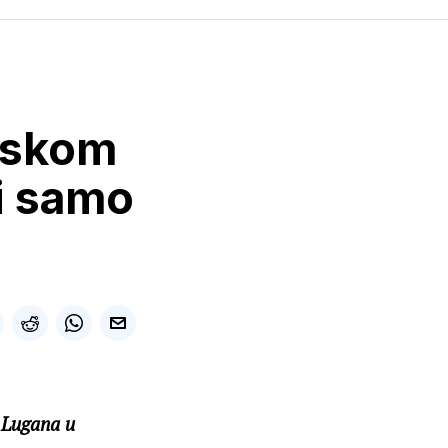
rskom
i samo
d Lugana u