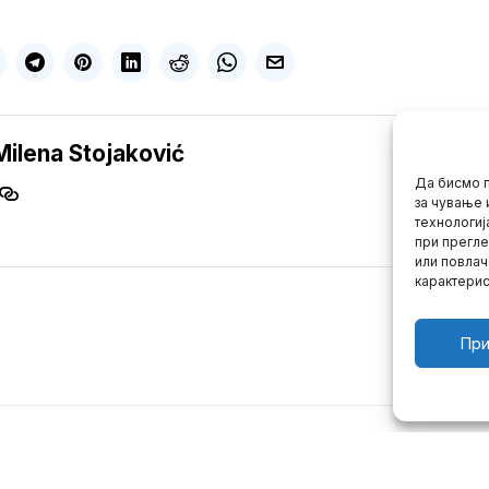
Milena Stojaković
Да бисмо п
за чување 
технологиј
при прегле
или повлач
карактерис
При
Impressum
Kontakt
O Nama