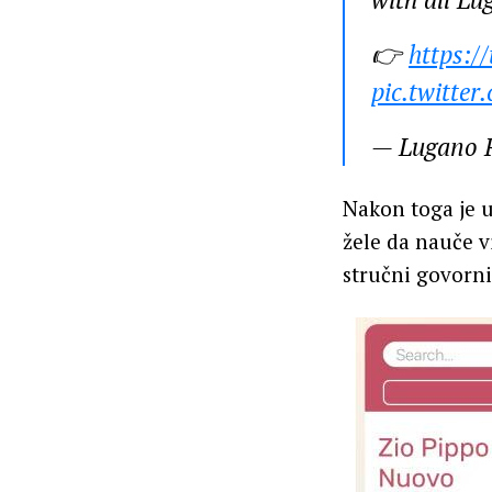
👉
https:/
pic.twitte
— Lugano 
Nakon toga je u
žele da nauče vi
stručni govorni