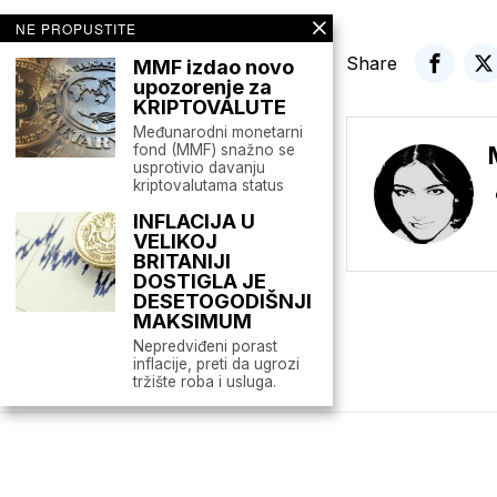
NE PROPUSTITE
Share
MMF izdao novo
upozorenje za
KRIPTOVALUTE
Međunarodni monetarni
fond (MMF) snažno se
usprotivio davanju
kriptovalutama status
INFLACIJA U
VELIKOJ
BRITANIJI
DOSTIGLA JE
DESETOGODIŠNJI
MAKSIMUM
Nepredviđeni porast
inflacije, preti da ugrozi
tržište roba i usluga.
Mario zna Youtube