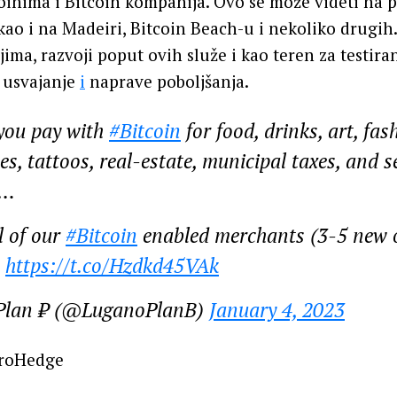
oinima i Bitcoin kompanija. Ovo se može videti na 
kao i na Madeiri, Bitcoin Beach-u i nekoliko drugih.
ima, razvoji poput ovih služe i kao teren za testiran
 usvajanje
i
naprave poboljšanja.
you pay with
#Bitcoin
for food, drinks, art, fash
es, tattoos, real-estate, municipal taxes, and s
e…
l of our
#Bitcoin
enabled merchants (3-5 new 
)
https://t.co/Hzdkd45VAk
Plan ₿ (@LuganoPlanB)
January 4, 2023
roHedge