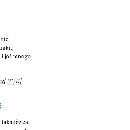
nici
nakit,
e i još mnogo
nd 🇨🇭
2
e takmiče za