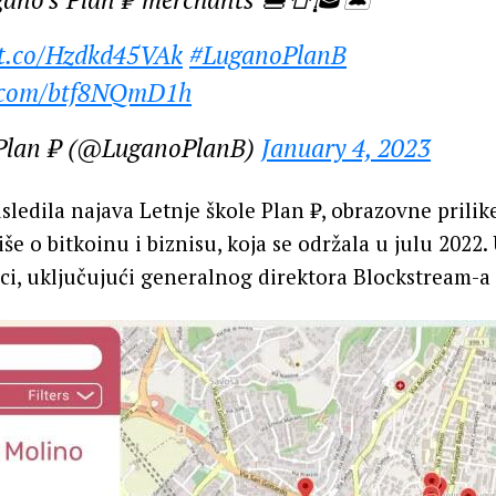
/t.co/Hzdkd45VAk
#LuganoPlanB
r.com/btf8NQmD1h
Plan ₿ (@LuganoPlanB)
January 4, 2023
sledila najava Letnje škole Plan ₿, obrazovne prilike
še o bitkoinu i biznisu, koja se održala u julu 2022. U
ci, uključujući generalnog direktora Blockstream-