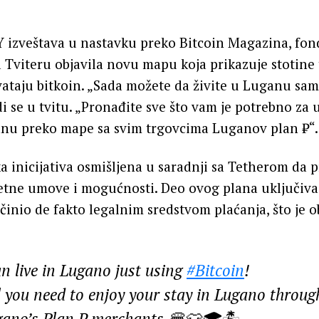
izveštava u nastavku preko Bitcoin Magazina, fon
 Tviteru objavila novu mapu koja prikazuje stotine
vataju bitkoin. „Sada možete da živite u Luganu samo
di se u tvitu. „Pronađite sve što vam je potrebno za 
nu preko mape sa svim trgovcima Luganov plan ₿“.
ka inicijativa osmišljena u saradnji sa Tetherom da 
etne umove i mogućnosti. Deo ovog plana uključiv
učinio de fakto legalnim sredstvom plaćanja, što je 
n live in Lugano just using
#Bitcoin
!
l you need to enjoy your stay in Lugano throu
ugano’s Plan ₿ merchants 🍔👕🎓🏝