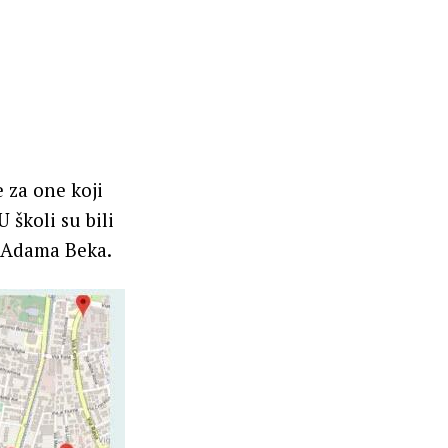
 za one koji
 školi su bili
a Adama Beka.