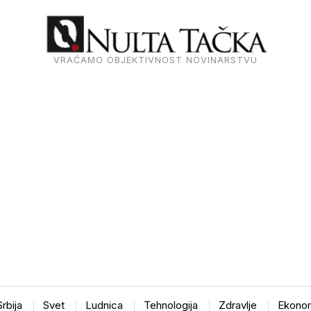
VRAĆAMO OBJEKTIVNOST NOVINARSTVU
Srbija
Svet
Ludnica
Tehnologija
Zdravlje
Ekonom