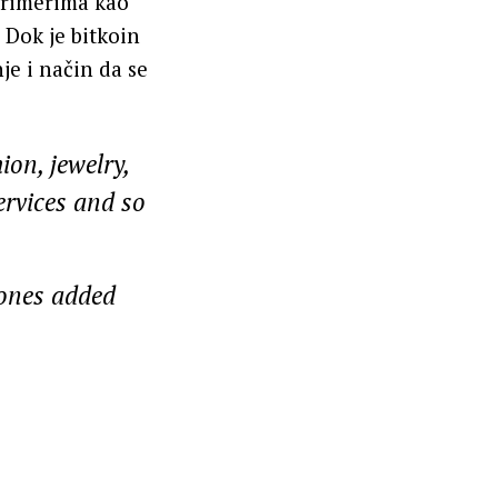
primerima kao
 Dok je bitkoin
je i način da se
ion, jewelry,
ervices and so
ones added