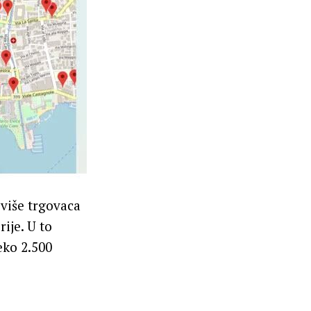
 više trgovaca
ije. U to
eko 2.500