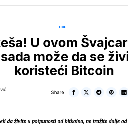
СВЕТ
keša! U ovom Švajca
 sada može da se živ
koristeći Bitcoin
vić
Share
eli da živite u potpunosti od bitkoina, ne tražite dalje o