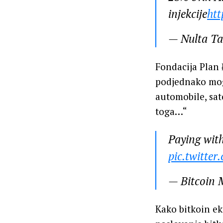
injekcije
htt
— Nulta T
Fondacija Plan 
podjednako mogu
automobile, sat
toga…“
Paying wit
pic.twitte
— Bitcoin
Kako bitkoin eko