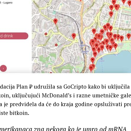
acija Plan ₿ udružila sa GoCripto kako bi uključila
koin, uključujući McDonald’s i razne umetničke galer
a je predvidela da će do kraja godine opsluživati pr
ste bitkoin.
merikanaca zna nekoga ko je umro od mRNA