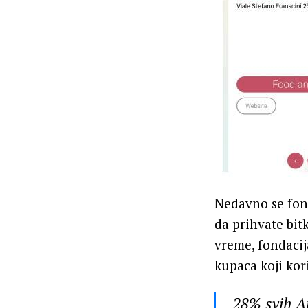
Nedavno se fond
da prihvate bit
vreme, fondacij
kupaca koji kori
28% svih A