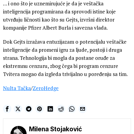
… i ono što je uznemirujuće je da je veštačka
inteligencija programirana da sprovodi istine koje
utvrđuju ličnosti kao što su Gejts, izvršni direktor
kompanije Pfizer Albert Burla i savezna vlada.
Dok Gejts izražava entuzijazam o potencijalu veštačke
inteligencije da promeni igru za ljude, postoji i druga
strana. Tehnologija bi mogla da postane oruđe za
ekstremnu cenzuru, zbog čega bi program cenzure
Tvitera mogao da izgleda trivijalno u poređenju sa tim.
Nulta Tačka
/
ZeroHedge
Milena Stojaković