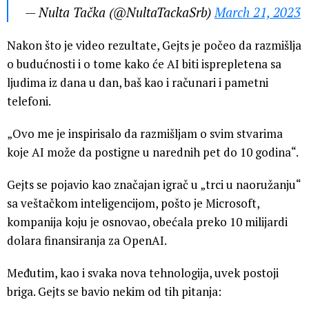
— Nulta Tačka (@NultaTackaSrb)
March 21, 2023
Nakon što je video rezultate, Gejts je počeo da razmišlja
o budućnosti i o tome kako će AI biti isprepletena sa
ljudima iz dana u dan, baš kao i računari i pametni
telefoni.
„Ovo me je inspirisalo da razmišljam o svim stvarima
koje AI može da postigne u narednih pet do 10 godina“.
Gejts se pojavio kao značajan igrač u „trci u naoružanju“
sa veštačkom inteligencijom, pošto je Microsoft,
kompanija koju je osnovao, obećala preko 10 milijardi
dolara finansiranja za OpenAI.
Međutim, kao i svaka nova tehnologija, uvek postoji
briga. Gejts se bavio nekim od tih pitanja: