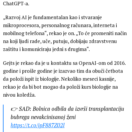
ChatGPT-a.
„Razvoj AI je fundamentalan kao i stvaranje
mikroprocesora, personalnog računara, interneta i
mobilnog telefona“, rekao je on. „To će promeniti način
na koji ljudi rade, uče, putuju, dobijaju zdravstvenu
zaštitu i komuniciraju jedni s drugima“.
Gejts je rekao da je u kontaktu sa OpenAI-om od 2016.
godine i prošle godine je izazvao tim da obuči četbota
da položi ispit iz biologije. Nekoliko meseci kasnije,
rekao je da bi bot mogao da položi kurs biologije na
nivou koledža.
👉 SAD: Bolnica odbila da izvrši transplantaciju
bubrega nevakcinisanoj ženi
https://t.co/jpF887Z02l