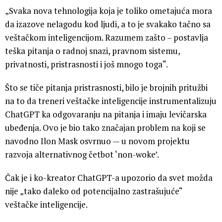
„Svaka nova tehnologija koja je toliko ometajuća mora
da izazove nelagodu kod ljudi, a to je svakako tačno sa
veštačkom inteligencijom. Razumem zašto – postavlja
teška pitanja o radnoj snazi, pravnom sistemu,
privatnosti, pristrasnosti i još mnogo toga“.
Što se tiče pitanja pristrasnosti, bilo je brojnih pritužbi
na to da treneri veštačke inteligencije instrumentalizuju
ChatGPT ka odgovaranju na pitanja i imaju levičarska
ubeđenja. Ovo je bio tako značajan problem na koji se
navodno Ilon Mask osvrnuo — u novom projektu
razvoja alternativnog četbot ‘non-woke’.
Čak je i ko-kreator ChatGPT-a upozorio da svet možda
nije „tako daleko od potencijalno zastrašujuće“
veštačke inteligencije.