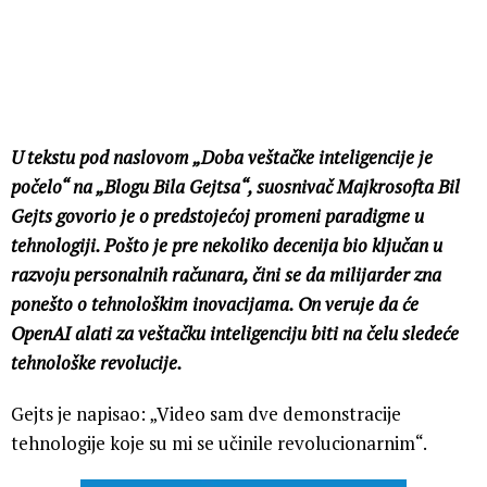
U tekstu pod naslovom „Doba veštačke inteligencije je
počelo“ na „Blogu Bila Gejtsa“, suosnivač Majkrosofta Bil
Gejts govorio je o predstojećoj promeni paradigme u
tehnologiji. Pošto je pre nekoliko decenija bio ključan u
razvoju personalnih računara, čini se da milijarder zna
ponešto o tehnološkim inovacijama. On veruje da će
OpenAI alati za veštačku inteligenciju biti na čelu sledeće
tehnološke revolucije.
Gejts je napisao: „Video sam dve demonstracije
tehnologije koje su mi se učinile revolucionarnim“.