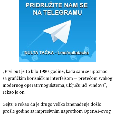
„Prvi put je to bilo 1980. godine, kada sam se upoznao
sa grafičkim korisničkim interfejsom — pretečom svakog
modernog operativnog sistema, uključujući Vindovs“,
rekao je on.
Gejts je rekao da je drugo veliko iznenađenje došlo
prošle godine sa impresivnim napretkom OpenAI-ovog