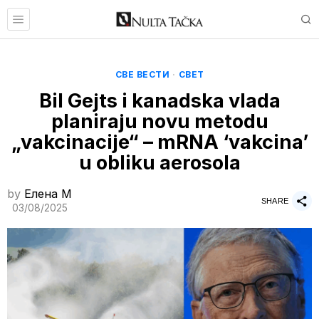
СВЕ ВЕСТИ
·
СВЕТ
Bil Gejts i kanadska vlada
planiraju novu metodu
„vakcinacije“ – mRNA ‘vakcina’
u obliku aerosola
by
Елена M
SHARE
03/08/2025