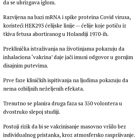
da se ubrizgava iglom.
Razvijena na bazi mRNA i spike proteina Covid virusa,
koristeći HEK293 ćelijske linije — ćelije koje potiču iz
tkiva fetusa abortiranog u Holandiji 1970-ih.
Preklinička istraživanja na životinjama pokazuju da
inhalaciona ‘vakcina’ daje jači imuni odgovor u gornjim
disajnim putevima.
Prve faze kliničkih ispitivanja na ljudima pokazuju da
nema ozbiljnih neželjenih efekata.
Trenutno se planira druga faza sa 350 volontera u
dvostruko slepoj studiji.
Postoji rizik da bi se vakcinisanje masovno vršilo bez
individualnog pristanka, kroz atmosfersko raspršivanje.