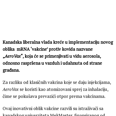
Kanadska liberalna vlada kreće u implementaciju novog
oblika mRNA ‘vakcine’ protiv kovida nazvane
„
AeroVax
“, koja će se primenjivati u vidu aerosola,
odnosno raspršena u vazduh i udahnuta od strane
građana.
Za razliku od klasičnih vakcina koje se daju injekcijama,
AeroVax
se koristi kao atomizovani sprej za inhalaciju,
čime se pokušava prevazići otpor prema vakcinama.
Ovaj inovativni oblik vakcine razvili su istraživači sa
kanadskog univerziteta MekMaster, finansiranog od