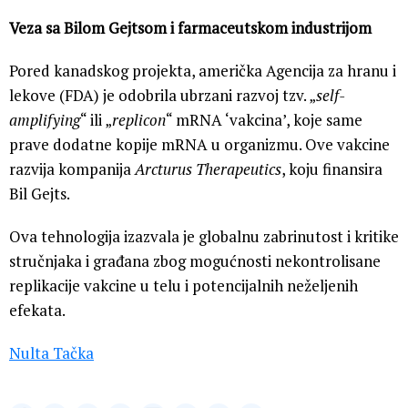
Veza sa Bilom Gejtsom i farmaceutskom industrijom
Pored kanadskog projekta, američka Agencija za hranu i
lekove (FDA) je odobrila ubrzani razvoj tzv. „
self-
amplifying
“ ili „
replicon
“ mRNA ‘vakcina’, koje same
prave dodatne kopije mRNA u organizmu. Ove vakcine
razvija kompanija
Arcturus Therapeutics
, koju finansira
Bil Gejts.
Ova tehnologija izazvala je globalnu zabrinutost i kritike
stručnjaka i građana zbog mogućnosti nekontrolisane
replikacije vakcine u telu i potencijalnih neželjenih
efekata.
Nulta Tačka