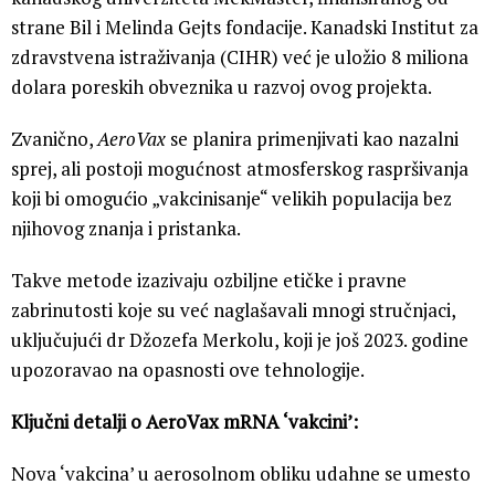
strane Bil i Melinda Gejts fondacije. Kanadski Institut za
zdravstvena istraživanja (CIHR) već je uložio 8 miliona
dolara poreskih obveznika u razvoj ovog projekta.
Zvanično,
AeroVax
se planira primenjivati kao nazalni
sprej, ali postoji mogućnost atmosferskog raspršivanja
koji bi omogućio „vakcinisanje“ velikih populacija bez
njihovog znanja i pristanka.
Takve metode izazivaju ozbiljne etičke i pravne
zabrinutosti koje su već naglašavali mnogi stručnjaci,
uključujući dr Džozefa Merkolu, koji je još 2023. godine
upozoravao na opasnosti ove tehnologije.
Ključni detalji o AeroVax mRNA ‘vakcini’:
Nova ‘vakcina’ u aerosolnom obliku udahne se umesto