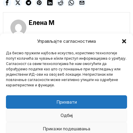
Елена M
Управљајте сагласностима
NE PROPUSTITE
Да бисмо пружили најбоље искуство, користимо технологије
Крај приватности:
Дигитални евро
попут колачића за чување и/или приступ информацијама о уређају.
стиже 2029.
Сагласност са овим технологијама ће нам омогућити да
Дигитални евро
обрађујемо податке као што су понашање при прегледању или
централне банке, дуго
јединствени ИД-ови на овој веб локацији. Непристанак или
Mario zna Youtube
најављиван као
повлачење сагласности може негативно утицати на одређене
следећи корак у
карактеристике и функције.
Impressum
Kontakt
O Nama
MOGUĆA MASOVNA
KRAĐA IDENTITETA!
NA NEKOLIKO
Прихвати
LOKACIJA U LOS
ANĐELESU VRŠENA
LAŽNA TESTIRANJA
Одбиј
NA COVID
Moguća krađa identiteta
Прикажи подешавања
©
2026
- Sva prava zadržana.
na lažnim lokacijama za