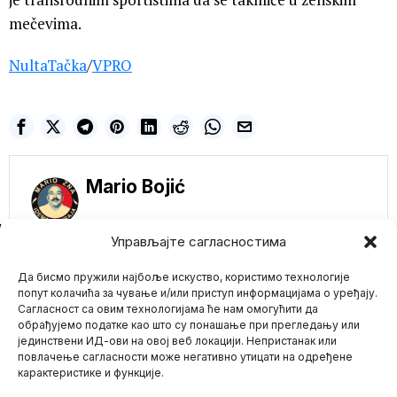
mečevima.
NultaTačka
/
VPRO
Mario Bojić
NE PROPUSTITE
Управљајте сагласностима
Demokratija i ljudska
Да бисмо пружили најбоље искуство, користимо технологије
prava?! Britanija
uvodi masovni
попут колачића за чување и/или приступ информацијама о уређају.
digitalni nadzor i
Сагласност са овим технологијама ће нам омогућити да
cenzuru privatnih
обрађујемо податке као што су понашање при прегледању или
poruka
јединствени ИД-ови на овој веб локацији. Непристанак или
Mario zna Youtube
Velika Britanija napravila
повлачење сагласности може негативно утицати на одређене
je veliki korak ka
карактеристике и функције.
potpunom digitalnom
Impressum
Kontakt
O Nama
nadzoru,