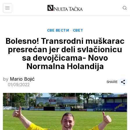
СВЕ ВЕСТИ
·
СВЕТ
Bolesno! Transrodni muškarac
presrećan jer deli svlačionicu
sa devojčicama- Novo
Normalna Holandija
by
Mario Bojić
SHARE
01/09/2022