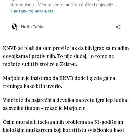
KNVB se plaši da sam previše jak da bih igrao sa mladim
devojkama i protiv njih. To nije slučaj, i o tome ne
možete suditi iz stolice u Zeist-u.
Marjolein je insistirao da KNVB dođe i gleda ga na
treningu kako bi ih uverio.
Videćete da najsrećnija devojka na svetu igra lep fudbal
sa svojim timom – rekao je Marjolein.
Osim moralnih i seksualnih problema sa 31-godišnjim
biološkim muškarcem koji koristi istu svlačionicu kao i