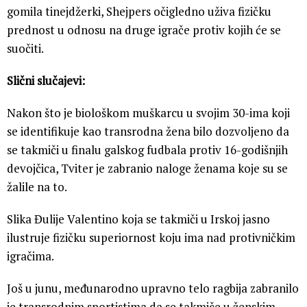
gomila tinejdžerki, Shejpers očigledno uživa fizičku
prednost u odnosu na druge igrače protiv kojih će se
suočiti.
Slični slučajevi:
Nakon što je biološkom muškarcu u svojim 30-ima koji
se identifikuje kao transrodna žena bilo dozvoljeno da
se takmiči u finalu galskog fudbala protiv 16-godišnjih
devojčica, Tviter je zabranio naloge ženama koje su se
žalile na to.
Slika Đulije Valentino koja se takmiči u Irskoj jasno
ilustruje fizičku superiornost koju ima nad protivničkim
igračima.
Još u junu, međunarodno upravno telo ragbija zabranilo
je transrodnim sportistima da se takmiče u ženskim