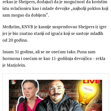
rekao je Shejpers, dodajući da je mogućnost da koristim
istu svlačionicu kao i mlade devojke „najbolji poklon koji
sam mogao da dobijem“.
Međutim, KNVB je kasnije suspendovao Shejpers iz igre
jer je bio znatno stariji od igrača koji se sastoje mlađih
od 20 godina.
Imam 31 godinu, ali se ne osećam tako. Puna sam
hormona i osećam se kao 15-godišnja devojčica – rekla
je Marjolein.