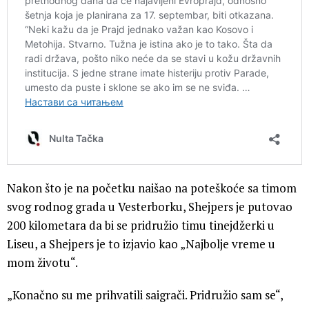
Nakon što je na početku naišao na poteškoće sa timom
svog rodnog grada u Vesterborku, Shejpers je putovao
200 kilometara da bi se pridružio timu tinejdžerki u
Liseu, a Shejpers je to izjavio kao „Najbolje vreme u
mom životu“.
„Konačno su me prihvatili saigrači. Pridružio sam se“,