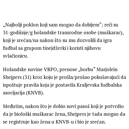
„Najbolji poklon koji sam mogao da dobijem“; reči su
31-godišnje/g holandske transrodne osobe (muškarac),
koji je srećan/na nakon što su mu dozvolili da igra
fudbal sa grupom tinejdžerki i koristi njihovu
svlačionicu.
Holandske novine VRPO, prenose „borbu“ Marjolein
Shejpers (31) kroz koju je prošla/prošao pokušavajući da
ispoštuje pravila koja je postavila Kraljevska fudbalska
asocijacija (KNVB).
Međutim, nakon što je dobio novi pasoš koji je potvrdio
da je biološki muškarac žena, Shejpers je tada mogao da
se registruje kao žena u KNVB-u i bio je srećan.