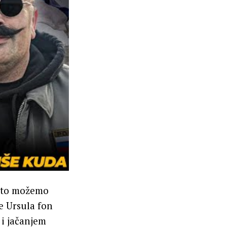
 što možemo
e Ursula fon
 i jačanjem