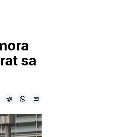
 mora
rat sa