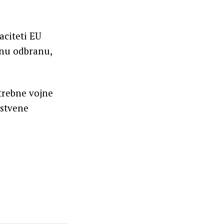
aciteti EU
tnu odbranu,
trebne vojne
pstvene