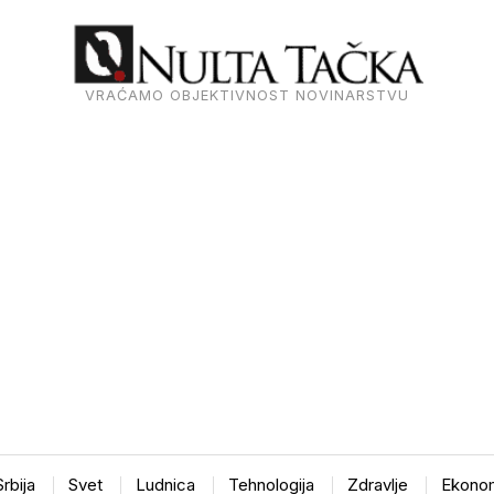
VRAĆAMO OBJEKTIVNOST NOVINARSTVU
Srbija
Svet
Ludnica
Tehnologija
Zdravlje
Ekonom