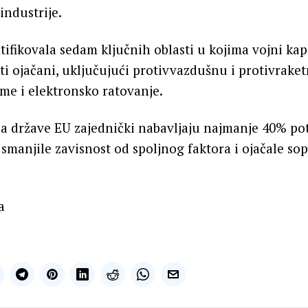
industrije.
ntifikovala sedam ključnih oblasti u kojima vojni kap
ti ojačani, uključujući protivvazdušnu i protivrake
eme i elektronsko ratovanje.
da države EU zajednički nabavljaju najmanje 40% po
smanjile zavisnost od spoljnog faktora i ojačale so
a