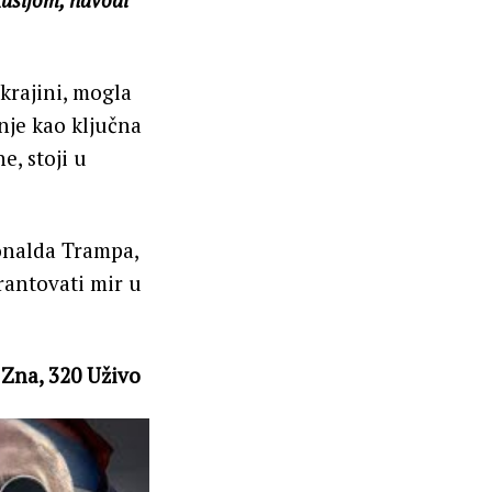
Ukrajini, mogla
inje kao ključna
e, stoji u
onalda Trampa,
rantovati mir u
 Zna, 320 Uživo