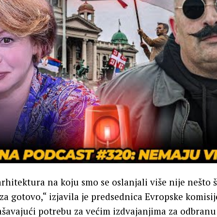
hitektura na koju smo se oslanjali više nije nešto
za gotovo,“ izjavila je predsednica Evropske komisij
ašavajući potrebu za većim izdvajanjima za odbranu