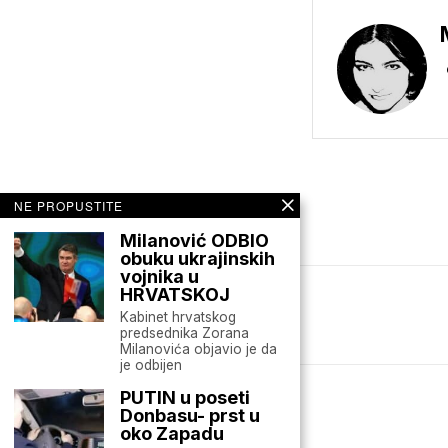
NE PROPUSTITE
Milanović ODBIO
obuku ukrajinskih
vojnika u
HRVATSKOJ
Mario zna Youtube
Kabinet hrvatskog
predsednika Zorana
Milanovića objavio je da
je odbijen
PUTIN u poseti
Donbasu- prst u
oko Zapadu