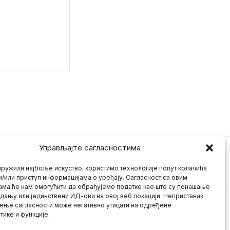
Управљајте сагласностима
ружили најбоље искуство, користимо технологије попут колачића
и/или приступ информацијама о уређају. Сагласност са овим
ама ће нам омогућити да обрађујемо податке као што су понашање
дању или јединствени ИД-ови на овој веб локацији. Непристанак
ење сагласности може негативно утицати на одређене
тике и функције.