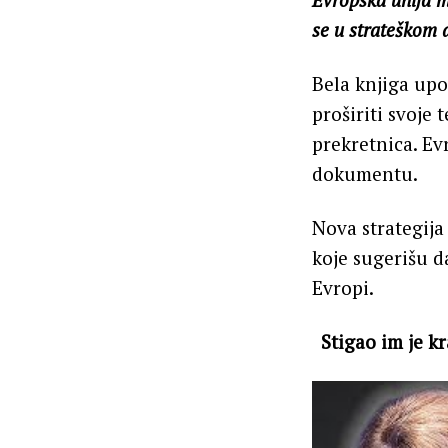
se u strateškom 
Bela knjiga upoz
proširiti svoje 
prekretnica. Evr
dokumentu.
Nova strategij
koje sugerišu d
Evropi.
Stigao im je k