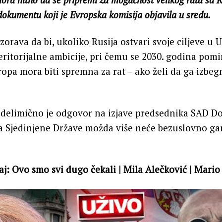
dokumentu koji je Evropska komisija objavila u sredu.
orava da bi, ukoliko Rusija ostvari svoje ciljeve u 
teritorijalne ambicije, pri čemu se 2030. godina pom
opa mora biti spremna za rat – ako želi da ga izbegn
a delimično je odgovor na izjave predsednika SAD D
a Sjedinjene Države možda više neće bezuslovno ga
raj: Ovo smo svi dugo čekali | Mila Alečković | Mario