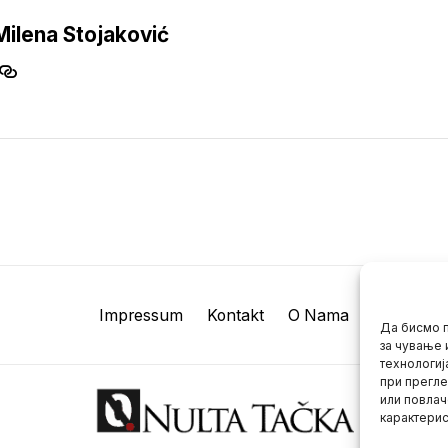
Milena Stojaković
Impressum
Kontakt
O Nama
Да бисмо п
за чување 
технологиј
при прегле
или повлач
карактерис