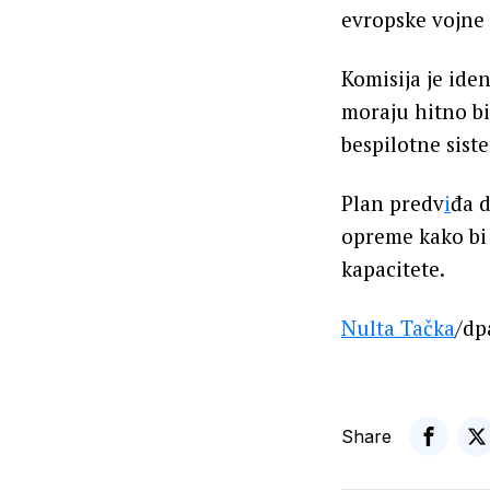
evropske vojne 
Komisija je ide
moraju hitno bi
bespilotne sist
Plan predv
i
đa 
opreme kako bi 
kapacitete.
Nulta Tačka
/dp
Share