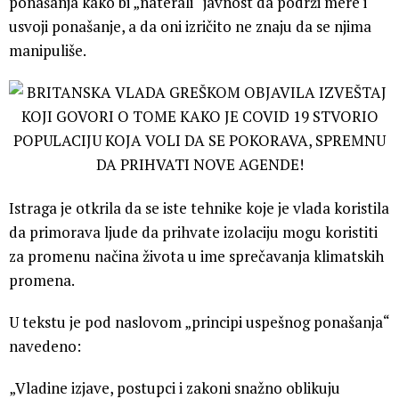
ponašanja kako bi „naterali“ javnost da podrži mere i
usvoji ponašanje, a da oni izričito ne znaju da se njima
manipuliše.
Istraga je otkrila da se iste tehnike koje je vlada koristila
da primorava ljude da prihvate izolaciju mogu koristiti
za promenu načina života u ime sprečavanja klimatskih
promena.
U tekstu je pod naslovom „principi uspešnog ponašanja“
navedeno:
„Vladine izjave, postupci i zakoni snažno oblikuju