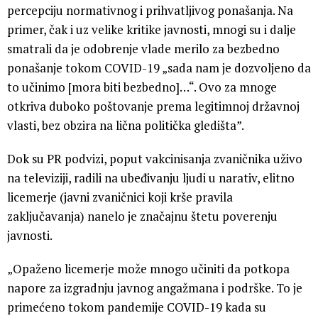
percepciju normativnog i prihvatljivog ponašanja. Na
primer, čak i uz velike kritike javnosti, mnogi su i dalje
smatrali da je odobrenje vlade merilo za bezbedno
ponašanje tokom COVID-19 „sada nam je dozvoljeno da
to učinimo [mora biti bezbedno]…“. Ovo za mnoge
otkriva duboko poštovanje prema legitimnoj državnoj
vlasti, bez obzira na lična politička gledišta”.
Dok su PR podvizi, poput vakcinisanja zvaničnika uživo
na televiziji, radili na ubeđivanju ljudi u narativ, elitno
licemerje (javni zvaničnici koji krše pravila
zaključavanja) nanelo je značajnu štetu poverenju
javnosti.
„Opaženo licemerje može mnogo učiniti da potkopa
napore za izgradnju javnog angažmana i podrške. To je
primećeno tokom pandemije COVID-19 kada su