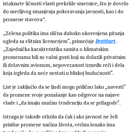
istaknute ličnosti vlasti prekršile smernice, što je dovelo
do merljivog smanjenja pokoravanja javnosti, kao i do
promene stavova”.
„Zelena politika ima slična duboko ukorenjena pitanja
ugleda sa elitnim licemerjem“, primećuje
Breitbart
.
„Zajednička karakteristika samita o klimatskim
promenama bili su važni gosti koji su dolazili privatnim
ili državnim avionom, nepovezanost između reči i dela
koja izgleda da neće nestati u bliskoj budućnosti“.
List je zaključio da se ljudi mogu prilično lako „navesti“
da promene svoje ponašanje kao odgovor na najave
vlade i „da imaju snažnu tendenciju da se prilagode“.
Istraga je takođe otkrila da čak i ako javnost ne želi
prisilne promene načina života, većina ionako ima