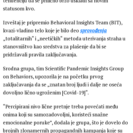
tendenciju da se prilično brzo uskladi sa novim
statusom kvo.
Izveštaj je pripremio Behavioral Insights Team (BIT),
kvazi-vladino telo koje je bilo deo
sprovođenja
„totalitarnih“ i „neetičkih“ metoda uterivanja straha u
stanovništvo kao sredstva za plašenje da bi se
pridržavali pravila zaključavanja.
Srodna grupa, tim Scientific Pandemic Insights Group
on Behaviors, upozorila je na početku prvog
zaključavanja da se „znatan broj ljudi i dalje ne oseća
dovoljno lično ugroženim [Covid-19]“.
“Percipirani nivo lične pretnje treba povećati među
onima koji su samozadovoljni, koristeći snažne
emocionalne poruke”, dodala je grupa, što je dovelo do
brojnih zlonamernih propagandnih kampanja koje su