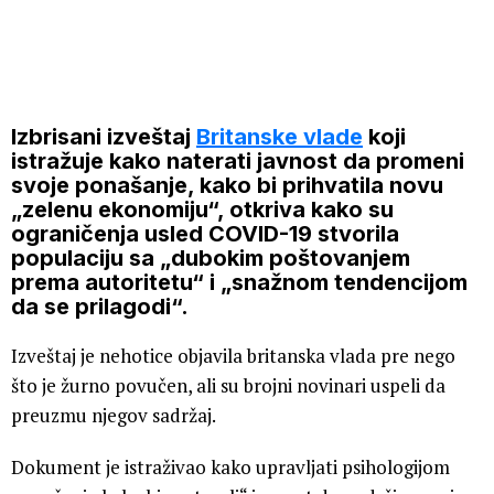
Izbrisani izveštaj
Britanske vlade
koji
istražuje kako naterati javnost da promeni
svoje ponašanje, kako bi prihvatila novu
„zelenu ekonomiju“, otkriva kako su
ograničenja usled COVID-19 stvorila
populaciju sa „dubokim poštovanjem
prema autoritetu“ i „snažnom tendencijom
da se prilagodi“.
Izveštaj je nehotice objavila britanska vlada pre nego
što je žurno povučen, ali su brojni novinari uspeli da
preuzmu njegov sadržaj.
Dokument je istraživao kako upravljati psihologijom