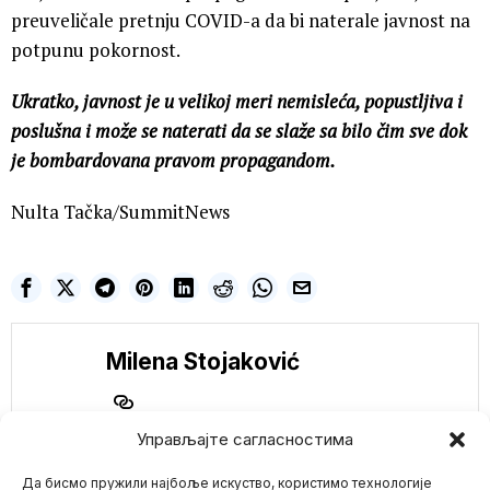
preuveličale pretnju COVID-a da bi naterale javnost na
potpunu pokornost.
Ukratko, javnost je u velikoj meri nemisleća, popustljiva i
poslušna i može se naterati da se slaže sa bilo čim sve dok
je bombardovana pravom propagandom.
Nulta Tačka/SummitNews
Milena Stojaković
Управљајте сагласностима
Да бисмо пружили најбоље искуство, користимо технологије