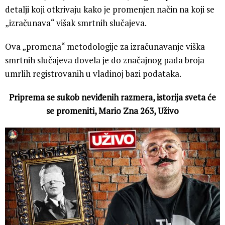
detalji koji otkrivaju kako je promenjen način na koji se
„izračunava“ višak smrtnih slučajeva.
Ova „promena“ metodologije za izračunavanje viška
smrtnih slučajeva dovela je do značajnog pada broja
umrlih registrovanih u vladinoj bazi podataka.
Priprema se sukob neviđenih razmera, istorija sveta će
se promeniti, Mario Zna 263, Uživo