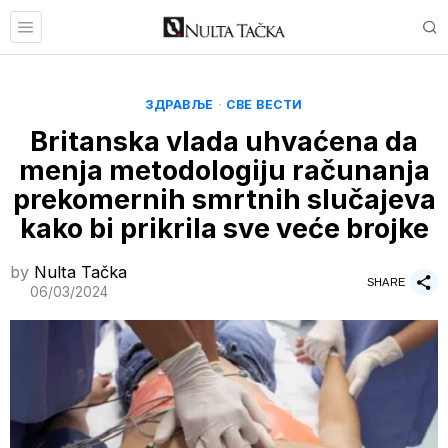
ЗДРАВЉЕ
·
СВЕ ВЕСТИ
Britanska vlada uhvaćena da
menja metodologiju računanja
prekomernih smrtnih slučajeva
kako bi prikrila sve veće brojke
by
Nulta Tačka
SHARE
06/03/2024