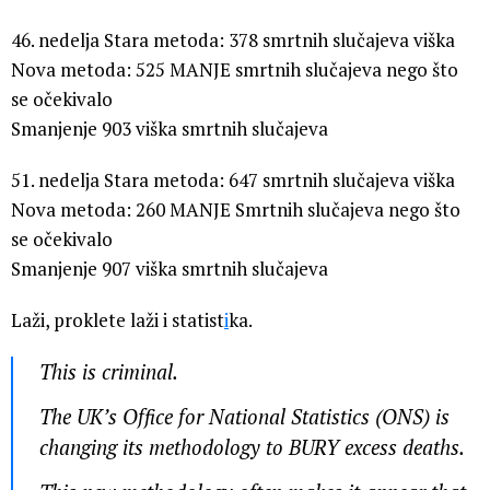
46. ​​nedelja Stara metoda: 378 smrtnih slučajeva viška
Nova metoda: 525 MANJE smrtnih slučajeva nego što
se očekivalo
Smanjenje 903 viška smrtnih slučajeva
51. nedelja Stara metoda: 647 smrtnih slučajeva viška
Nova metoda: 260 MANJE Smrtnih slučajeva nego što
se očekivalo
Smanjenje 907 viška smrtnih slučajeva
Laži, proklete laži i statist
i
ka.
This is criminal.
The UK’s Office for National Statistics (ONS) is
changing its methodology to BURY excess deaths.