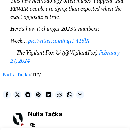
This new methodology often makes it appear that
FEWER people are dying than expected when the
exact opposite is true.
Here’s how it changes 2023’s numbers:
Week…
pic.twitter.com/nqI1i415lX
— The Vigilant Fox 🦊 (@VigilantFox)
February
27, 2024
Nulta Tačka
/TPV
Nulta Tačka