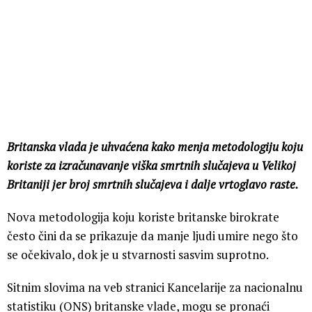
Britanska vlada je uhvaćena kako menja metodologiju koju
koriste za izračunavanje viška smrtnih slučajeva u Velikoj
Britaniji jer broj smrtnih slučajeva i dalje vrtoglavo raste.
Nova metodologija koju koriste britanske birokrate
često čini da se prikazuje da manje ljudi umire nego što
se očekivalo, dok je u stvarnosti sasvim suprotno.
Sitnim slovima na veb stranici Kancelarije za nacionalnu
statistiku (ONS) britanske vlade, mogu se pronaći