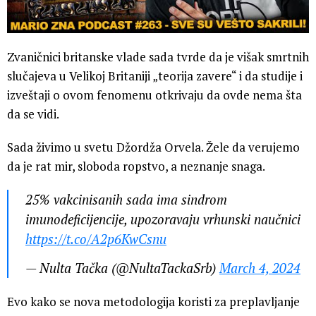
Zvaničnici britanske vlade sada tvrde da je višak smrtnih
slučajeva u Velikoj Britaniji „teorija zavere“ i da studije i
izveštaji o ovom fenomenu otkrivaju da ovde nema šta
da se vidi.
Sada živimo u svetu Džordža Orvela. Žele da verujemo
da je rat mir, sloboda ropstvo, a neznanje snaga.
25% vakcinisanih sada ima sindrom
imunodeficijencije, upozoravaju vrhunski naučnici
https://t.co/A2p6KwCsnu
— Nulta Tačka (@NultaTackaSrb)
March 4, 2024
Evo kako se nova metodologija koristi za preplavljanje