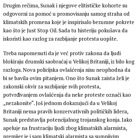
Drugim rečima, Sunak i njegove elitističke kohorte su
odgovorni za pomoć u promovisanju samog straha od
klimatskih promena koje je inspirisalo bezumne pokrete
kao što je Just Stop Oil. Sada tu histeriju pokušava da
iskoristi kao razlog za razbijanje protesta uopšte.
Treba napomenuti da je već protiv zakona da ljudi
blokiraju drumski saobraćaj u Velikoj Britaniji, iz bilo kog
razloga. Nova policijska ovlašćenja nisu neophodna da
bi se bavila ovim pitanjem. Ono što Sunak zaista želi je
zakonski okvir za suzbijanje svih protesta,
potvrđivanjem ovlašćenja da neke proteste označi kao
„nezakonite“. Još jednom dokazujući da u Velikoj
Britaniji nema pravih konzervativnih političkih lidera,
Sunak predstavlja potencijalnog trojanskog konja. Iako
apeluje na frustraciju ljudi zbog klimatskih alarmista,
premijer je i sam klimatski alarmista sa sumnjivim