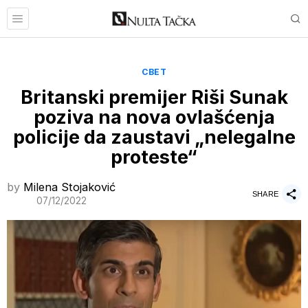
СВЕТ
Britanski premijer Riši Sunak
poziva na nova ovlašćenja
policije da zaustavi „nelegalne
proteste“
by
Milena Stojaković
SHARE
07/12/2022