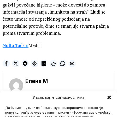
gužvi i povećane higijene – može dovesti do zamora
informacija i stvaranja „imuniteta na strah“. Ljudi se
često umore od neprekidnog podsećanja na
potencijalne pretnje, čime se smanjuje stvarna pažnja
prema stvarnim problemima.
Nulta Tačka
/
Mediji
Елена M
Управљајте сагласностима
NE PROPUSTITE
Да бисмо пружили најбоље искуство, користимо технологије
Moždane ćelije
попут колачића за чување и/или приступ информацијама о уређају.
uzgojene u