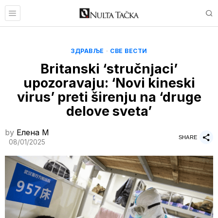
ЗДРАВЉЕ
·
СВЕ ВЕСТИ
Britanski ‘stručnjaci’
upozoravaju: ‘Novi kineski
virus’ preti širenju na ‘druge
delove sveta’
by
Елена M
SHARE
08/01/2025