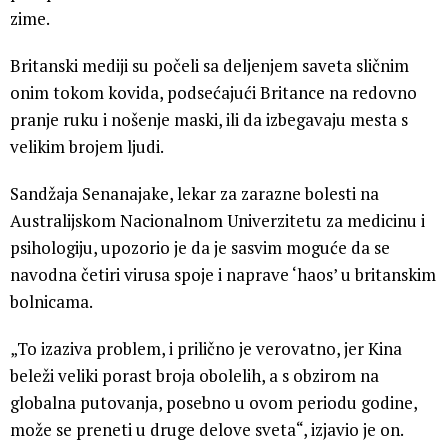
zime.
Britanski mediji su počeli sa deljenjem saveta sličnim
onim tokom kovida, podsećajući Britance na redovno
pranje ruku i nošenje maski, ili da izbegavaju mesta s
velikim brojem ljudi.
Sandžaja Senanajake, lekar za zarazne bolesti na
Australijskom Nacionalnom Univerzitetu za medicinu i
psihologiju, upozorio je da je sasvim moguće da se
navodna četiri virusa spoje i naprave ‘haos’ u britanskim
bolnicama.
„To izaziva problem, i prilično je verovatno, jer Kina
beleži veliki porast broja obolelih, a s obzirom na
globalna putovanja, posebno u ovom periodu godine,
može se preneti u druge delove sveta“, izjavio je on.