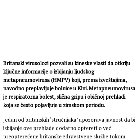
Britanski virusolozi pozvali su kineske vlasti da otkriju
ključne informacije o izbijanju ljudskog
metapneumovirusa (HMPV) koji, prema izveštajima,
navodno preplavljuje bolnice u Kini. Metapneumovirusa
je respiratorna bolest, slična gripu i običnoj prehladi
koja se često pojavljuje u zimskom periodu.
Jedan od britanskih ‘stručnjaka’ upozorava javnost da bi
izbijanje ove prehlade dodatno opteretilo već
preopterećene britanske zdravstvene službe tokom