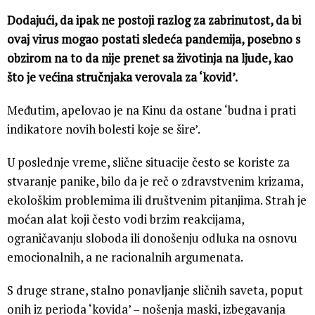
Dodajući, da ipak ne postoji razlog za zabrinutost, da bi
ovaj virus mogao postati sledeća pandemija, posebno s
obzirom na to da nije prenet sa životinja na ljude, kao
što je većina stručnjaka verovala za ‘kovid’.
Međutim, apelovao je na Kinu da ostane ‘budna i prati
indikatore novih bolesti koje se šire’.
U poslednje vreme, slične situacije često se koriste za
stvaranje panike, bilo da je reč o zdravstvenim krizama,
ekološkim problemima ili društvenim pitanjima. Strah je
moćan alat koji često vodi brzim reakcijama,
ograničavanju sloboda ili donošenju odluka na osnovu
emocionalnih, a ne racionalnih argumenata.
S druge strane, stalno ponavljanje sličnih saveta, poput
onih iz perioda ‘kovida’ – nošenja maski, izbegavanja