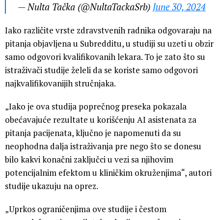
— Nulta Tačka (@NultaTackaSrb)
June 30, 2024
Iako različite vrste zdravstvenih radnika odgovaraju na
pitanja objavljena u Subredditu, u studiji su uzeti u obzir
samo odgovori kvalifikovanih lekara. To je zato što su
istraživači studije želeli da se koriste samo odgovori
najkvalifikovanijih stručnjaka.
„Iako je ova studija poprečnog preseka pokazala
obećavajuće rezultate u korišćenju AI asistenata za
pitanja pacijenata, ključno je napomenuti da su
neophodna dalja istraživanja pre nego što se donesu
bilo kakvi konačni zaključci u vezi sa njihovim
potencijalnim efektom u kliničkim okruženjima“, autori
studije ukazuju na oprez.
„Uprkos ograničenjima ove studije i čestom