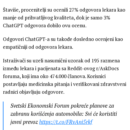
Štaviše, procenitelji su ocenili 27% odgovora lekara kao
manje od prihvatljivog kvaliteta, dok je samo 3%
ChatGPT odgovora dobilo ovu ocenu.
Odgovori ChatGPT-a su takođe dosledno ocenjeni kao
empatičniji od odgovora lekara.
Istraživači su uzeli nasumični uzorak od 195 razmena
između lekara i pacijenata sa Reddit-ovog r/AskDocs
foruma, koji ima oko 474.000 članova. Korisnici
postavljaju medicinska pitanja i verifikovani zdravstveni
radnici objavljuju odgovore.
Svetski Ekonomski Forum pokreće planove za
zabranu korišćenja automobila: Svi će koristiti
javni prevoz
https://t.co/FRvAni5rkf