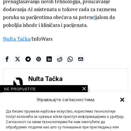
prenaglašavanju novih tehnologija, proučavanje
dodavanja AI asistenata u tokove rada za razmenu
poruka sa pacijentima obećava sa potenc
i
jalom da
poboljša ishode i kliničara i pacijenata.
Nulta Tačka
/InfoWars
Nulta Tačka
NE PROPUSTITE
Tramp optužuje
Управљајте сагласностима
Bajdenove savetnike
za veleizdaju: „Oteli
Да бисмо пружили најбоље искуство, користимо технологије
su mu funkciju i
uništili zemlju!“
попут колачића за чување и/или приступ информацијама о уређају.
Сагласност са овим технологијама ће нам омогућити да
Donald Tramp tvrdi da su
najbliži saradnici
обрађујемо податке као што су понашање при прегледању или