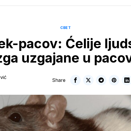
СВЕТ
k-pacov: Ćelije lju
ga uzgajane u paco
vić
Share