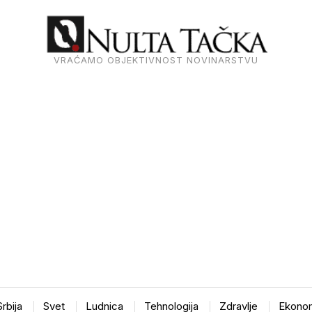
VRAĆAMO OBJEKTIVNOST NOVINARSTVU
Srbija
Svet
Ludnica
Tehnologija
Zdravlje
Ekonom