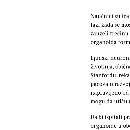
Naučnici su tra
fazi kada se mo
zauzeli trećin
organoida form
Ljudski neuroni
životinja, obič
Stanfordu, reka
pacova u razvoj
napravljeno od 
mogu da utiču n
Da bi ispitali 
organoide u obe