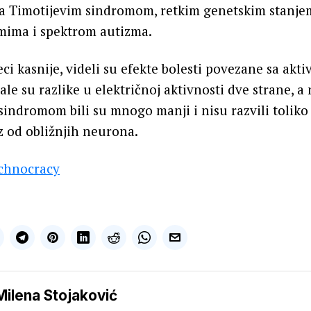
e sa Timotijevim sindromom, retkim genetskim stanj
mima i spektrom autizma.
eci kasnije, videli su efekte bolesti povezane sa akt
ale su razlike u električnoj aktivnosti dve strane, 
sindromom bili su mnogo manji i nisu razvili toliko 
 od obližnjih neurona.
chnocracy
Milena Stojaković