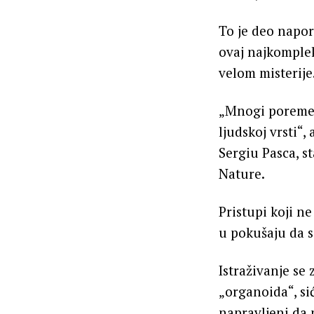
To je deo napor
ovaj najkomplek
velom misterije
„Mnogi poremeć
ljudskoj vrsti“,
Sergiu Pasca, st
Nature.
Pristupi koji ne
u pokušaju da s
Istraživanje s
„organoida“, si
napravljeni da 