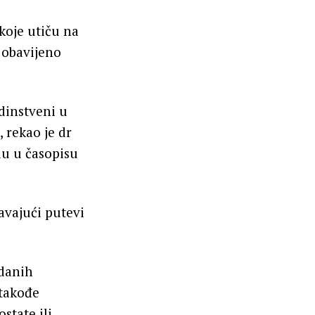
 koje utiču na
o obavijeno
edinstveni u
, rekao je dr
edu u časopisu
avajući putevi
ždanih
 takođe
state ili