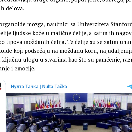
ih delova.
 organoide mozga, naučnici sa Univerziteta Stanfor
́elije ljudske kože u matične ćelije, a zatim ih nagov
 tipova moždanih ćelija. Te ćelije su se zatim umn
oide koji podsećaju na moždanu koru, najudaljeniji
a ključnu ulogu u stvarima kao što su pamćenje, razm
anje i emocije.