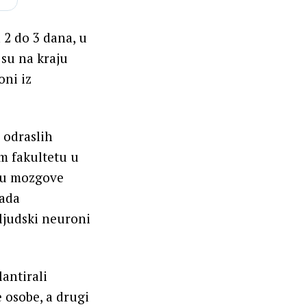
 2 do 3 dana, u
 su na kraju
oni iz
 odraslih
om fakultetu u
i u mozgove
kada
 ljudski neuroni
lantirali
 osobe, a drugi