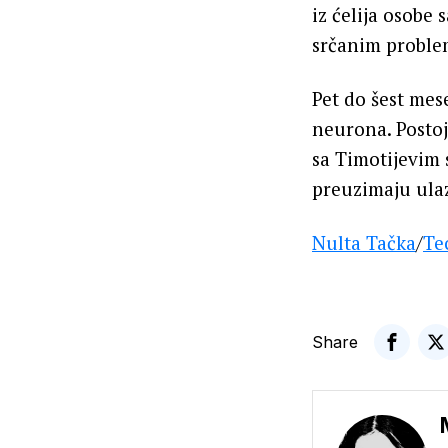
iz ćelija osob
srčanim proble
Pet do šest mes
neurona. Postoj
sa Timotijevim 
preuzimaju ulaz
Nulta Tačka
/
Te
Share