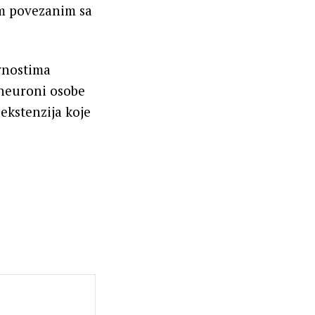
em povezanim sa
ivnostima
a neuroni osobe
ekstenzija koje