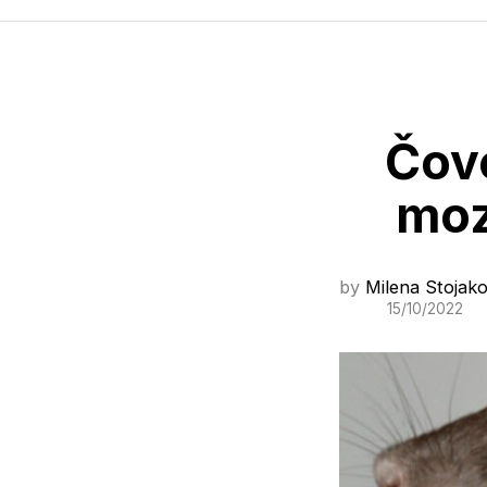
Čove
moz
by
Milena Stojako
15/10/2022