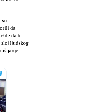
d su
orili da
ožile da bi
 sloj ljudskog
išljanje,