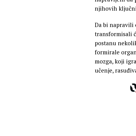
njihovih ključn
Da bi napravili
transformisali c
postanu nekoliko
formirale organ
mozga, koji igr
učenje, rasuđiv