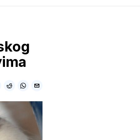
dskog
vima