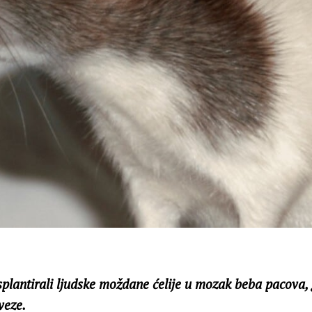
plantirali ljudske moždane ćelije u mozak beba pacova, g
veze.