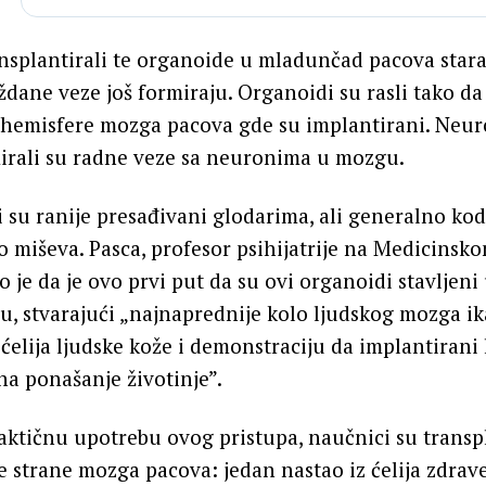
nsplantirali te organoide u mladunčad pacova stara
ždane veze još formiraju. Organoidi su rasli tako da
u hemisfere mozga pacova gde su implantirani. Neur
irali su radne veze sa neuronima u mozgu.
 su ranije presađivani glodarima, ali generalno kod
no miševa. Pasca, profesor psihijatrije na Medicinsk
o je da je ovo prvi put da su ovi organoidi stavljen
u, stvarajući „najnaprednije kolo ljudskog mozga i
ćelija ljudske kože i demonstraciju da implantirani
a ponašanje životinje”.
praktičnu upotrebu ovog pristupa, naučnici su transp
 strane mozga pacova: jedan nastao iz ćelija zdrave