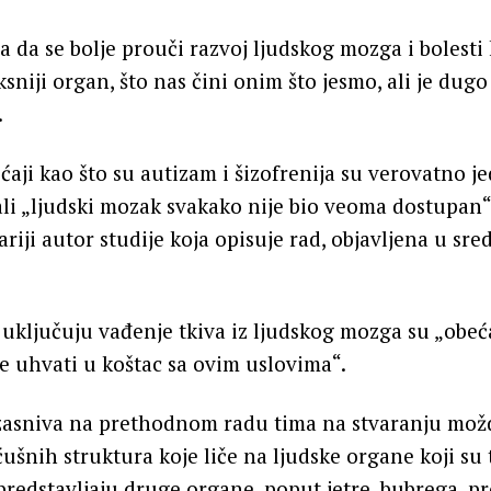
a da se bolje prouči razvoj ljudskog mozga i bolesti
sniji organ, što nas čini onim što jesmo, ali je dug
.
aji kao što su autizam i šizofrenija su verovatno j
 ali „ljudski mozak svakako nije bio veoma dostupan“
ariji autor studije koja opisuje rad, objavljena u sr
 uključuju vađenje tkiva iz ljudskog mozga su „obeć
e uhvati u koštac sa ovim uslovima“.
e zasniva na prethodnom radu tima na stvaranju mo
ćušnih struktura koje liče na ljudske organe koji su
predstavljaju druge organe, poput jetre, bubrega, pro