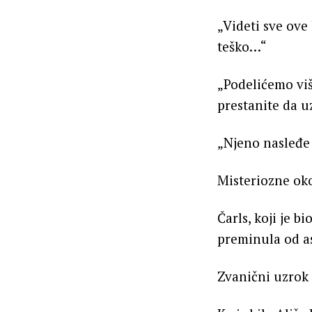
„Videti sve ove
teško…“
„Podelićemo viš
prestanite da u
„Njeno nasleđe 
Misteriozne oko
Čarls, koji je b
preminula od a
Zvanični uzrok s