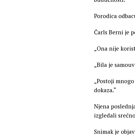
Porodica odbacu
Čarls Berni je 
„Ona nije koris
„Bila je samouve
„Postoji mnogo 
dokaza.“
Njena poslednja
izgledali srećn
Snimak je objav