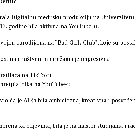
 Berni?
irala Digitalnu medijsku produkciju na Univerzitet
013. godine bila aktivna na YouTube-u.
svojim parodijama na “Bad Girls Club”, koje su posta
ost na društvenim mrežama je impresivna:
pratilaca na TikToku
 pretplatnika na YouTube-u
javio da je Ališa bila ambiciozna, kreativna i posve
merena ka ciljevima, bila je na master studijama i ra