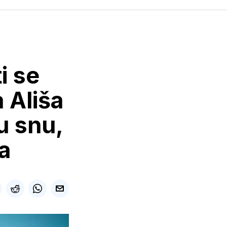
i se
 Ališa
u snu,
a