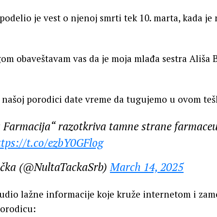
 podelio je vest o njenoj smrti tek 10. marta, kada j
om obaveštavam vas da je moja mlađa sestra Ališa 
 našoj porodici date vreme da tugujemo u ovom te
a Farmacija“ razotkriva tamne strane farmace
ttps://t.co/ezbY0GFlog
ačka (@NultaTackaSrb)
March 14, 2025
udio lažne informacije koje kruže internetom i zam
orodicu: