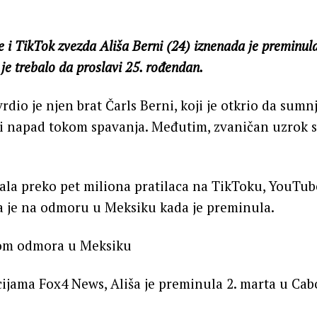
i TikTok zvezda Ališa Berni (24) iznenada je preminul
je trebalo da proslavi 25. rođendan.
dio je njen brat Čarls Berni, koji je otkrio da sumn
i napad tokom spavanja. Međutim, zvaničan uzrok sm
imala preko pet miliona pratilaca na TikToku, YouTub
a je na odmoru u Meksiku kada je preminula.
kom odmora u Meksiku
jama Fox4 News, Ališa je preminula 2. marta u Cab