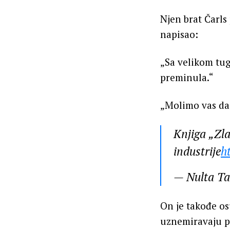
Njen brat Čarls
napisao:
„Sa velikom tug
preminula.“
„Molimo vas da
Knjiga „Zl
industrije
h
— Nulta T
On je takođe os
uznemiravaju p