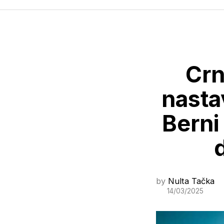
Crn
nasta
Berni
by
Nulta Tačka
14/03/2025