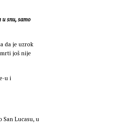
a u snu, samo
ja da je uzrok
rti još nije
e-u i
o San Lucasu, u