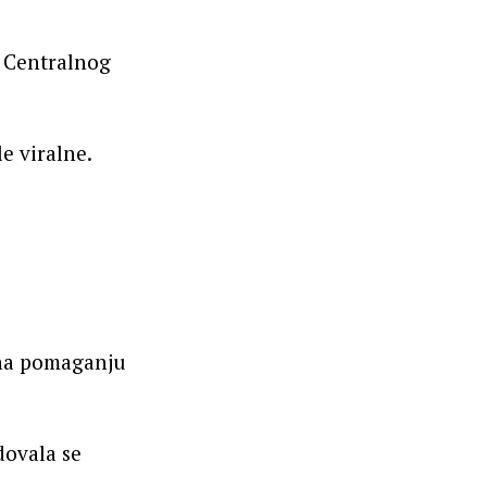
u Centralnog
le viralne.
ćena pomaganju
dovala se