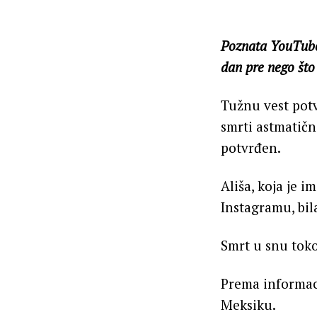
Poznata YouTube 
dan pre nego što 
Tužnu vest potvr
smrti astmatičn
potvrđen.
Ališa, koja je 
Instagramu, bil
Smrt u snu to
Prema informaci
Meksiku.