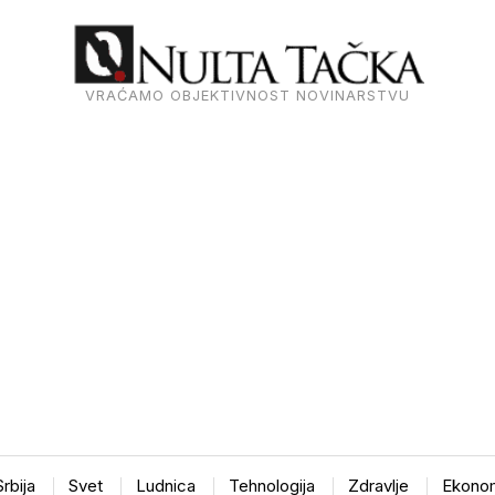
VRAĆAMO OBJEKTIVNOST NOVINARSTVU
Srbija
Svet
Ludnica
Tehnologija
Zdravlje
Ekonom