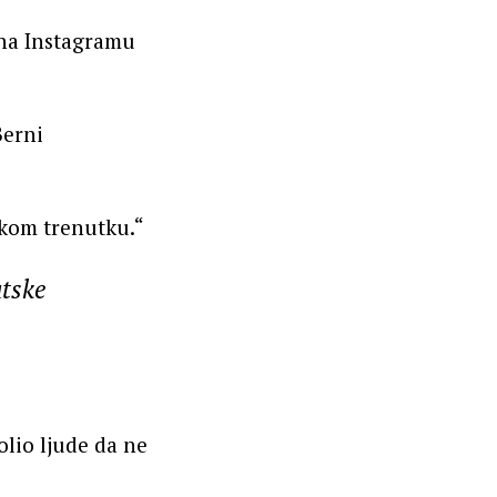
e na Instagramu
Berni
škom trenutku.“
utske
olio ljude da ne