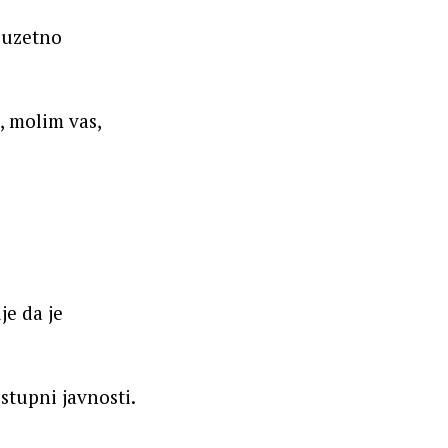
izuzetno
, molim vas,
je da je
ostupni javnosti.