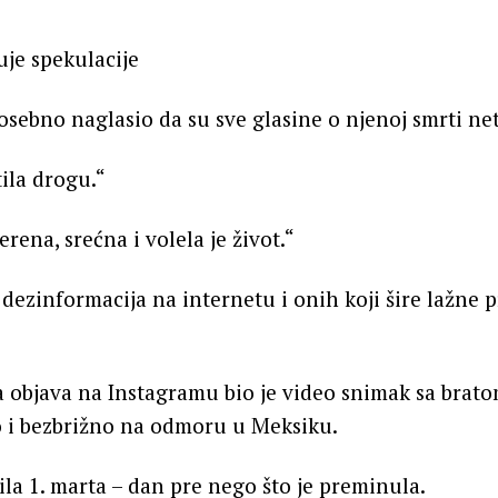
je spekulacije
posebno naglasio da su sve glasine o njenoj smrti ne
tila drogu.“
rena, srećna i volela je život.“
dezinformacija na internetu i onih koji šire lažne p
 objava na Instagramu bio je video snimak sa brato
o i bezbrižno na odmoru u Meksiku.
ila 1. marta – dan pre nego što je preminula.