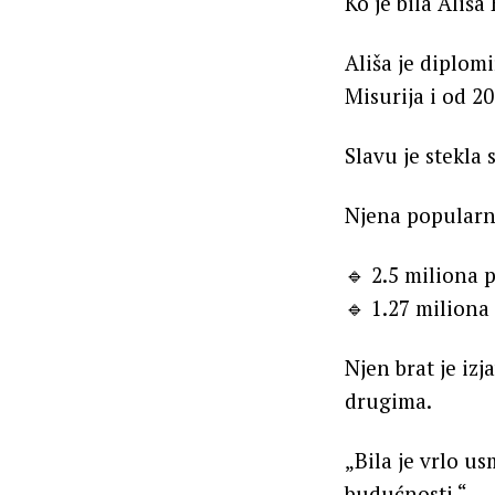
Ko je bila Ališa
Ališa je diplom
Misurija i od 2
Slavu je stekla 
Njena popularn
🔹 2.5 miliona 
🔹 1.27 miliona
Njen brat je iz
drugima.
„Bila je vrlo us
budućnosti.“