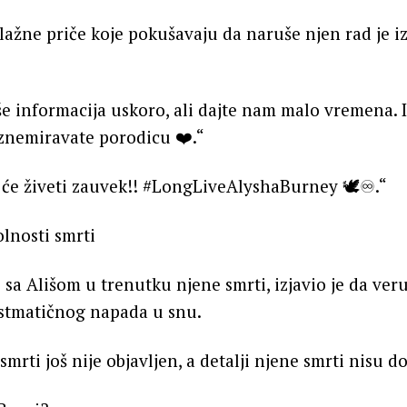
 lažne priče koje pokušavaju da naruše njen rad je 
e informacija uskoro, ali dajte nam malo vremena. I
znemiravate porodicu ❤️.“
će živeti zauvek!! #LongLiveAlyshaBurney 🕊️♾️.“
lnosti smrti
io sa Ališom u trenutku njene smrti, izjavio je da veru
stmatičnog napada u snu.
mrti još nije objavljen, a detalji njene smrti nisu d