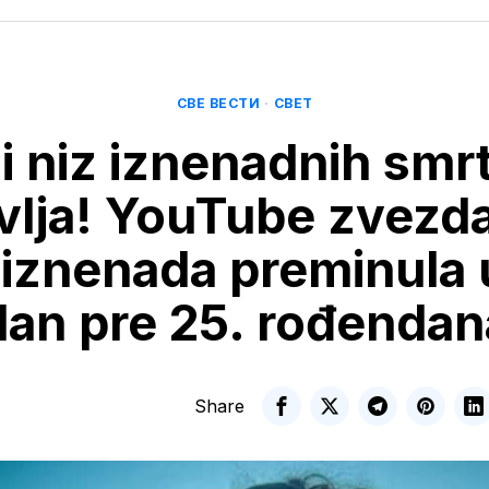
СВЕ ВЕСТИ
·
СВЕТ
i niz iznenadnih smrt
vlja! YouTube zvezda
 iznenada preminula 
dan pre 25. rođendan
Share