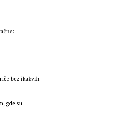
tačne:
riče bez ikakvih
m, gde su