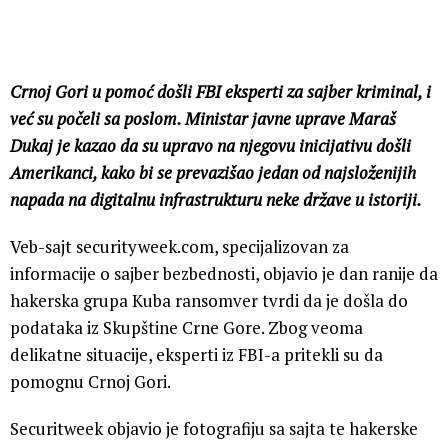
Crnoj Gori u pomoć došli FBI eksperti za sajber kriminal, i
već su počeli sa poslom. Ministar javne uprave Maraš
Dukaj je kazao da su upravo na njegovu inicijativu došli
Amerikanci, kako bi se prevazišao jedan od najsloženijih
napada na digitalnu infrastrukturu neke države u istoriji.
Veb-sajt securityweek.com, specijalizovan za
informacije o sajber bezbednosti, objavio je dan ranije da
hakerska grupa Kuba ransomver tvrdi da je došla do
podataka iz Skupštine Crne Gore. Zbog veoma
delikatne situacije, eksperti iz FBI-a pritekli su da
pomognu Crnoj Gori.
Securitweek objavio je fotografiju sa sajta te hakerske