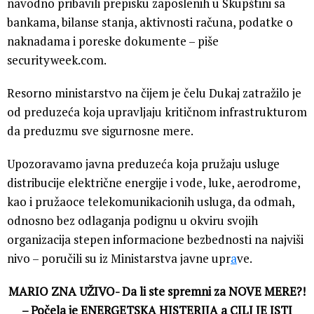
navodno pribavili prepisku zaposlenih u Skupštini sa
bankama, bilanse stanja, aktivnosti računa, podatke o
naknadama i poreske dokumente – piše
securityweek.com.
Resorno ministarstvo na čijem je čelu Dukaj zatražilo je
od preduzeća koja upravljaju kritičnom infrastrukturom
da preduzmu sve sigurnosne mere.
Upozoravamo javna preduzeća koja pružaju usluge
distribucije električne energije i vode, luke, aerodrome,
kao i pružaoce telekomunikacionih usluga, da odmah,
odnosno bez odlaganja podignu u okviru svojih
organizacija stepen informacione bezbednosti na najviši
nivo – poručili su iz Ministarstva javne upr
a
ve.
MARIO ZNA UŽIVO- Da li ste spremni za NOVE MERE?!
– Počela je ENERGETSKA HISTERIJA a CILJ JE ISTI