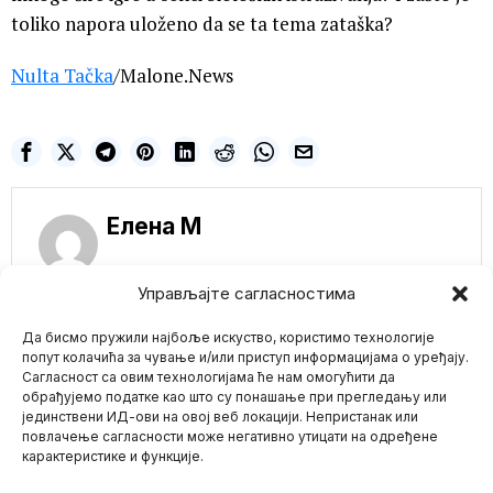
toliko napora uloženo da se ta tema zataška?
Nulta Tačka
/Malone.News
Елена M
Управљајте сагласностима
NE PROPUSTITE
Да бисмо пружили најбоље искуство, користимо технологије
попут колачића за чување и/или приступ информацијама о уређају.
Грчка уводи радни
Сагласност са овим технологијама ће нам омогућити да
дан од 13 сати –
обрађујемо податке као што су понашање при прегледању или
синдикати бесни,
јединствени ИД-ови на овој веб локацији. Непристанак или
Mario zna Youtube
опозиција бојкотује
повлачење сагласности може негативно утицати на одређене
Атина – Парламент
карактеристике и функције.
Грчке усвојио је у
Impressum
Kontakt
O Nama
четвртак спорни закон