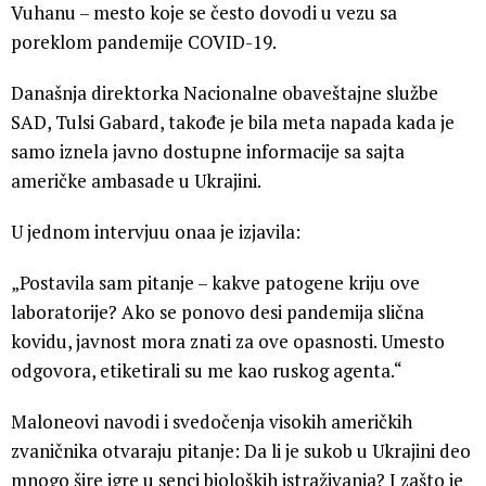
Vuhanu – mesto koje se često dovodi u vezu sa
poreklom pandemije COVID-19.
Današnja direktorka Nacionalne obaveštajne službe
SAD, Tulsi Gabard, takođe je bila meta napada kada je
samo iznela javno dostupne informacije sa sajta
američke ambasade u Ukrajini.
U jednom intervjuu onaa je izjavila:
„Postavila sam pitanje – kakve patogene kriju ove
laboratorije? Ako se ponovo desi pandemija slična
kovidu, javnost mora znati za ove opasnosti. Umesto
odgovora, etiketirali su me kao ruskog agenta.“
Maloneovi navodi i svedočenja visokih američkih
zvaničnika otvaraju pitanje: Da li je sukob u Ukrajini deo
mnogo šire igre u senci bioloških istraživanja? I zašto je