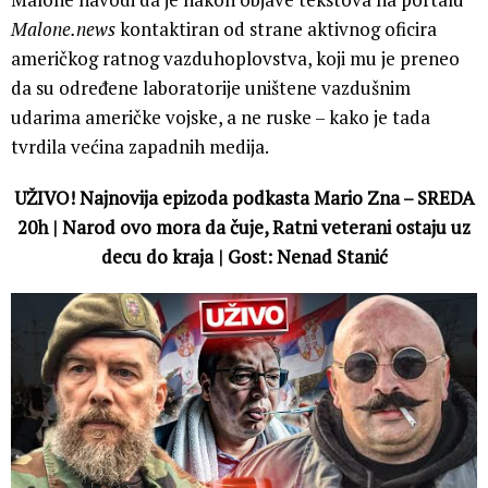
Malone.news
kontaktiran od strane aktivnog oficira
američkog ratnog vazduhoplovstva, koji mu je preneo
da su određene laboratorije uništene vazdušnim
udarima američke vojske, a ne ruske – kako je tada
tvrdila većina zapadnih medija.
UŽIVO! Najnovija epizoda podkasta Mario Zna – SREDA
20h | Narod ovo mora da čuje, Ratni veterani ostaju uz
decu do kraja | Gost: Nenad Stanić