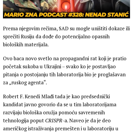
Prema njegovim rečima, SAD su mogle uništiti dokaze ili
sprečiti Rusiju da dođe do potencijalno opasnih
bioloških materijala.
Ovo baca novo svetlo na propagandni rat koji je pratio
početak sukoba u Ukrajini – svako ko je postavljao
pitanja o postojanju tih laboratorija bio je proglašavan
za „ruskog agenta“.
Robert F. Kenedi Mlađi tada je kao predsednički
kandidat javno govorio da se u tim laboratorijama
razvijaju biološka oružja pomoću savremenih
tehnologija poput
CRISPR
-a. Naveo je da je deo
američkog istraživanja premešten i u laboratoriju u