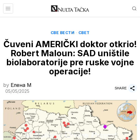
СВЕ ВЕСТИ
·
СВЕТ
Čuveni AMERIČKI doktor otkrio!
Robert Maloun: SAD uništile
biolaboratorije pre ruske vojne
operacije!
by
Елена M
SHARE
05/05/2025