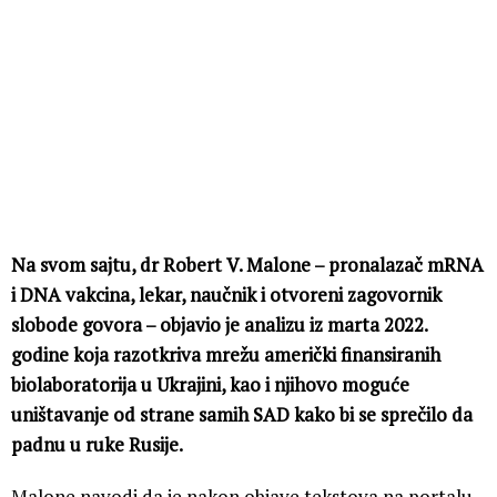
Na svom sajtu, dr Robert V. Malone – pronalazač mRNA
i DNA vakcina, lekar, naučnik i otvoreni zagovornik
slobode govora – objavio je analizu iz marta 2022.
godine koja razotkriva mrežu američki finansiranih
biolaboratorija u Ukrajini, kao i njihovo moguće
uništavanje od strane samih SAD kako bi se sprečilo da
padnu u ruke Rusije.
Malone navodi da je nakon objave tekstova na portalu