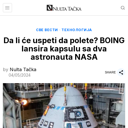
СВЕ ВЕСТИ
·
ТЕХНОЛОГИЈА
Da li će uspeti da polete? BOING
lansira kapsulu sa dva
astronauta NASA
by
Nulta Tačka
SHARE
04/05/2024