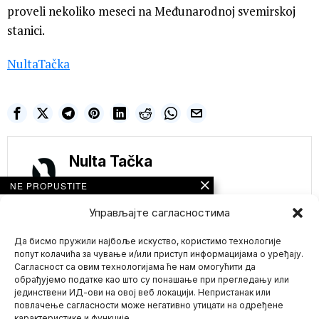
proveli nekoliko meseci na Međunarodnoj svemirskoj
stanici.
NultaTačka
Nulta Tačka
NE PROPUSTITE
Елите Силицијумске
Управљајте сагласностима
долине улажу
милионе у
забрањена
Да бисмо пружили најбоље искуство, користимо технологије
истраживања
попут колачића за чување и/или приступ информацијама о уређају.
генетички
Сагласност са овим технологијама ће нам омогућити да
модификоване деце
обрађујемо податке као што су понашање при прегледању или
Моћници из
јединствени ИД-ови на овој веб локацији. Непристанак или
Mario zna Youtube
Силицијумске долине
повлачење сагласности може негативно утицати на одређене
улажу милионе у нову
карактеристике и функције.