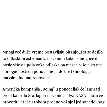
Mnogi već duže vreme postavljaju pitanje „šta se desilo
sa odlaskom astronauta u svemir i kako je moguće da
posle više od pola veka odlaska na mesec, više niko nije
u mogućnosti da ponovi misiju dok je tehnologija
maksimalno napredovala“.
Američka kompanija „Boing“ u ponedeljak će lansirati
svoju kapsulu Starlajner u svemir, a dva NASA pilota će
proveriti letelicu tokom probne vožnje i jednonedeljnog