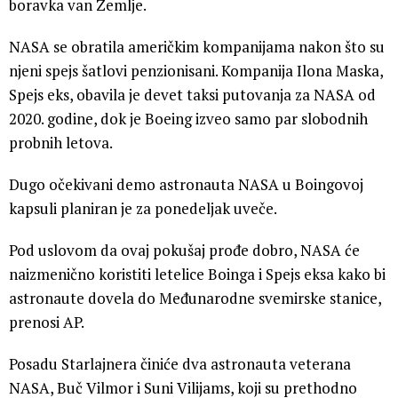
boravka van Zemlje.
NASA se obratila američkim kompanijama nakon što su
njeni spejs šatlovi penzionisani. Kompanija Ilona Maska,
Spejs eks, obavila je devet taksi putovanja za NASA od
2020. godine, dok je Boeing izveo samo par slobodnih
probnih letova.
Dugo očekivani demo astronauta NASA u Boingovoj
kapsuli planiran je za ponedeljak uveče.
Pod uslovom da ovaj pokušaj prođe dobro, NASA će
naizmenično koristiti letelice Boinga i Spejs eksa kako bi
astronaute dovela do Međunarodne svemirske stanice,
prenosi AP.
Posadu Starlajnera činiće dva astronauta veterana
NASA, Buč Vilmor i Suni Vilijams, koji su prethodno