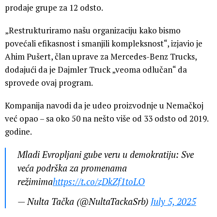
prodaje grupe za 12 odsto.
„Restrukturiramo našu organizaciju kako bismo
povećali efikasnost i smanjili kompleksnost“, izjavio je
Ahim Pušert, član uprave za Mercedes-Benz Trucks,
dodajući da je Dajmler Truck „veoma odlučan“ da
sprovede ovaj program.
Kompanija navodi da je udeo proizvodnje u Nemačkoj
već opao – sa oko 50 na nešto više od 33 odsto od 2019.
godine.
Mladi Evropljani gube veru u demokratiju: Sve
veća podrška za promenama
režimima
https://t.co/zDkZf1toLO
— Nulta Tačka (@NultaTackaSrb)
July 5, 2025