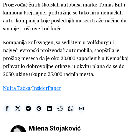
Proizvođač žutih školskih autobusa marke Tomas Bilt i
kamiona Frejtlajner pridružuje se tako nizu nemačkih
auto-kompanija koje poslednjih meseci traže načine da
smanje troškove kod kuće.
Kompanija Folksvagen, sa sedištem u Volfsburgu i
najveći evropski proizvođač automobila, saopštila je
prošlog meseca da je oko 20.000 zaposlenih u Nemačkoj
prihvatilo dobrovoljne otkaze, u okviru plana da se do
2030. ukine ukupno 35.000 radnih mesta.
Nulta Tačka
/
InsiderPaper
Milena Stojaković