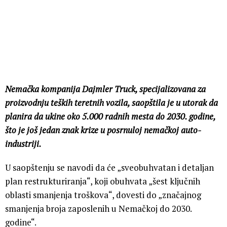
Nemačka kompanija Dajmler Truck, specijalizovana za
proizvodnju teških teretnih vozila, saopštila je u utorak da
planira da ukine oko 5.000 radnih mesta do 2030. godine,
što je još jedan znak krize u posrnuloj nemačkoj auto-
industriji.
U saopštenju se navodi da će „sveobuhvatan i detaljan
plan restrukturiranja“, koji obuhvata „šest ključnih
oblasti smanjenja troškova“, dovesti do „značajnog
smanjenja broja zaposlenih u Nemačkoj do 2030.
godine“.