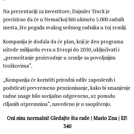
Na prezentaciji za investitore, Dajmler Truck je
precizirao da će u Nemačkoj biti ukinuto 5.000 radnih
mesta, što pogađa svakog sedmog radnika u toj zemlji.
Kompanija je dodala da će plan, koji je deo programa
uštede milijardu evra u Evropi do 2030, uključivati i
„premeštanje proizvodnje u zemlje sa povoljnijim
troškovima“.
„Kompanija će koristiti prirodni odliv zaposlenih i
podsticati prevremeno penzionisanje, kako bi smanjenje
radne snage bilo socijalno odgovorno, uz ponudu
ciljanih otpremnina“, navedeno je u saopštenju.
Oni nisu normalni! Gledajte šta rade | Mario Zna | EP.
340