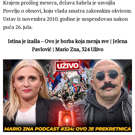
Krajem prošlog meseca, država Sahela je usvojila
Povelju o obnovi, koju vlada smatra zakonskim okvirom.
Ustav iz novembra 2010. godine je suspendovan nakon
puča 26. jula.
Istina je izašla – Ovo je borba koja menja sve | Jelena
Pavlović | Mario Zna, 324 Uživo