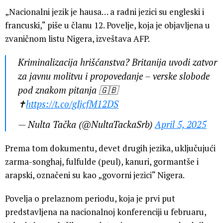
„Nacionalni jezik je hausa… a radni jezici su engleski i
francuski,“ piše u članu 12. Povelje, koja je objavljena u
zvaničnom listu Nigera, izveštava AFP.
Kriminalizacija hrišćanstva? Britanija uvodi zatvor
za javnu molitvu i propovedanje – verske slobode
pod znakom pitanja 🇬🇧
✝️
https://t.co/gIjcfM12DS
— Nulta Tačka (@NultaTackaSrb)
April 5, 2025
Prema tom dokumentu, devet drugih jezika, uključujući
zarma-songhaj, fulfulde (peul), kanuri, gormantše i
arapski, označeni su kao „govorni jezici“ Nigera.
Povelja o prelaznom periodu, koja je prvi put
predstavljena na nacionalnoj konferenciji u februaru,