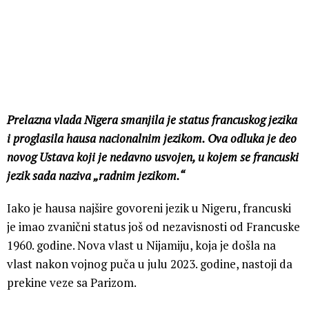
Prelazna vlada Nigera smanjila je status francuskog jezika
i proglasila hausa nacionalnim jezikom. Ova odluka je deo
novog Ustava koji je nedavno usvojen, u kojem se francuski
jezik sada naziva „radnim jezikom.“
Iako je hausa najšire govoreni jezik u Nigeru, francuski
je imao zvanični status još od nezavisnosti od Francuske
1960. godine. Nova vlast u Nijamiju, koja je došla na
vlast nakon vojnog puča u julu 2023. godine, nastoji da
prekine veze sa Parizom.