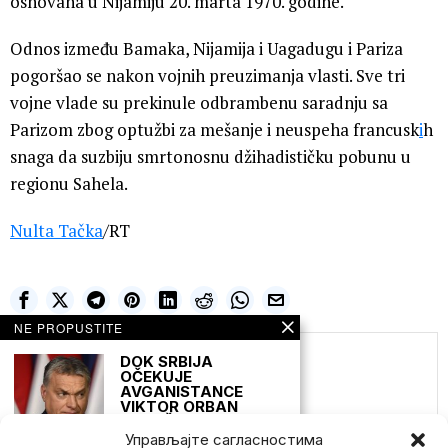
osnovana u Nijamiju 20. marta 1970. godine.
Odnos između Bamaka, Nijamija i Uagadugu i Pariza
pogoršao se nakon vojnih preuzimanja vlasti. Sve tri
vojne vlade su prekinule odbrambenu saradnju sa
Parizom zbog optužbi za mešanje i neuspeha francusk
i
h
snaga da suzbiju smrtonosnu džihadističku pobunu u
regionu Sahela.
Nulta Tačka
/RT
NE PROPUSTITE
DOK SRBIJA
Milena Stojaković
OČEKUJE
AVGANISTANCE
VIKTOR ORBAN
PORUČUJE: NEKA IH
PRIMI ONAJ KO IM JE
Управљајте сагласностима