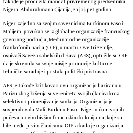
takođe je produžila mandat privremenog predsednika
Nigera, Abdurahmana Čijanija, za još pet godina.
Niger, zajedno sa svojim saveznicima Burkinom Faso i
Malijem, povukao se iz globalne organizacije francuskog
govornog područja, Međunarodne organizacije
frankofonih nacija (OIF), u martu. Ove tri zemlje,
osnivači Saveza sahelskih država (AES), optužile su OIF
da je skrenula sa svoje misije promocije kulturne i
tehničke saradnje i postala politički pristrasna.
AES je takođe kritikovao ovu organizaciju baziranu u
Parizu zbog kršenja suvereniteta svojih članica kroz
selektivno primenjivanje sankcija. Organizacija je
suspendovala Mali, Burkinu Faso i Niger nakon vojnih
pučeva u ovim bivšim francuskim kolonijama, koje su
bile među prvim članicama OIF-a kada je organizacija