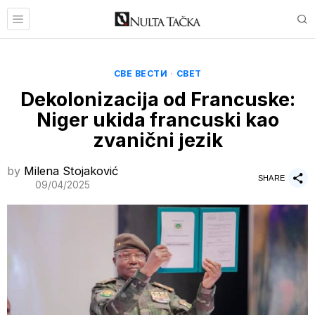
СВЕ ВЕСТИ
·
СВЕТ
Dekolonizacija od Francuske:
Niger ukida francuski kao
zvanični jezik
by
Milena Stojaković
SHARE
09/04/2025