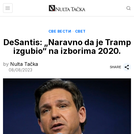
СВЕ ВЕСТИ
·
СВЕТ
DeSantis: „Naravno da je Tramp
izgubio“ na izborima 2020.
by
Nulta Tačka
SHARE
08/08/2023