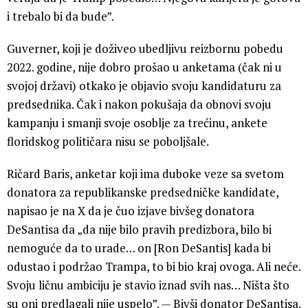
i trebalo bi da bude”.
Guverner, koji je doživeo ubedljivu reizbornu pobedu
2022. godine, nije dobro prošao u anketama (čak ni u
svojoj državi) otkako je objavio svoju kandidaturu za
predsednika. Čak i nakon pokušaja da obnovi svoju
kampanju i smanji svoje osoblje za trećinu, ankete
floridskog političara nisu se poboljšale.
Ričard Baris, anketar koji ima duboke veze sa svetom
donatora za republikanske predsedničke kandidate,
napisao je na X da je čuo izjave bivšeg donatora
DeSantisa da „da nije bilo pravih predizbora, bilo bi
nemoguće da to urade… on [Ron DeSantis] kada bi
odustao i podržao Trampa, to bi bio kraj ovoga. Ali neće.
Svoju ličnu ambiciju je stavio iznad svih nas… Ništa što
su oni predlagali nije uspelo”. — Bivši donator DeSantisa.