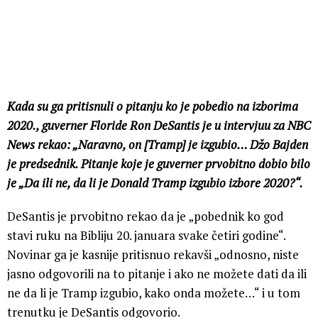
Kada su ga pritisnuli o pitanju ko je pobedio na izborima
2020., guverner Floride Ron DeSantis je u intervjuu za NBC
News rekao: „Naravno, on [Tramp] je izgubio… Džo Bajden
je predsednik. Pitanje koje je guverner prvobitno dobio bilo
je „Da ili ne, da li je Donald Tramp izgubio izbore 2020?“.
DeSantis je prvobitno rekao da je „pobednik ko god
stavi ruku na Bibliju 20. januara svake četiri godine“.
Novinar ga je kasnije pritisnuo rekavši „odnosno, niste
jasno odgovorili na to pitanje i ako ne možete dati da ili
ne da li je Tramp izgubio, kako onda možete…“ i u tom
trenutku je DeSantis odgovorio.