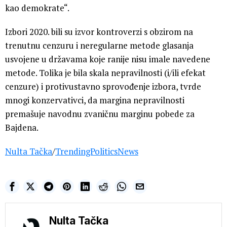
kao demokrate“.
Izbori 2020. bili su izvor kontroverzi s obzirom na
trenutnu cenzuru i neregularne metode glasanja
usvojene u državama koje ranije nisu imale navedene
metode. Tolika je bila skala nepravilnosti (i/ili efekat
cenzure) i protivustavno sprovođenje izbora, tvrde
mnogi konzervativci, da margina nepravilnosti
premašuje navodnu zvaničnu marginu pobede za
Bajdena.
Nulta Tačka
/
TrendingPoliticsNews
Nulta Tačka