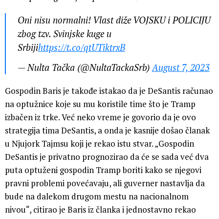
Oni nisu normalni! Vlast diže VOJSKU i POLICIJU
zbog tzv. Svinjske kuge u
Srbiji
https://t.co/qtUTiktrxB
— Nulta Tačka (@NultaTackaSrb)
August 7, 2023
Gospodin Baris je takođe istakao da je DeSantis računao
na optužnice koje su mu koristile time što je Tramp
izbačen iz trke. Već neko vreme je govorio da je ovo
strategija tima DeSantis, a onda je kasnije došao članak
u Njujork Tajmsu koji je rekao istu stvar. „Gospodin
DeSantis je privatno prognozirao da će se sada već dva
puta optuženi gospodin Tramp boriti kako se njegovi
pravni problemi povećavaju, ali guverner nastavlja da
bude na dalekom drugom mestu na nacionalnom
nivou“, citirao je Baris iz članka i jednostavno rekao