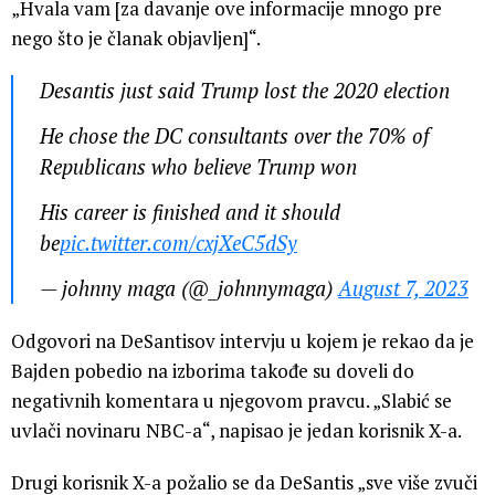
„Hvala vam [za davanje ove informacije mnogo pre
nego što je članak objavljen]“.
Desantis just said Trump lost the 2020 election
He chose the DC consultants over the 70% of
Republicans who believe Trump won
His career is finished and it should
be
pic.twitter.com/cxjXeC5dSy
— johnny maga (@_johnnymaga)
August 7, 2023
Odgovori na DeSantisov intervju u kojem je rekao da je
Bajden pobedio na izborima takođe su doveli do
negativnih komentara u njegovom pravcu. „Slabić se
uvlači novinaru NBC-a“, napisao je jedan korisnik X-a.
Drugi korisnik X-a požalio se da DeSantis „sve više zvuči