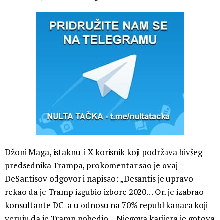
Džoni Maga, istaknuti X korisnik koji podržava bivšeg
predsednika Trampa, prokomentarisao je ovaj
DeSantisov odgovor i napisao: „Desantis je upravo
rekao da je Tramp izgubio izbore 2020… On je izabrao
konsultante DC-a u odnosu na 70% republikanaca koji
veruju da je Tramp pobedio… Njegova karijera je gotova