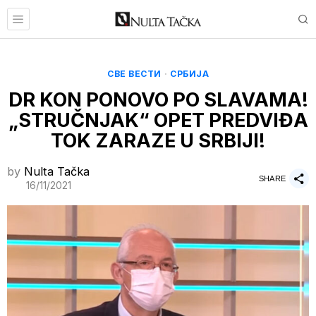
СВЕ ВЕСТИ
·
СРБИЈА
DR KON PONOVO PO SLAVAMA!
„STRUČNJAK“ OPET PREDVIĐA
TOK ZARAZE U SRBIJI!
by
Nulta Tačka
SHARE
16/11/2021