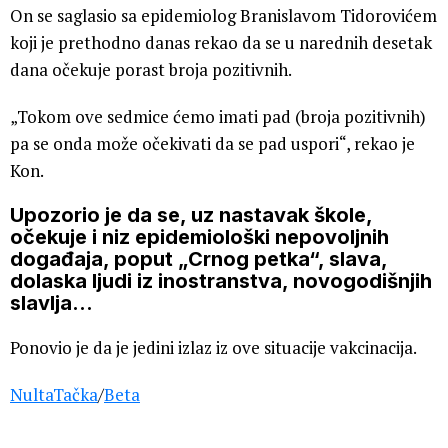
On se saglasio sa epidemiolog Branislavom Tidorovićem
koji je prethodno danas rekao da se u narednih desetak
dana očekuje porast broja pozitivnih.
„Tokom ove sedmice ćemo imati pad (broja pozitivnih)
pa se onda može očekivati da se pad uspori“, rekao je
Kon.
Upozorio je da se, uz nastavak škole,
očekuje i niz epidemiološki nepovoljnih
događaja, poput „Crnog petka“, slava,
dolaska ljudi iz inostranstva, novogodišnjih
slavlja…
Ponovio je da je jedini izlaz iz ove situacije vakcinacija.
NultaTačka
/
Beta