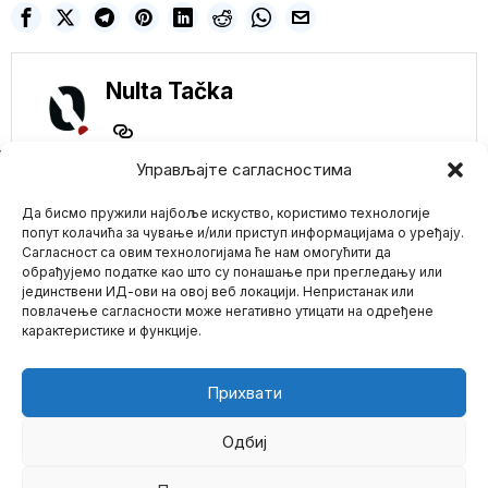
Nulta Tačka
NE PROPUSTITE
Управљајте сагласностима
NOVA STUDIJA
Да бисмо пружили најбоље искуство, користимо технологије
TVRDI DA BI ZEMLJU
MOGLA UNIŠTITI
попут колачића за чување и/или приступ информацијама о уређају.
GORA STVAR OD
Сагласност са овим технологијама ће нам омогућити да
KORONE ZVANA
обрађујемо податке као што су понашање при прегледању или
SUPERMASIVNA
јединствени ИД-ови на овој веб локацији. Непристанак или
Mario zna Youtube
CRNA RUPA
повлачење сагласности може негативно утицати на одређене
Crne rupe su područja
карактеристике и функције.
prostor-vreme u kojima
Impressum
Kontakt
O Nama
su nivoi gravitacije
Ogromni problemi za
Прихвати
malog Makrona!
NIGER obustavio
izvoz zlata i
Одбиј
uranijuma za
Francusku