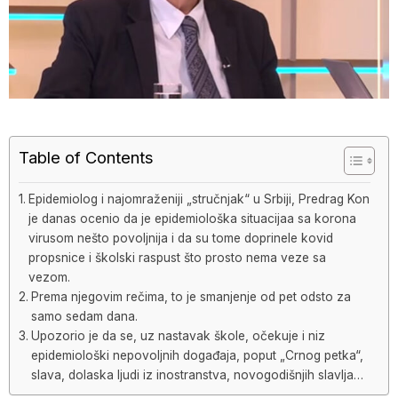
Table of Contents
Epidemiolog i najomraženiji „stručnjak“ u Srbiji, Predrag Kon
je danas ocenio da je epidemiološka situacijaa sa korona
virusom nešto povoljnija i da su tome doprinele kovid
propsnice i školski raspust što prosto nema veze sa
vezom.
Prema njegovim rečima, to je smanjenje od pet odsto za
samo sedam dana.
Upozorio je da se, uz nastavak škole, očekuje i niz
epidemiološki nepovoljnih događaja, poput „Crnog petka“,
slava, dolaska ljudi iz inostranstva, novogodišnjih slavlja…