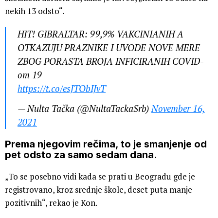
nekih 13 odsto“.
HIT! GIBRALTAR: 99,9% VAKCINIANIH A
OTKAZUJU PRAZNIKE I UVODE NOVE MERE
ZBOG PORASTA BROJA INFICIRANIH COVID-
om 19
https://t.co/esJTObIJvT
— Nulta Tačka (@NultaTackaSrb)
November 16,
2021
Prema njegovim rečima, to je smanjenje od
pet odsto za samo sedam dana.
„To se posebno vidi kada se prati u Beogradu gde je
registrovano, kroz srednje škole, deset puta manje
pozitivnih“, rekao je Kon.