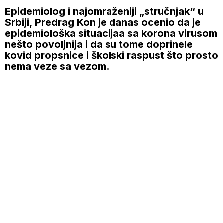
Epidemiolog i najomraženiji „stručnjak“ u
Srbiji, Predrag Kon je danas ocenio da je
epidemiološka situacijaa sa korona virusom
nešto povoljnija i da su tome doprinele
kovid propsnice i školski raspust što prosto
nema veze sa vezom.