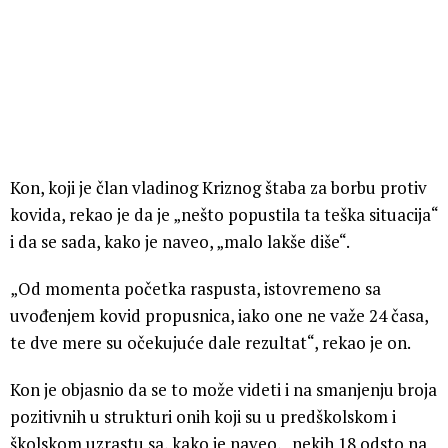
Kon, koji je član vladinog Kriznog štaba za borbu protiv
kovida, rekao je da je „nešto popustila ta teška situacija“
i da se sada, kako je naveo, „malo lakše diše“.
„Od momenta početka raspusta, istovremeno sa
uvođenjem kovid propusnica, iako one ne važe 24 časa,
te dve mere su očekujuće dale rezultat“, rekao je on.
Kon je objasnio da se to može videti i na smanjenju broja
pozitivnih u strukturi onih koji su u predškolskom i
školskom uzrastu sa, kako je naveo, „nekih 18 odsto na