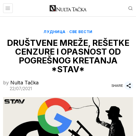
ЛУДНИЦА
·
СВЕ ВЕСТИ
DRUŠTVENE MREŽE, REŠETKE
CENZURE I OPASNOST OD
POGREŠNOG KRETANJA
*STAV*
by
Nulta Tačka
SHARE
22/07/2021