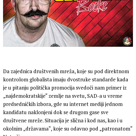
Da zajednica društvenih mreža, koje su pod direktnom
kontrolom globalista imaju dvostruke standarde kada
je u pitanju politička promocija svedoči nam primer iz
„najdemokratskije“ zemlje na svetu, SAD-a u vreme
predsedničkih izbora, gde su internet mediji jednom
kandidatu naklonjeni dok se drugom gase sve
društvene mreže. Situacija je slična i kod nas, kao i u
okolnim „državama“, koje su odavno pod „patronatom“