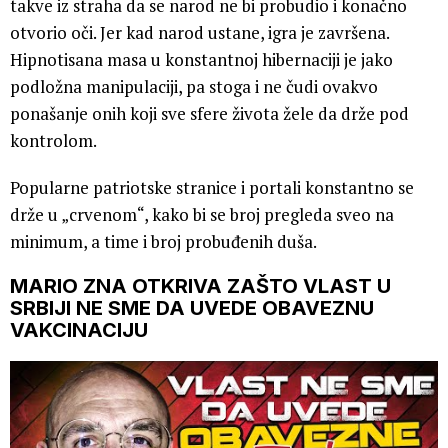
takve iz straha da se narod ne bi probudio i konačno
otvorio oči. Jer kad narod ustane, igra je završena.
Hipnotisana masa u konstantnoj hibernaciji je jako
podložna manipulaciji, pa stoga i ne čudi ovakvo
ponašanje onih koji sve sfere života žele da drže pod
kontrolom.
Popularne patriotske stranice i portali konstantno se
drže u „crvenom“, kako bi se broj pregleda sveo na
minimum, a time i broj probuđenih duša.
MARIO ZNA OTKRIVA ZAŠTO VLAST U
SRBIJI NE SME DA UVEDE OBAVEZNU
VAKCINACIJU