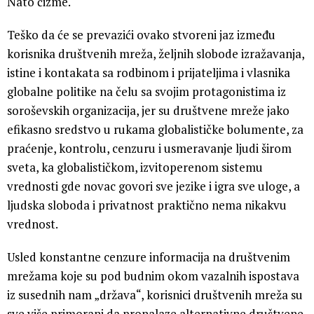
Nato čizme.
Teško da će se prevazići ovako stvoreni jaz između
korisnika društvenih mreža, željnih slobode izražavanja,
istine i kontakata sa rodbinom i prijateljima i vlasnika
globalne politike na čelu sa svojim protagonistima iz
soroševskih organizacija, jer su društvene mreže jako
efikasno sredstvo u rukama globalističke bolumente, za
praćenje, kontrolu, cenzuru i usmeravanje ljudi širom
sveta, ka globalističkom, izvitoperenom sistemu
vrednosti gde novac govori sve jezike i igra sve uloge, a
ljudska sloboda i privatnost praktično nema nikakvu
vrednost.
Usled konstantne cenzure informacija na društvenim
mrežama koje su pod budnim okom vazalnih ispostava
iz susednih nam „država“, korisnici društvenih mreža su
sve više primorani da pronalaze alternativne društvene