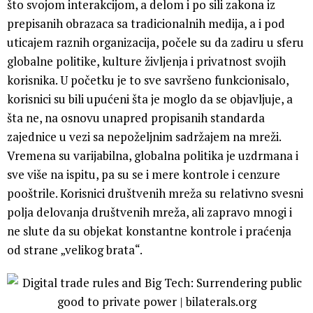
što svojom interakcijom, a delom i po sili zakona iz
prepisanih obrazaca sa tradicionalnih medija, a i pod
uticajem raznih organizacija, počele su da zadiru u sferu
globalne politike, kulture življenja i privatnost svojih
korisnika. U početku je to sve savršeno funkcionisalo,
korisnici su bili upućeni šta je moglo da se objavljuje, a
šta ne, na osnovu unapred propisanih standarda
zajednice u vezi sa nepoželjnim sadržajem na mreži.
Vremena su varijabilna, globalna politika je uzdrmana i
sve više na ispitu, pa su se i mere kontrole i cenzure
pooštrile. Korisnici društvenih mreža su relativno svesni
polja delovanja društvenih mreža, ali zapravo mnogi i
ne slute da su objekat konstantne kontrole i praćenja
od strane „velikog brata“.