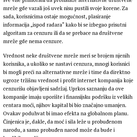
mreže gde vazali još uvek nisu pustili svoje korene. Za
sada, korisnicima ostaje mogućnost, plasiranje
informacija „ispod radara“ kako bi se izbegao prisutni
algoritam za cenzuru ili da se prebace na društvene
mreže gde nema cenzure.
Vrednost neke društvene mreže meri se brojem njenih
korisnika, a ukoliko se nastavi cenzura, mnogi korisnici
bi mogli preći na alternativne mreže i time da direktno
ugroze tržišnu vrednost i profit internet kompanija koje
cenzurišu objavljeni sadržaj. Uprkos saznanju da ove
kompanije imaju uporište i finansijsku podršku iz velikih
centara moći, njihov kapital bi bio značajno umanjen.
Ovakav poduhvat bi imao efekta na globalnom planu.
Činjenica je, dakle, da moć i sila leže u probuđenom
narodu, a samo probuđen narod može da bude i