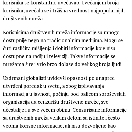
korisnika se konstantno uvećavao. Uvećanjem broja
korisnika, uvećala se i tržišna vrednost najpopularnijih
društvenih mreža.
Korisnicima društvenih mreža informacije su mnogo
dostupnije nego na tradicionalnim medijima. Mogu se
čuti različita mišljenja i dobiti informacije koje nisu
dostupne na radiju i televiziji. Takve informacije se
mrežama šire i vrlo brzo dolaze do velikog broja ljudi.
Uzdrmani globalisti uvidevši opasnost po unapred
utvrđeni poredak u svetu, a zbog isplivavanja
informacija u javnost, počinju pod palicom soroševskih
organizacija da cenzurišu društvene mreže, sve
učestalije i u sve većem obimu. Cenzurisane informacije
sa društvenih mreža velikim delom su istinite i često
veoma korisne informacije, ali nisu dozvoljene kao