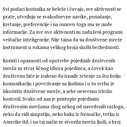
Svi podaci korisnika se beleže i čuvaju, sve aktivnosti se
prate, utvrđuju se svakodnevne navike, ponašanje,
kretanje, preferencije i na osnovu toga mu se nude
informacije. Za sve ove aktivnosti su zaduženi programi
veštačke inteligencije. Nije tajna da su društvene mreže
instrument u rukama velikog broja službi bezbednosti.
Koristi i opasnosti od upotrebe pojedinih društvenih
mreža su stvar ličnog izbora pojedinca, a čovek kao
društveno biće je izabrao da iznađe rešenje za što bolju
komunikaciju i povezivanje sa ljudima i u tu svrhu je
iskoristio društvene mreže, a sebe nesvesno izložio
kontroli. Svako od nas je pristupio pojedinim
društvenim mrežama zbog nekog od navedenih razloga,
neko da vidi simpatiju, neko baku iz Nemačke, tetku iz
Amerike itd. i na taj način se stvorila mreža ljudi, a broj