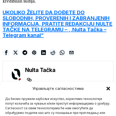
kredibilan sudija.
UKOLIKO ŽELITE DA DOĐETE DO
SLOBODNIH, PROVERENIH I ZABRANJENIH
INFORMACIJA, PRATITE REDAKCIJU NULTE
TAČKE NA TELEGRAMU – ,,Nulta Tačka –
Telegram kanal”
Nulta Tačka
Управљајте сагласностима
NE PROPUSTITE
Да бисмо пружили најбоље искуство, користимо технологије
попут колачића за чување и/или приступ информацијама о уређају.
Sud EU: Fon der Lajen
Сагласност са овим технологијама ће нам омогућити да
i Komisija kršile
обрађујемо податке као што су понашање при прегледању или
zakon skrivajući