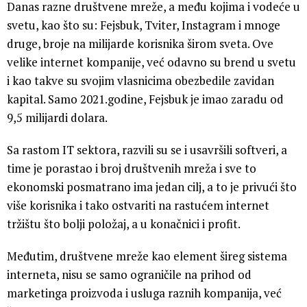
Danas razne društvene mreže, a među kojima i vodeće u
svetu, kao što su: Fejsbuk, Tviter, Instagram i mnoge
druge, broje na milijarde korisnika širom sveta. Ove
velike internet kompanije, već odavno su brend u svetu
i kao takve su svojim vlasnicima obezbedile zavidan
kapital. Samo 2021.godine, Fejsbuk je imao zaradu od
9,5 milijardi dolara.
Sa rastom IT sektora, razvili su se i usavršili softveri, a
time je porastao i broj društvenih mreža i sve to
ekonomski posmatrano ima jedan cilj, a to je privući što
više korisnika i tako ostvariti na rastućem internet
tržištu što bolji položaj, a u konačnici i profit.
Međutim, društvene mreže kao element šireg sistema
interneta, nisu se samo ograničile na prihod od
marketinga proizvoda i usluga raznih kompanija, već