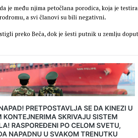
da je među njima petočlana porodica, koja je testir
dromu, a svi članovi su bili negativni.
 stigli preko Beča, dok je šesti putnik u zemlju dop