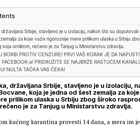
tents
 državljana Srbije, stavljeno je u izolaciju, nakon što su doputoval
 zemalja za koje važe rigoroznije mere prilikom ulaska u Srbiju zb
 soja omikron, rečeno je za Tanjug u Ministarstvu zdravlja.
 BORBI PROTIV CENZURE! PRVI VAŠ KORAK JE DA NAPUST
 FACEBOOK-a! PRIDRUŽITE SE NAJBRŽE RASTUĆEM KANAL
U! NULTA TAČKA VAS ČEKA!
a, državljana Srbije, stavljeno je u izolaciju, 
 Bocvane, koja je jedna od šest zemalja za koj
ere prilikom ulaska u Srbiju zbog široko raspr
rečeno je za Tanjug u Ministarstvu zdravlja.
om kućnog karantina provesti 14 dana, a mera im je