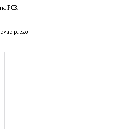
ana PCR
utovao preko