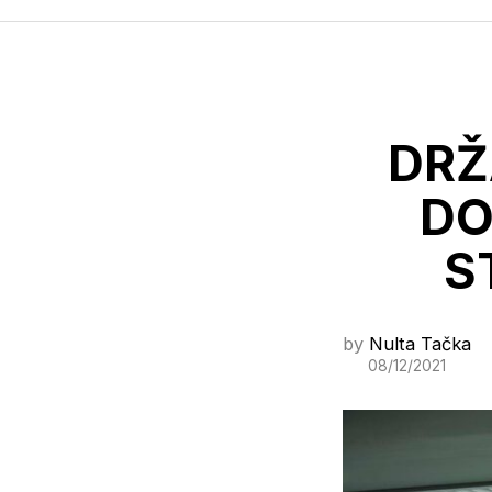
DRŽ
DO
S
by
Nulta Tačka
08/12/2021