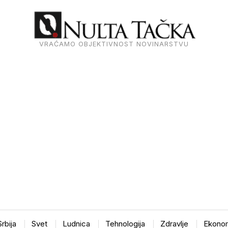
VRAĆAMO OBJEKTIVNOST NOVINARSTVU
Srbija
Svet
Ludnica
Tehnologija
Zdravlje
Ekonom