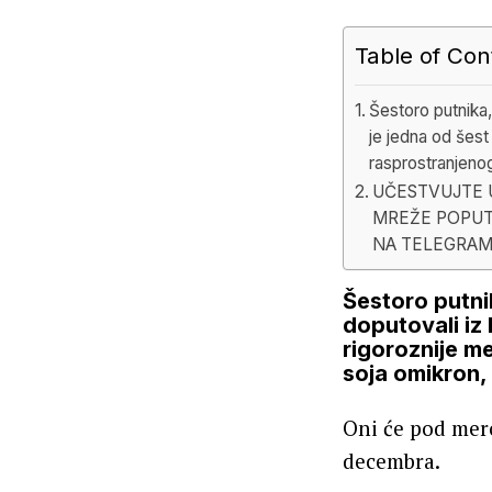
Table of Con
Šestoro putnika,
je jedna od šest
rasprostranjenog
UČESTVUJTE U
MREŽE POPUT
NA TELEGRAM
Šestoro putnik
doputovali iz
rigoroznije m
soja omikron, 
Oni će pod mer
decembra.