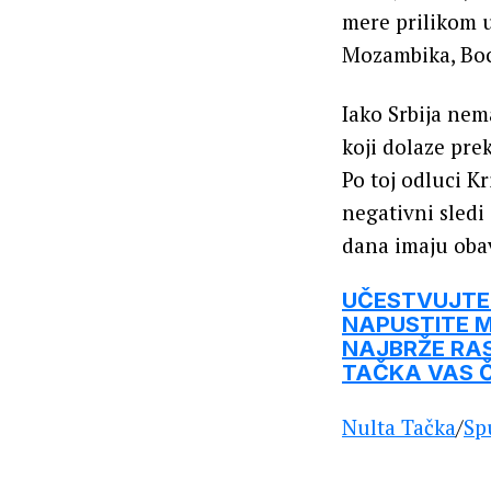
mere prilikom u
Mozambika, Boc
Iako Srbija nem
koji dolaze pre
Po toj odluci K
negativni sledi
dana imaju obav
UČESTVUJTE 
NAPUSTITE M
NAJBRŽE RA
TAČKA VAS 
Nulta Tačka
/
Sp