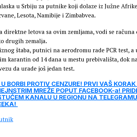
laska u Srbiju za putnike koji dolaze iz Južne Afrike
vane, Lesota, Namibije i Zimbabvea.
a direktne letova sa ovim zemljama, vodi se računa
ko drugih zemalja.
riznog štaba, putnici na aerodromu rade PCR test, a 
 im karantin od 14 dana u mestu prebivališta, dok 
ezu da urade još jedan test.
U BORBI PROTIV CENZURE! PRVI VAŠ KORAK
EJNSTRIM MREŽE POPUT FACEBOOK-a! PRID
STUĆEM KANALU U REGIONU NA TELEGRAMU
ČEKA!
utnik