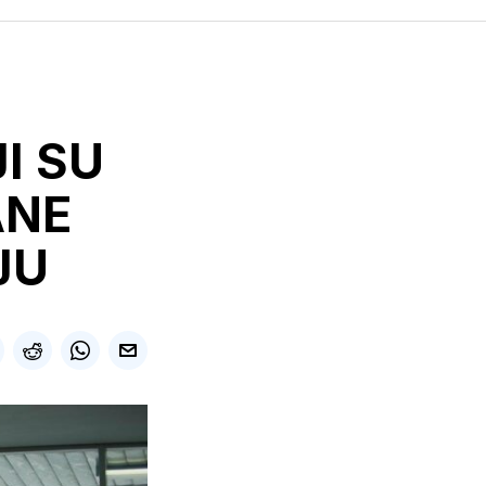
I SU
ANE
JU