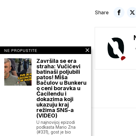
Share
NE PROPUSTITE
Završila se era
straha: Vučićevi
batinaši poljubili
patos! Miša
Bačulov u Bunkeru
o ceni boravka u
Ćacilendu i
dokazima koji
ukazuju kraj
režima SNS-a
(VIDEO)
U najnovijoj epizodi
Mario zna Youtube
podkasta Mario Zna
(#331), gost je bio