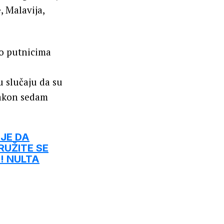
, Malavija,
 o putnicima
u slučaju da su
nakon sedam
 JE DA
RUŽITE SE
! NULTA