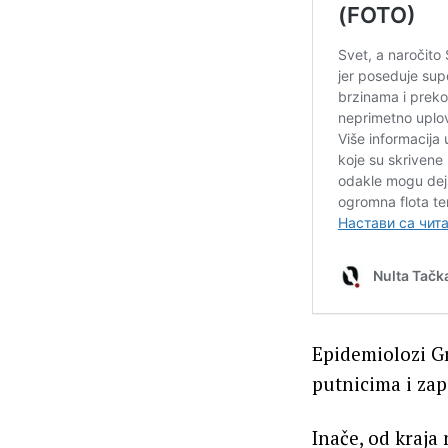
Epidemiolozi Gr
putnicima i za
Inače, od kraj