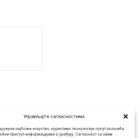
Управљајте сагласностима
ружили најбоље искуство, користимо технологије попут колачића
и/или приступ информацијама о уређају. Сагласност са овим