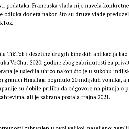
i podataka. Francuska vlada nije navela konkretne a
 je odluka doneta nakon što su druge vlade preduze
kTok.
ila TikTok i desetine drugih kineskih aplikacija kao 
ka VeChat 2020. godine zbog zabrinutosti za privat
rana je usledila ubrzo nakon što je u sukobu indijsk
j granici Himalaja poginulo 20 indijskih vojnika, a
anije su dobile priliku da odgovore na pitanja o pr
htevima, ali je zabrana postala trajna 2021.
otpunosti zabranjen u ovoj velikoj, naseljenoj zemlj