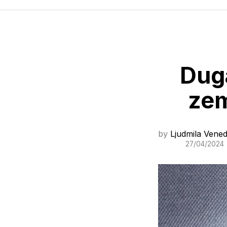
Duga
zem
by
Ljudmila Vened
27/04/2024