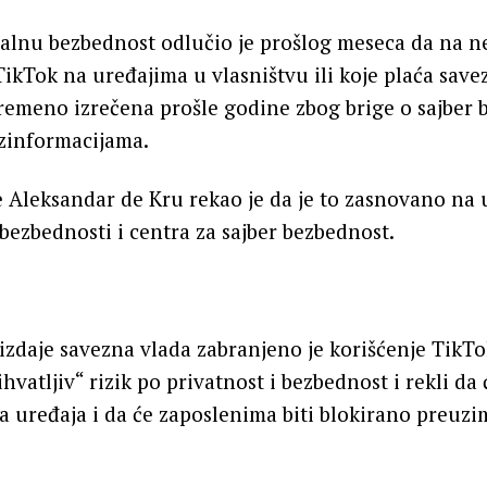
nalnu bezbednost odlučio je prošlog meseca da na 
ikTok na uređajima u vlasništvu ili koje plaća save
remeno izrečena prošle godine zbog brige o sajber 
ezinformacijama.
e Aleksandar de Kru rekao je da je to zasnovano na
bezbednosti i centra za sajber bezbednost.
izdaje savezna vlada zabranjeno je korišćenje TikTo
hvatljiv“ rizik po privatnost i bezbednost i rekli da c
sa uređaja i da će zaposlenima biti blokirano preuzi