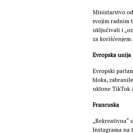
Ministarstvo o
svojim radnim t
uključivali i „
za korišćenjem 
Evropska unija
Evropski parlam
bloka, zabranil
uklone TikTok a
Francuska
„Rekreativna“ u
Instagrama na 