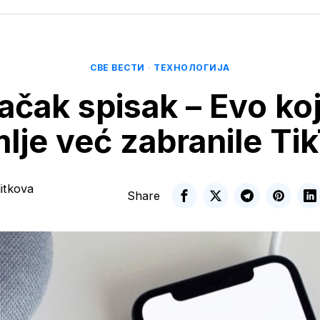
СВЕ ВЕСТИ
·
ТЕХНОЛОГИЈА
čak spisak – Evo ko
lje već zabranile Ti
itkova
Share