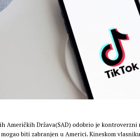
nih Američkih Država(SAD) odobrio je kontroverzni 
 mogao biti zabranjen u Americi. Kineskom vlasnik