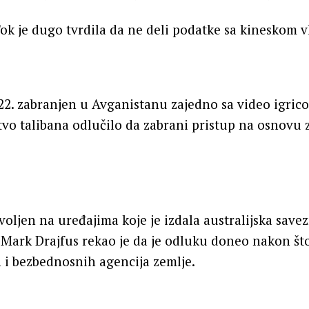
k je dugo tvrdila da ne deli podatke sa kineskom 
022. zabranjen u Avganistanu zajedno sa video igri
tvo talibana odlučilo da zabrani pristup na osnovu 
voljen na uređajima koje je izdala australijska savez
 Mark Drajfus rekao je da je odluku doneo nakon što
 i bezbednosnih agencija zemlje.