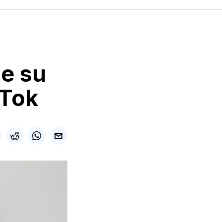
je su
kTok