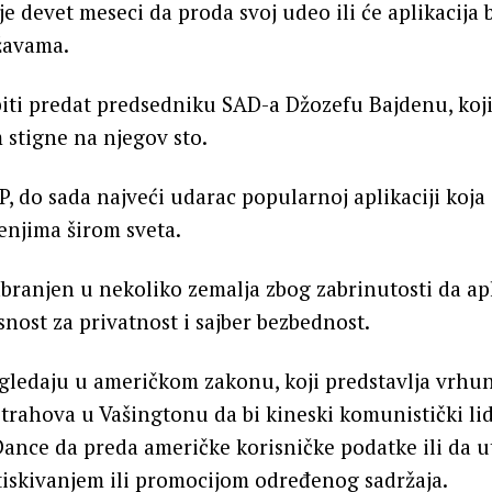
e devet meseci da proda svoj udeo ili će aplikacija b
žavama.
iti predat predsedniku SAD-a Džozefu Bajdenu, koji
m stigne na njegov sto.
AP, do sada najveći udarac popularnoj aplikaciji koja
enjima širom sveta.
zabranjen u nekoliko zemalja zbog zabrinutosti da apl
snost za privatnost i sajber bezbednost.
ogledaju u američkom zakonu, koji predstavlja vrhu
trahova u Vašingtonu da bi kineski komunistički li
ance da preda američke korisničke podatke ili da u
iskivanjem ili promocijom određenog sadržaja.