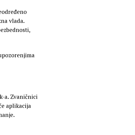
neodređeno
zna vlada.
bezbednosti,
 upozorenjima
k-a. Zvaničnici
́e aplikacija
manje.