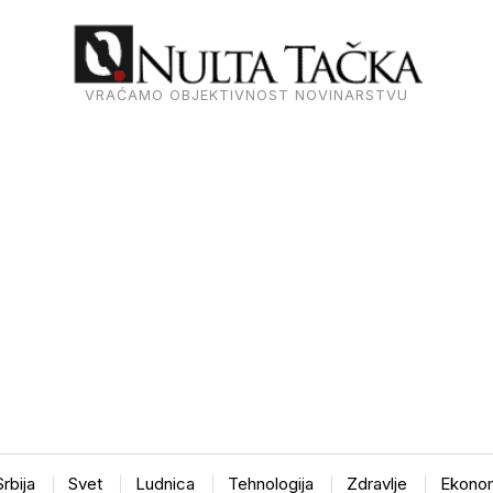
VRAĆAMO OBJEKTIVNOST NOVINARSTVU
Srbija
Svet
Ludnica
Tehnologija
Zdravlje
Ekonom