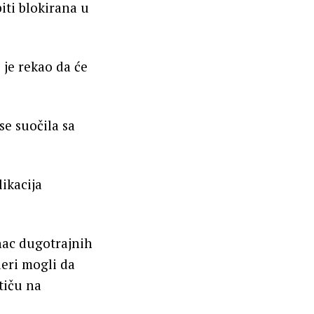
iti blokirana u
 je rekao da će
 se suočila sa
ikacija
nac dugotrajnih
deri mogli da
tiču na