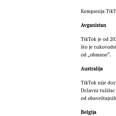
Kompanija TikTo
Avganistan
TikTok je od 2
što je rukovods
od „obmane“.
Australija
TikTok nije doz
Državni tužilac
od obaveštajnih
Belgija