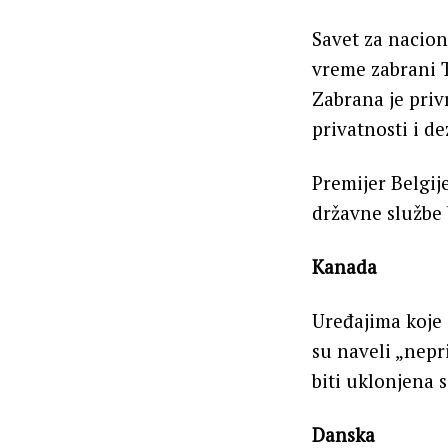
Savet za nacio
vreme zabrani T
Zabrana je priv
privatnosti i d
Premijer Belgij
državne službe 
Kanada
Uređajima koje 
su naveli „nepri
biti uklonjena 
Danska