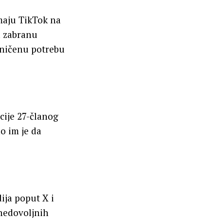
maju TikTok na
a zabranu
aničenu potrebu
cije 27-članog
o im je da
ija poput X i
nedovoljnih