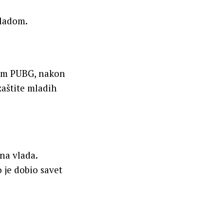
vladom.
com PUBG, nakon
zaštite mladih
na vlada.
 je dobio savet