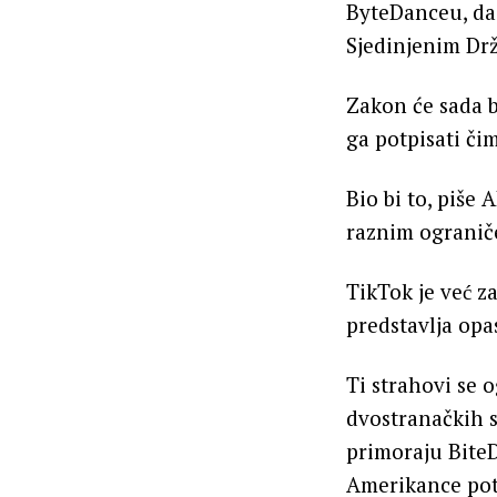
ByteDanceu, daj
Sjedinjenim Dr
Zakon će sada b
ga potpisati či
Bio bi to, piše 
raznim ogranič
TikTok je već 
predstavlja opa
Ti strahovi se 
dvostranačkih s
primoraju BiteD
Amerikance pot