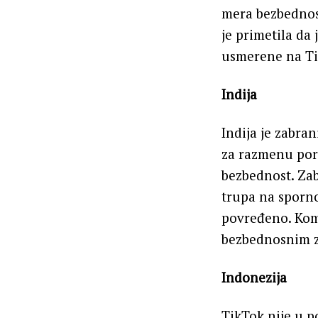
mera bezbednost
je primetila da
usmerene na Ti
Indija
Indija je zabran
za razmenu poru
bezbednost. Zab
trupa na sporno
povređeno. Komp
bezbednosnim za
Indonezija
TikTok nije u p