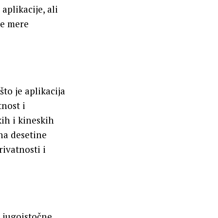
plikacije, ali
le mere
što je aplikacija
nost i
ih i kineskih
 na desetine
ivatnosti i
i jugoistočne