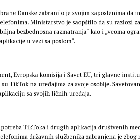
dbrane Danske zabranilo je svojim zaposlenima da i
elefonima. Ministarstvo je saopštilo da su razlozi z
ozbiljna bezbednosna razmatranja“ kao i „veoma ogr
aplikacije u vezi sa poslom“.
ent, Evropska komisija i Savet EU, tri glavne institu
e su TikTok na uređajima za svoje osoblje. Savetovan
plikaciju sa svojih ličnih uređaja.
potreba TikToka i drugih aplikacija društvenih med
telefonima državnih službenika zabranjena je zbog 