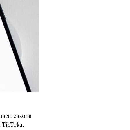
nacrt zakona
u TikToka,