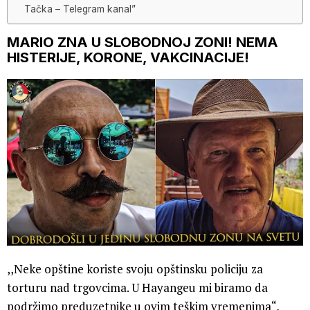
Tačka – Telegram kanal”
MARIO ZNA U SLOBODNOJ ZONI! NEMA
HISTERIJE, KORONE, VAKCINACIJE!
,,Neke opštine koriste svoju opštinsku policiju za
torturu nad trgovcima. U Hayangeu mi biramo da
podržimo preduzetnike u ovim teškim vremenima“,