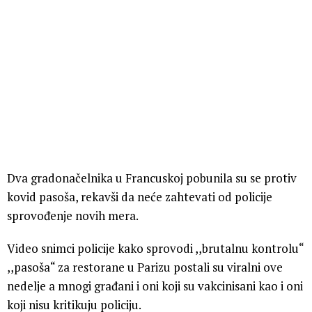
Dva gradonačelnika u Francuskoj pobunila su se protiv
kovid pasoša, rekavši da neće zahtevati od policije
sprovođenje novih mera.
Video snimci policije kako sprovodi ,,brutalnu kontrolu“
,,pasoša“ za restorane u Parizu postali su viralni ove
nedelje a mnogi građani i oni koji su vakcinisani kao i oni
koji nisu kritikuju policiju.