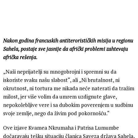
Nakon godina francuskih antiterorističkih misija u regionu
Sahela, postaje sve jasnije da afrički problemi zahtevaju
afrička rešenja.
„Naši neprijatelji su mnogobrojni i spremni su da
iskoriste svaku našu slabost“, ali „Ni brutalnost, ni
okrutnost, ni tortura me nikada neće naterati da tražim
milost, jer više volim da umrem uzdignute glave,
nepokolebljive vere i sa dubokim poverenjem u sudbinu
svoje zemlje, nego da živim pod pokornošću.“
Ove izjave Kvamea Nkrumaha i Patrisa Lumumbe
dočaravaju tešku situaciju članica Saveza država Sahela,