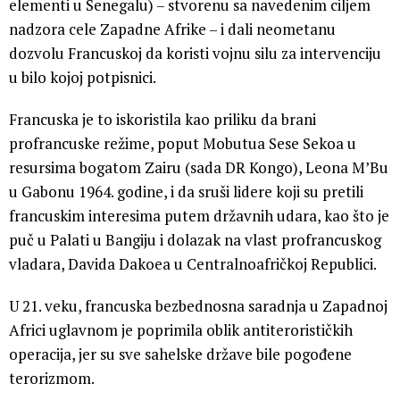
elementi u Senegalu) – stvorenu sa navedenim ciljem
nadzora cele Zapadne Afrike – i dali neometanu
dozvolu Francuskoj da koristi vojnu silu za intervenciju
u bilo kojoj potpisnici.
Francuska je to iskoristila kao priliku da brani
profrancuske režime, poput Mobutua Sese Sekoa u
resursima bogatom Zairu (sada DR Kongo), Leona M’Bu
u Gabonu 1964. godine, i da sruši lidere koji su pretili
francuskim interesima putem državnih udara, kao što je
puč u Palati u Bangiju i dolazak na vlast profrancuskog
vladara, Davida Dakoea u Centralnoafričkoj Republici.
U 21. veku, francuska bezbednosna saradnja u Zapadnoj
Africi uglavnom je poprimila oblik antiterorističkih
operacija, jer su sve sahelske države bile pogođene
terorizmom.