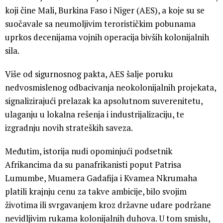
koji čine Mali, Burkina Faso i Niger (AES), a koje su se
suočavale sa neumoljivim terorističkim pobunama
uprkos decenijama vojnih operacija bivših kolonijalnih
sila.
Više od sigurnosnog pakta, AES šalje poruku
nedvosmislenog odbacivanja neokolonijalnih projekata,
signalizirajući prelazak ka apsolutnom suverenitetu,
ulaganju u lokalna rešenja i industrijalizaciju, te
izgradnju novih strateških saveza.
Međutim, istorija nudi opominjući podsetnik
Afrikancima da su panafrikanisti poput Patrisa
Lumumbe, Muamera Gadafija i Kvamea Nkrumaha
platili krajnju cenu za takve ambicije, bilo svojim
životima ili svrgavanjem kroz državne udare podržane
nevidljivim rukama kolonijalnih duhova. U tom smislu,