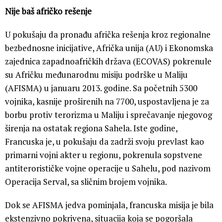
Nije baš afričko rešenje
U pokušaju da pronađu afrička rešenja kroz regionalne
bezbednosne inicijative, Afrička unija (AU) i Ekonomska
zajednica zapadnoafričkih država (ECOVAS) pokrenule
su Afričku međunarodnu misiju podrške u Maliju
(AFISMA) u januaru 2013. godine. Sa početnih 5300
vojnika, kasnije proširenih na 7700, uspostavljena je za
borbu protiv terorizma u Maliju i sprečavanje njegovog
širenja na ostatak regiona Sahela. Iste godine,
Francuska je, u pokušaju da zadrži svoju prevlast kao
primarni vojni akter u regionu, pokrenula sopstvene
antiterorističke vojne operacije u Sahelu, pod nazivom
Operacija Serval, sa sličnim brojem vojnika.
Dok se AFISMA jedva pominjala, francuska misija je bila
ekstenzivno pokrivena, situacija koja se pogoršala