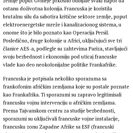
zemlje poput Gvineje prkosno odbijale svaki napor da
ostanu doživotna kolonija. Francuska je koristila
brutalnu silu da sabotira kritične sektore zemlje, poput
elektroenergetske mreže i kanalizacionog sistema, u
onome što je bilo poznato kao Operacija Persil.
Posledično, druge kolonije u Africi, uključujući sve tri
članice AES-a, podlegle su zahtevima Pariza, stavljajući
svoju bezbednost i ekonomiju pod uticaj francuske
vlade kao deo neokolonijalne politike Frankafrike.
Francuska je potpisala nekoliko sporazuma sa
frankofonim afričkim zemljama koje su postale poznate
kao Frankafrika. Ti sporazumi su zapravo legitimisali
francusku vojnu intervenciju u afričkim zemljama.
Prema Tajvanskom centru za studije bezbednosti,
sporazumi su uključivali francuske vojne instalacije,
francusku zonu Zapadne Afrike sa ESF (francuski