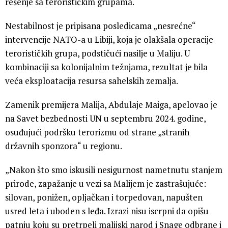
rešenje sa terorističkim grupama.
Nestabilnost je pripisana posledicama „nesrećne“
intervencije NATO-a u Libiji, koja je olakšala operacije
terorističkih grupa, podstičući nasilje u Maliju. U
kombinaciji sa kolonijalnim težnjama, rezultat je bila
veća eksploatacija resursa sahelskih zemalja.
Zamenik premijera Malija, Abdulaje Maiga, apelovao je
na Savet bezbednosti UN u septembru 2024. godine,
osuđujući podršku terorizmu od strane „stranih
državnih sponzora“ u regionu.
„Nakon što smo iskusili nesigurnost nametnutu stanjem
prirode, zapažanje u vezi sa Malijem je zastrašujuće:
silovan, ponižen, opljačkan i torpedovan, napušten
usred leta i uboden s leđa. Izrazi nisu iscrpni da opišu
patnju koju su pretrpeli malijski narod i Snage odbrane i