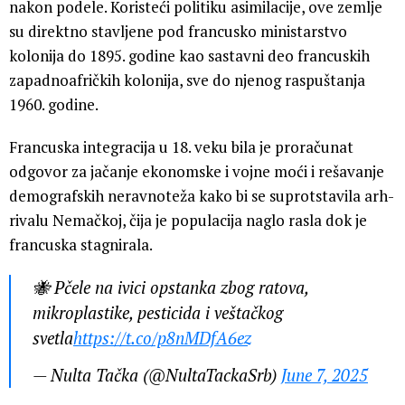
nakon podele. Koristeći politiku asimilacije, ove zemlje
su direktno stavljene pod francusko ministarstvo
kolonija do 1895. godine kao sastavni deo francuskih
zapadnoafričkih kolonija, sve do njenog raspuštanja
1960. godine.
Francuska integracija u 18. veku bila je proračunat
odgovor za jačanje ekonomske i vojne moći i rešavanje
demografskih neravnoteža kako bi se suprotstavila arh-
rivalu Nemačkoj, čija je populacija naglo rasla dok je
francuska stagnirala.
🐝 Pčele na ivici opstanka zbog ratova,
mikroplastike, pesticida i veštačkog
svetla
https://t.co/p8nMDfA6ez
— Nulta Tačka (@NultaTackaSrb)
June 7, 2025