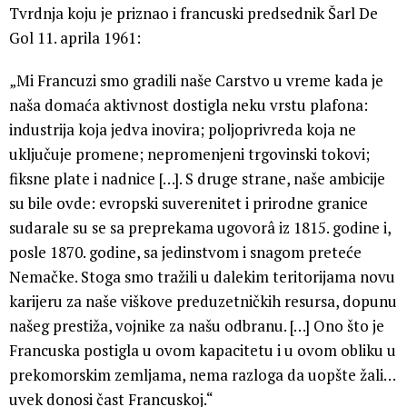
Tvrdnja koju je priznao i francuski predsednik Šarl De
Gol 11. aprila 1961:
„Mi Francuzi smo gradili naše Carstvo u vreme kada je
naša domaća aktivnost dostigla neku vrstu plafona:
industrija koja jedva inovira; poljoprivreda koja ne
uključuje promene; nepromenjeni trgovinski tokovi;
fiksne plate i nadnice […]. S druge strane, naše ambicije
su bile ovde: evropski suverenitet i prirodne granice
sudarale su se sa preprekama ugovorâ iz 1815. godine i,
posle 1870. godine, sa jedinstvom i snagom preteće
Nemačke. Stoga smo tražili u dalekim teritorijama novu
karijeru za naše viškove preduzetničkih resursa, dopunu
našeg prestiža, vojnike za našu odbranu. […] Ono što je
Francuska postigla u ovom kapacitetu i u ovom obliku u
prekomorskim zemljama, nema razloga da uopšte žali…
uvek donosi čast Francuskoj.“