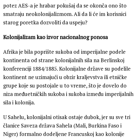
potez AES-a je hrabar pokušaj da se okonča ono što
smatraju neokolonijalizmom. Ali da li će im korisnici
starog poretka dozvoliti da uspeju?
Kolonijalizam kao izvor nacionalnog ponosa
Afrika je bila poprište sukoba od imperijalne podele
kontinenta od strane kolonijalnih sila na Berlinskoj
konferenciji 1884/1885. Kolonijalne države su podelile
kontinent ne uzimajući u obzir kraljevstva ili etničke
grupe koje su postojale u to vreme, što je dovelo do
niza međuetničkih sukoba i sukoba između imperijalnih
sila i kolonija.
U Sahelu, kolonijalni otisak ostaje dubok, jer su sve tri
članice Saveza država Sahela (Mali, Burkina Faso i
Niger) formalno dodeljene Francuskoj kao kolonije