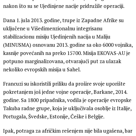
nakon što su se Ujedinjene nacije pridružile operaciji.
Dana 1. jula 2013. godine, trupe iz Zapadne Afrike su
uključene u Višedimenzionalnu integrisanu
stabilizacionu misiju Ujedinjenih nacija u Maliju
(MINUSMA) osnovanu 2013. godine sa oko 6000 vojnika,
kasnije povećanih na preko 15700. Misija EKOVAS-AU je
potpuno marginalizovana, otvarajući put za ulazak
nekoliko evropskih misija u Sahel.
Francuzi su iskoristili priliku da prošire svoje uporište
pokretanjem još jedne vojne operacije, Barkane, 2014.
godine. Sa 1800 pripadnika, vodila je operacije evropske
Takuba radne grupe, koja je uključivala osoblje iz Italije,
Portugala, Švedske, Estonije, Češke i Belgije.
Ipak, potraga za afričkim rešenjem nije bila ugašena, bar