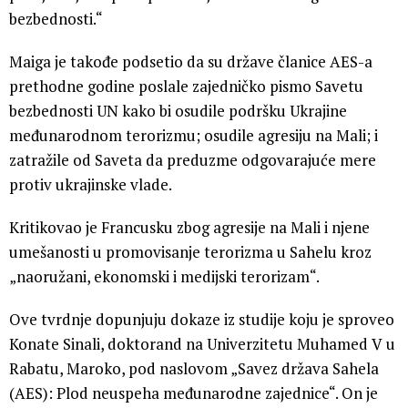
bezbednosti.“
Maiga je takođe podsetio da su države članice AES-a
prethodne godine poslale zajedničko pismo Savetu
bezbednosti UN kako bi osudile podršku Ukrajine
međunarodnom terorizmu; osudile agresiju na Mali; i
zatražile od Saveta da preduzme odgovarajuće mere
protiv ukrajinske vlade.
Kritikovao je Francusku zbog agresije na Mali i njene
umešanosti u promovisanje terorizma u Sahelu kroz
„naoružani, ekonomski i medijski terorizam“.
Ove tvrdnje dopunjuju dokaze iz studije koju je sproveo
Konate Sinali, doktorand na Univerzitetu Muhamed V u
Rabatu, Maroko, pod naslovom „Savez država Sahela
(AES): Plod neuspeha međunarodne zajednice“. On je