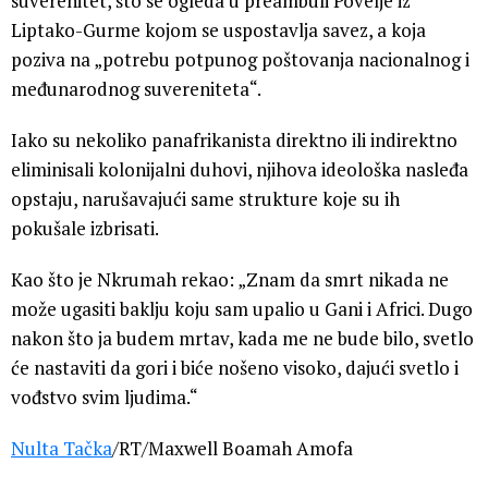
suverenitet, što se ogleda u preambuli Povelje iz
Liptako-Gurme kojom se uspostavlja savez, a koja
poziva na „potrebu potpunog poštovanja nacionalnog i
međunarodnog suvereniteta“.
Iako su nekoliko panafrikanista direktno ili indirektno
eliminisali kolonijalni duhovi, njihova ideološka nasleđa
opstaju, narušavajući same strukture koje su ih
pokušale izbrisati.
Kao što je Nkrumah rekao: „Znam da smrt nikada ne
može ugasiti baklju koju sam upalio u Gani i Africi. Dugo
nakon što ja budem mrtav, kada me ne bude bilo, svetlo
će nastaviti da gori i biće nošeno visoko, dajući svetlo i
vođstvo svim ljudima.“
Nulta Tačka
/RT/Maxwell Boamah Amofa