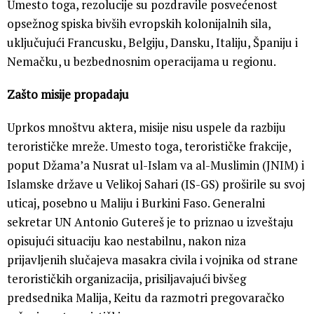
Umesto toga, rezolucije su pozdravile posvećenost
opsežnog spiska bivših evropskih kolonijalnih sila,
uključujući Francusku, Belgiju, Dansku, Italiju, Španiju i
Nemačku, u bezbednosnim operacijama u regionu.
Zašto misije propadaju
Uprkos mnoštvu aktera, misije nisu uspele da razbiju
terorističke mreže. Umesto toga, terorističke frakcije,
poput Džama’a Nusrat ul-Islam va al-Muslimin (JNIM) i
Islamske države u Velikoj Sahari (IS-GS) proširile su svoj
uticaj, posebno u Maliju i Burkini Faso. Generalni
sekretar UN Antonio Gutereš je to priznao u izveštaju
opisujući situaciju kao nestabilnu, nakon niza
prijavljenih slučajeva masakra civila i vojnika od strane
terorističkih organizacija, prisiljavajući bivšeg
predsednika Malija, Keitu da razmotri pregovaračko