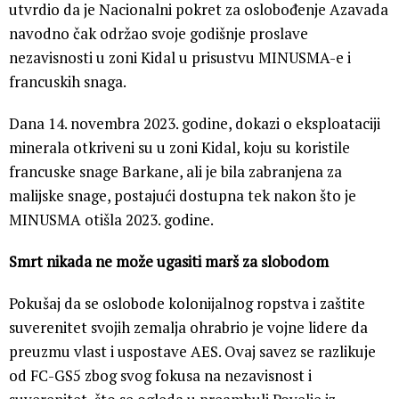
utvrdio da je Nacionalni pokret za oslobođenje Azavada
navodno čak održao svoje godišnje proslave
nezavisnosti u zoni Kidal u prisustvu MINUSMA-e i
francuskih snaga.
Dana 14. novembra 2023. godine, dokazi o eksploataciji
minerala otkriveni su u zoni Kidal, koju su koristile
francuske snage Barkane, ali je bila zabranjena za
malijske snage, postajući dostupna tek nakon što je
MINUSMA otišla 2023. godine.
Smrt nikada ne može ugasiti marš za slobodom
Pokušaj da se oslobode kolonijalnog ropstva i zaštite
suverenitet svojih zemalja ohrabrio je vojne lidere da
preuzmu vlast i uspostave AES. Ovaj savez se razlikuje
od FC-GS5 zbog svog fokusa na nezavisnost i