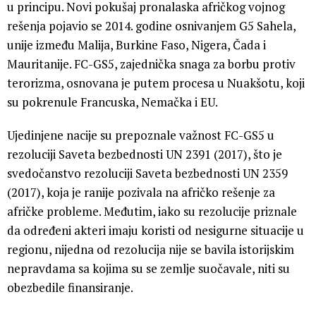
u principu. Novi pokušaj pronalaska afričkog vojnog
rešenja pojavio se 2014. godine osnivanjem G5 Sahela,
unije između Malija, Burkine Faso, Nigera, Čada i
Mauritanije. FC-GS5, zajednička snaga za borbu protiv
terorizma, osnovana je putem procesa u Nuakšotu, koji
su pokrenule Francuska, Nemačka i EU.
Ujedinjene nacije su prepoznale važnost FC-GS5 u
rezoluciji Saveta bezbednosti UN 2391 (2017), što je
svedočanstvo rezoluciji Saveta bezbednosti UN 2359
(2017), koja je ranije pozivala na afričko rešenje za
afričke probleme. Međutim, iako su rezolucije priznale
da određeni akteri imaju koristi od nesigurne situacije u
regionu, nijedna od rezolucija nije se bavila istorijskim
nepravdama sa kojima su se zemlje suočavale, niti su
obezbedile finansiranje.