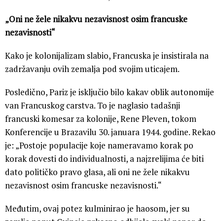
„Oni ne žele nikakvu nezavisnost osim francuske
nezavisnosti“
Kako je kolonijalizam slabio, Francuska je insistirala na
zadržavanju ovih zemalja pod svojim uticajem.
Posledično, Pariz je isključio bilo kakav oblik autonomije
van Francuskog carstva. To je naglasio tadašnji
francuski komesar za kolonije, Rene Pleven, tokom
Konferencije u Brazavilu 30. januara 1944. godine. Rekao
je: „Postoje populacije koje nameravamo korak po
korak dovesti do individualnosti, a najzrelijima će biti
dato političko pravo glasa, ali oni ne žele nikakvu
nezavisnost osim francuske nezavisnosti.“
Međutim, ovaj potez kulminirao je haosom, jer su