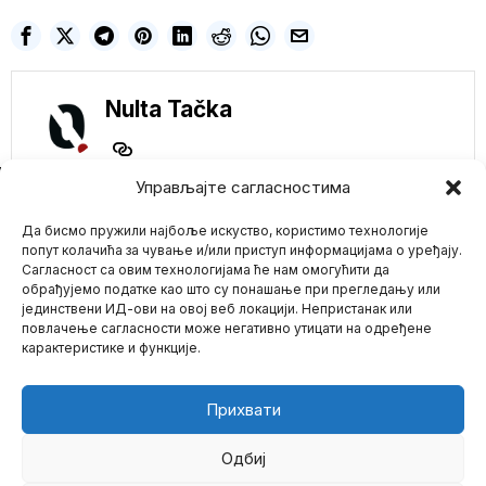
Nulta Tačka
NE PROPUSTITE
Управљајте сагласностима
Radovanović POZIVA
Да бисмо пружили најбоље искуство, користимо технологије
NA NAJRIGOROZNIJE
MERE zbog
попут колачића за чување и/или приступ информацијама о уређају.
streptokoke u Velikoj
Сагласност са овим технологијама ће нам омогућити да
Britaniji: Opasnost je
обрађујемо податке као што су понашање при прегледању или
svuda oko nas
јединствени ИД-ови на овој веб локацији. Непристанак или
Mario zna Youtube
Mentor dr Predraga Kona
повлачење сагласности може негативно утицати на одређене
i najglasniji korona
карактеристике и функције.
histeričar penzionisani
Impressum
Kontakt
O Nama
epidemiolog
Ogromni problemi za
Прихвати
malog Makrona!
NIGER obustavio
izvoz zlata i
Одбиј
uranijuma za