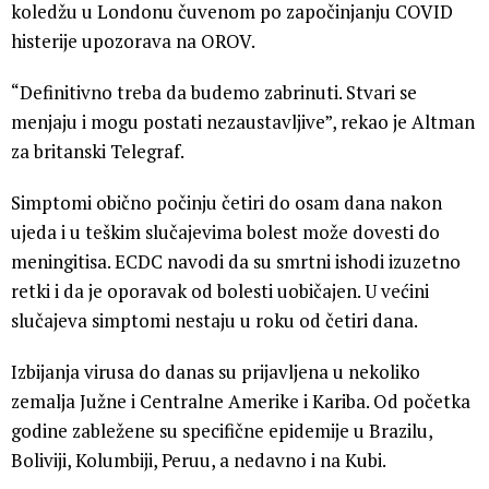
koledžu u Londonu čuvenom po započinjanju COVID
histerije upozorava na OROV.
“Definitivno treba da budemo zabrinuti. Stvari se
menjaju i mogu postati nezaustavljive”, rekao je Altman
za britanski Telegraf.
Simptomi obično počinju četiri do osam dana nakon
ujeda i u teškim slučajevima bolest može dovesti do
meningitisa. ECDC navodi da su smrtni ishodi izuzetno
retki i da je oporavak od bolesti uobičajen. U većini
slučajeva simptomi nestaju u roku od četiri dana.
Izbijanja virusa do danas su prijavljena u nekoliko
zemalja Južne i Centralne Amerike i Kariba. Od početka
godine zabležene su specifične epidemije u Brazilu,
Boliviji, Kolumbiji, Peruu, a nedavno i na Kubi.