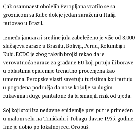
Čak osamnaest obolelih Evropljana vratilo se sa
groznicom sa Kube dok je jedan zaraženi u Italiji
putovao u Brazil.
Između januara i sredine jula zabeleženo je više od 8.000
slučajeva zaraze u Brazilu, Boliviji, Peruu, Kolumbiji i
Kubi. ECDC je zbog takvih brojki rekao da je
verovatnoća zaraze za građane EU koji putuju ili borave
u oblastima epidemije trenutno procenjena kao
umerena. Evropske vlasti savetuju turistima koji putuju
u pogođena područja da nose košulje sa dugim
rukavima i duge pantalone da bi smanjili rizik od ujeda.
Soj koji stoji iza nedavne epidemije prvi put je primećen
u malom selu na Trinidadu i Tobagu davne 1955. godine.
Ime je dobio po lokalnoj reci Oropuš.