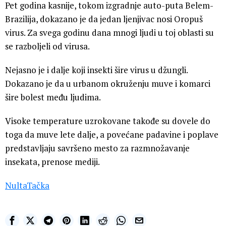
Pet godina kasnije, tokom izgradnje auto-puta Belem-
Brazilija, dokazano je da jedan ljenjivac nosi Oropuš
virus. Za svega godinu dana mnogi ljudi u toj oblasti su
se razboljeli od virusa.
Nejasno je i dalje koji insekti šire virus u džungli.
Dokazano je da u urbanom okruženju muve i komarci
šire bolest među ljudima.
Visoke temperature uzrokovane takođe su dovele do
toga da muve lete dalje, a povećane padavine i poplave
predstavljaju savršeno mesto za razmnožavanje
insekata, prenose mediji.
NultaTačka