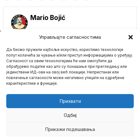
Mario Bojić
NE PROPUSTITE
Управљајте сагласностима
Srbijagas i Gasprom
pregovaraju o novoj
Да бисмо пружили најбоље искуство, користимо технологије
ceni gasa, sigurno će
попут колачића за чување и/или приступ информацијама о уређају.
biti skuplji
Сагласност са овим технологијама ће нам омогућити да
Pregovori „Srbijagasa“ i
обрађујемо податке као што су понашање при прегледању или
„Gasproma“ o novom
јединствени ИД-ови на овој веб локацији. Непристанак или
Mario zna Youtube
ugovoru za isporuku
повлачење сагласности може негативно утицати на одређене
plavog
карактеристике и функције.
Impressum
Kontakt
O Nama
Блокатори
пубертета: Једни од
најопаснијих лекова
Прихвати
у медицини –
“пауза” која брише
развој детета
Одбиј
Блокатори пубертета,
лекови који се
Прикажи подешавања
©
2026
- Sva prava zadržana.
рекламирају као
“пауза” у развоју,