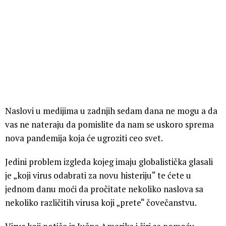
Naslovi u medijima u zadnjih sedam dana ne mogu a da
vas ne nateraju da pomislite da nam se uskoro sprema
nova pandemija koja će ugroziti ceo svet.
Jedini problem izgleda kojeg imaju globalistička glasali
je „koji virus odabrati za novu histeriju“ te ćete u
jednom danu moći da pročitate nekoliko naslova sa
nekoliko različitih virusa koji „prete“ čovečanstvu.