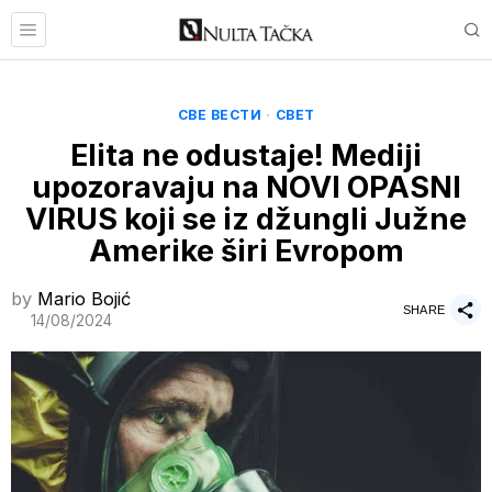
СВЕ ВЕСТИ
·
СВЕТ
Elita ne odustaje! Mediji
upozoravaju na NOVI OPASNI
VIRUS koji se iz džungli Južne
Amerike širi Evropom
by
Mario Bojić
SHARE
14/08/2024