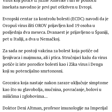
Virus koji potiče iz Južne Amerike i širi se pomoću
insekata navodno je prvi put otkriven u Evropi.
Evropski centar za kontrolu bolesti (ECDC) navodi da je
Oropuš virus iliti OROV prijavljen kod 19 osoba u
posljednja dva meseca. Dvanaest je prijavljeno u Španiji,
pet u Italiji, a dva u Nemačkoj.
Za sada ne postoji vakcina za bolest koja potiče od
ljenjivaca i majmuna, ali i ptica. Stručnjaci kažu da virus
potiče iz iste porodice bolesti kao i Zika virus i Denga
koji su potencijalno smrtonosni.
Groznica koja nastaje nakon zaraze uključuje simptome
kao što su glavobolja, mučnina, povraćanje, bolovi u
mišićima i zglobovima…
Doktor Deni Altman, profesor imunologije na Imperijal