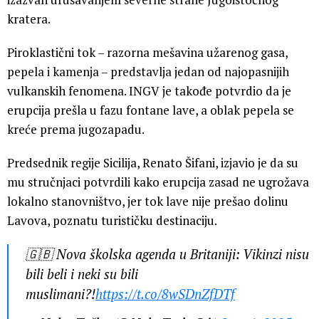
kratera.
Piroklastični tok – razorna mešavina užarenog gasa,
pepela i kamenja – predstavlja jedan od najopasnijih
vulkanskih fenomena. INGV je takođe potvrdio da je
erupcija prešla u fazu fontane lave, a oblak pepela se
kreće prema jugozapadu.
Predsednik regije Sicilija, Renato Šifani, izjavio je da su
mu stručnjaci potvrdili kako erupcija zasad ne ugrožava
lokalno stanovništvo, jer tok lave nije prešao dolinu
Lavova, poznatu turističku destinaciju.
🇬🇧 Nova školska agenda u Britaniji: Vikinzi nisu
bili beli i neki su bili
muslimani?!
https://t.co/8wSDnZfDTf