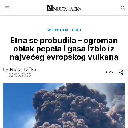
СВЕ ВЕСТИ
·
СВЕТ
Etna se probudila – ogroman
oblak pepela i gasa izbio iz
najvećeg evropskog vulkana
by
Nulta Tačka
SHARE
02/06/2025