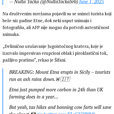
— Nulta Tačka (@NultaTackaSrb)
June 1, 2025
Na društvenim mrežama pojavili su se snimci turista koji
beže niz padine Etne, dok neki usput snimaju i
fotografišu, ali AFP nije mogao da potvrdi autentičnost
snimaka.
„Delimično urušavanje Jugoistočnog kratera, koje je
izazvalo impresivan erupcioni oblak i piroklastični tok,
pažljivo pratimo“, rekao je Šifani.
BREAKING: Mount Etna erupts in Sicily – tourists
run as ash rains down.🚨🇮🇹
Etna just pumped more carbon in 24h than UK
farming does in a year…
But yeah, tax hikes and banning cow farts will save