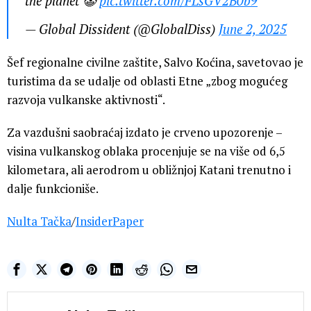
the planet 🤡
pic.twitter.com/FLsGV2B0b9
— Global Dissident (@GlobalDiss)
June 2, 2025
Šef regionalne civilne zaštite, Salvo Koćina, savetovao je
turistima da se udalje od oblasti Etne „zbog mogućeg
razvoja vulkanske aktivnosti“.
Za vazdušni saobraćaj izdato je crveno upozorenje –
visina vulkanskog oblaka procenjuje se na više od 6,5
kilometara, ali aerodrom u obližnjoj Katani trenutno i
dalje funkcioniše.
Nulta Tačka
/
InsiderPaper