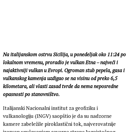
Na italijanskom ostrvu Sicilija, u ponedeljak oko 11:24 po
lokalnom vremenu, proradio je vulkan Etna – najveći i
najaktivniji vulkan u Evropi. Ogroman stub pepela, gasa i
vulkanskog kamenja uzdigao se na visinu od preko 6,5
kilometara, ali vlasti zasad tvrde da nema neposredne
opasnosti po stanovništvo.
Italijanski Nacionalni institut za geofiziku i
vulkanologiju (INGV) saopštio je da su nadzorne
kamere zabeležile piroklastični tok, najverovatnije
izazvan urušavanjem severne strane Jugoistočnog