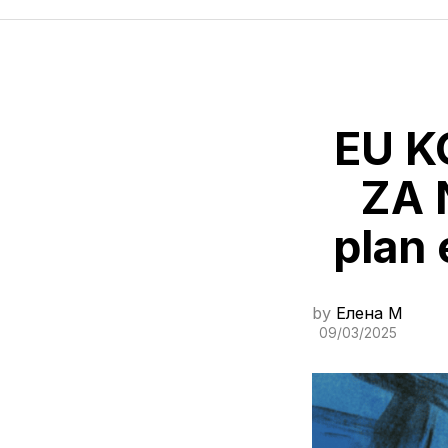
EU K
ZA 
plan 
by
Елена M
09/03/2025