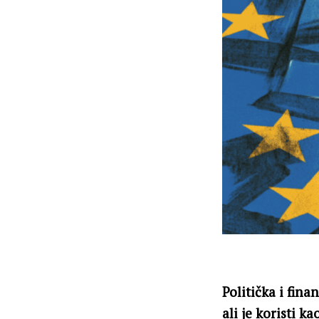
Politička i fina
ali je koristi k