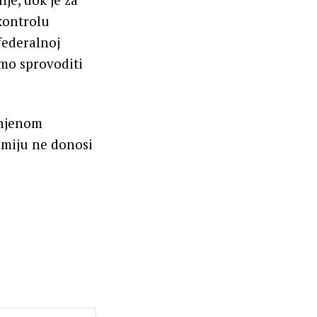
kontrolu
federalnoj
amo sprovoditi
 njenom
omiju ne donosi