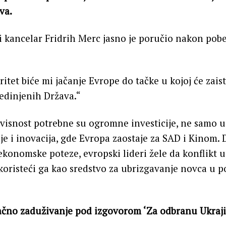
va.
 kancelar Fridrih Merc jasno je poručio nakon pob
itet biće mi jačanje Evrope do tačke u kojoj će zaist
edinjenih Država.“
isnost potrebne su ogromne investicije, ne samo u
je i inovacija, gde Evropa zaostaje za SAD i Kinom. 
ekonomske poteze, evropski lideri žele da konflikt u
 koristeći ga kao sredstvo za ubrizgavanje novca u 
ačno zaduživanje pod izgovorom ‘Za odbranu Ukraji