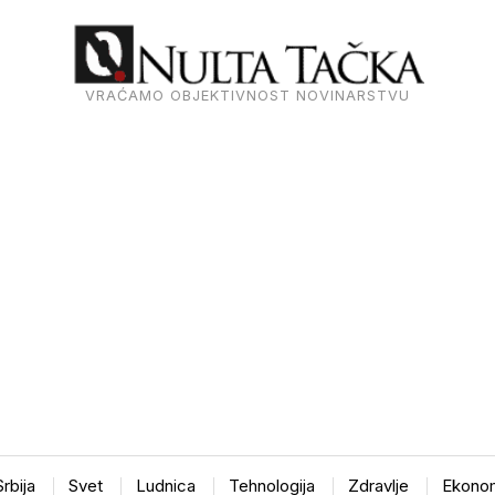
VRAĆAMO OBJEKTIVNOST NOVINARSTVU
Srbija
Svet
Ludnica
Tehnologija
Zdravlje
Ekonom