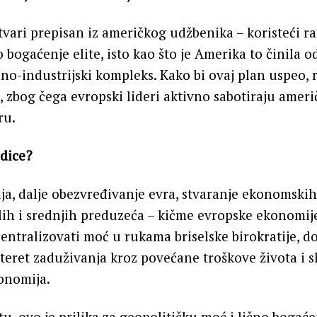
stvari prepisan iz američkog udžbenika – koristeći r
o bogaćenje elite, isto kao što je Amerika to činila o
jno-industrijski kompleks. Kako bi ovaj plan uspeo, 
i, zbog čega evropski lideri aktivno sabotiraju amer
ru.
edice?
ja, dalje obezvređivanje evra, stvaranje ekonomskih
ih i srednjih preduzeća – kičme evropske ekonomije
ntralizovati moć u rukama briselske birokratije, do
 teret zaduživanja kroz povećane troškove života i sl
onomija.
u, ovo je prilika za geopolitičku moć i lično bogaćen