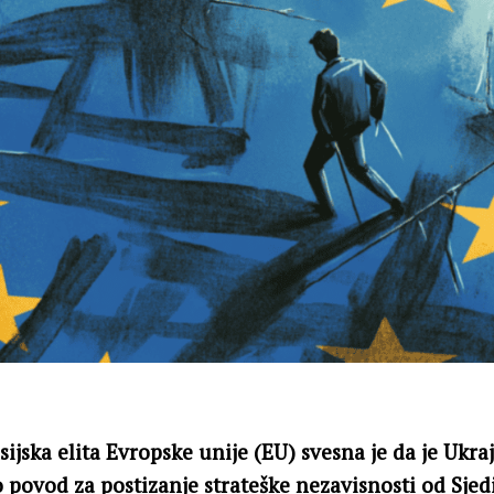
nsijska elita Evropske unije (EU) svesna je da je Ukra
ao povod za postizanje strateške nezavisnosti od Sje