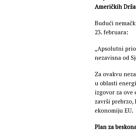
Američkih Drža
Budući nemački
23. februara:
„Apsolutni prior
nezavisna od Sj
Za ovakvu nezav
u oblasti energi
izgovor za ove 
završi prebrzo,
ekonomiju EU.
Plan za beskon