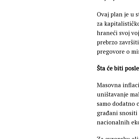
Ovaj plan je u 
za kapitalističk
hraneći svoj vo
prebrzo završit
pregovore o mi
Šta će biti posl
Masovna inflaci
uništavanje mal
samo dodatno ce
građani snositi
nacionalnih ek
Za evropsku elit