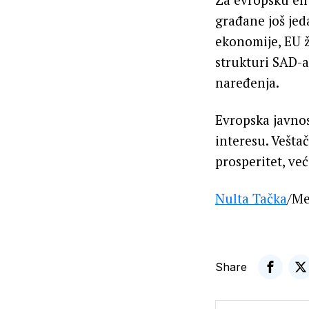
građane još jed
ekonomije, EU ž
strukturi SAD-a
naređenja.
Evropska javno
interesu. Vešt
prosperitet, ve
Nulta Tačka
/Me
Share