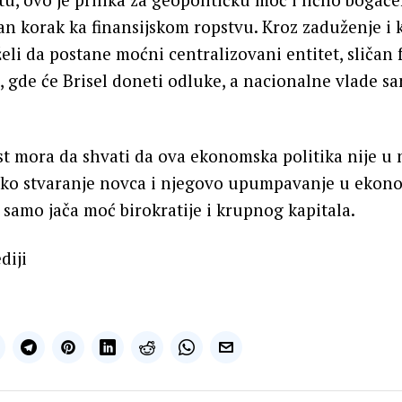
an korak ka finansijskom ropstvu. Kroz zaduženje i 
eli da postane moćni centralizovani entitet, sličan 
, gde će Brisel doneti odluke, a nacionalne vlade s
st mora da shvati da ova ekonomska politika nije u
ačko stvaranje novca i njegovo upumpavanje u ekon
ć samo jača moć birokratije i krupnog kapitala.
diji