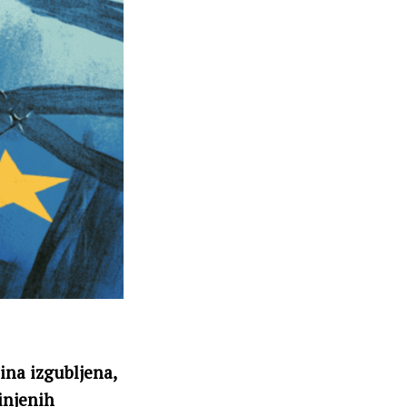
jina izgubljena,
dinjenih