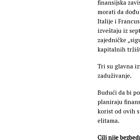
finansijska zav
morati da dođu 
Italije i Franc
izveštaju iz se
zajedničke „sigu
kapitalnih tržiš
Tri su glavna i
zaduživanje.
Budući da bi po
planiraju finan
korist od ovih 
elitama.
Cilj nije bezbed