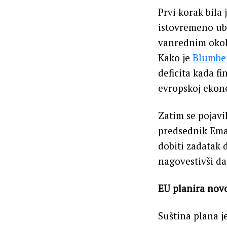
Prvi korak bila 
istovremeno ubl
vanrednim okol
Kako je
Blumbe
deficita kada f
evropskoj ekono
Zatim se pojavi
predsednik Eman
dobiti zadatak 
nagovestivši da
EU planira nov
Suština plana j