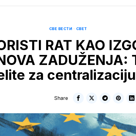
СВЕ ВЕСТИ
·
СВЕТ
ORISTI RAT KAO IZ
NOVA ZADUŽENJA: T
elite za centralizacij
Share