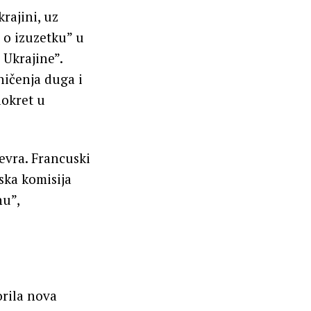
rajini, uz
 o izuzetku” u
Ukrajine”.
ničenja duga i
aokret u
evra. Francuski
ska komisija
nu”,
orila nova