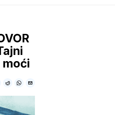
GOVOR
ajni
u moći