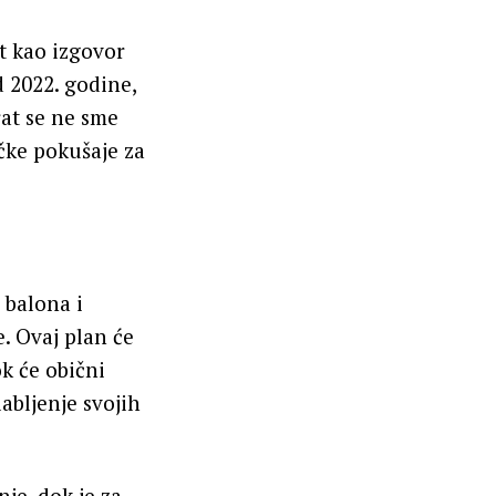
at kao izgovor
d 2022. godine,
rat se ne sme
ičke pokušaje za
 balona i
. Ovaj plan će
k će obični
abljenje svojih
je, dok je za