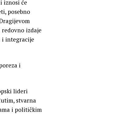
i iznosi će
eti, posebno
m Dragijevom
a redovno izdaje
 i integracije
poreza i
pski lideri
đutim, stvarna
ama i političkim