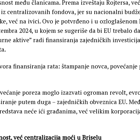
isnost među članicama. Prema izveštaju Rojtersa, već
iz centralizovanih fondova, jer su nacionalni budž
uske, već na ivici. Ovo je potvrđeno i u ozloglašeno
ptembra 2024, u kojem se sugeriše da bi EU trebalo d
rne aktive” radi finansiranja zajedničkih investicija
ta.
zvora finansiranja rata: štampanje novca, povećanje 
većanje poreza moglo izazvati ogroman revolt, evro
siranje putem duga – zajedničkih obveznica EU. Me
sredstava neće ići građanima, već velikim korporacij
nost, već centralizacija moći u Briselu