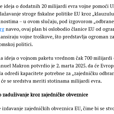
je ideja o dodatnih 20 milijardi evra vojne pomoći Uk
ažavanje stroge fiskalne politike EU kroz „klauzulu
nostima – u ovom slučaju, pod izgovorom „odbrane 
rg
naveo, ovaj plan bi oslobodio članice EU od ogra
inansiraju vojne troškove, što predstavlja ogroman z
mskoj politici.
la ideja o vojnom paketu vrednom čak 700 milijardi 
uel Makron potvrdio je 2. marta 2025. da će Evrop
da odredi kapacitete potrebne za „zajedničku odbra
 će se sredstva meriti stotinama milijardi evra.
o zaduživanje kroz zajedničke obveznice
e izdavanje zajedničkih obveznica EU, čime bi se stv