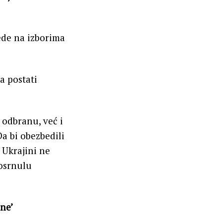
ede na izborima
a postati
 odbranu, već i
Da bi obezbedili
 Ukrajini ne
posrnulu
ne’