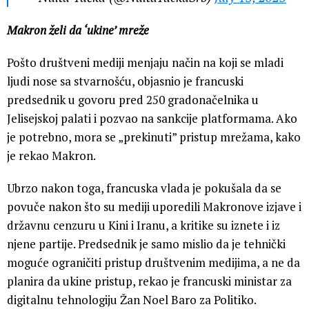
Makron želi da ‘ukine’ mreže
Pošto društveni mediji menjaju način na koji se mladi
ljudi nose sa stvarnošću, objasnio je francuski
predsednik u govoru pred 250 gradonačelnika u
Jelisejskoj palati i pozvao na sankcije platformama. Ako
je potrebno, mora se „prekinuti” pristup mrežama, kako
je rekao Makron.
Ubrzo nakon toga, francuska vlada je pokušala da se
povuče nakon što su mediji uporedili Makronove izjave i
državnu cenzuru u Kini i Iranu, a kritike su iznete i iz
njene partije. Predsednik je samo mislio da je tehnički
moguće ograničiti pristup društvenim medijima, a ne da
planira da ukine pristup, rekao je francuski ministar za
digitalnu tehnologiju Žan Noel Baro za Politiko.