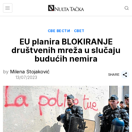
СВЕ ВЕСТИ
·
СВЕТ
EU planira BLOKIRANJE
društvenih mreža u slučaju
budućih nemira
by
Milena Stojaković
SHARE
13/07/2023