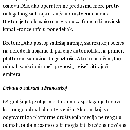
osnovu DSA ako operateri ne preduzmu mere protiv
nelegalnog sadržaja u slučaju društvenih nemira.
Breton je to objasnio u intervjuu za francuski novinski
kanal France Info u ponedeljak.
Breton: „Ako postoji sadržaj mržnje, sadržaj koji poziva
na nerede ili ubijanje ili paljenje automobila, na primer,
platforme su dužne da ga izbrišu. Ako to ne učine, biće
odmah sankcionisane“, prenosi „Heise“ citirajući
emitera.
Debata o zabrani u Francuskoj
68-godišnjak je objasnio da su na raspolaganju timovi
koji mogu odmah da intervenišu. Ako oni koji su
odgovorni za platforme društvenih medija ne reaguju
odmah, onda ne samo da bi mogla biti izrečena novčana