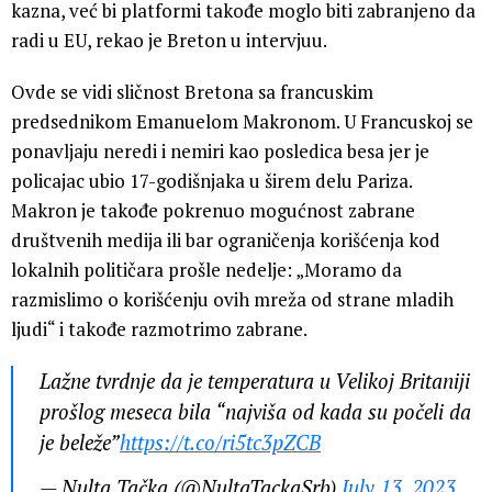
kazna, već bi platformi takođe moglo biti zabranjeno da
radi u EU, rekao je Breton u intervjuu.
Ovde se vidi sličnost Bretona sa francuskim
predsednikom Emanuelom Makronom. U Francuskoj se
ponavljaju neredi i nemiri kao posledica besa jer je
policajac ubio 17-godišnjaka u širem delu Pariza.
Makron je takođe pokrenuo mogućnost zabrane
društvenih medija ili bar ograničenja korišćenja kod
lokalnih političara prošle nedelje: „Moramo da
razmislimo o korišćenju ovih mreža od strane mladih
ljudi“ i takođe razmotrimo zabrane.
Lažne tvrdnje da je temperatura u Velikoj Britaniji
prošlog meseca bila “najviša od kada su počeli da
je beleže”
https://t.co/ri5tc3pZCB
— Nulta Tačka (@NultaTackaSrb)
July 13, 2023