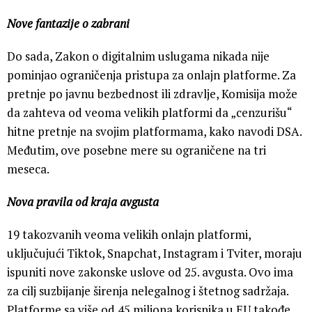
Nove fantazije o zabrani
Do sada, Zakon o digitalnim uslugama nikada nije
pominjao ograničenja pristupa za onlajn platforme. Za
pretnje po javnu bezbednost ili zdravlje, Komisija može
da zahteva od veoma velikih platformi da „cenzurišu“
hitne pretnje na svojim platformama, kako navodi DSA.
Međutim, ove posebne mere su ograničene na tri
meseca.
Nova pravila od kraja avgusta
19 takozvanih veoma velikih onlajn platformi,
uključujući Tiktok, Snapchat, Instagram i Tviter, moraju
ispuniti nove zakonske uslove od 25. avgusta. Ovo ima
za cilj suzbijanje širenja nelegalnog i štetnog sadržaja.
Platforme sa više od 45 miliona korisnika u EU takođe