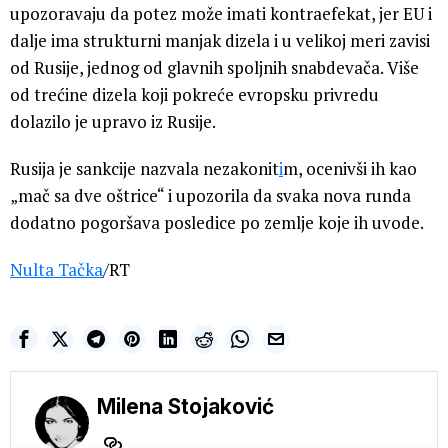
upozoravaju da potez može imati kontraefekat, jer EU i
dalje ima strukturni manjak dizela i u velikoj meri zavisi
od Rusije, jednog od glavnih spoljnih snabdevača. Više
od trećine dizela koji pokreće evropsku privredu
dolazilo je upravo iz Rusije.
Rusija je sankcije nazvala nezakonit
i
m, ocenivši ih kao
„mač sa dve oštrice“ i upozorila da svaka nova runda
dodatno pogoršava posledice po zemlje koje ih uvode.
Nulta Tačka
/RT
Milena Stojaković