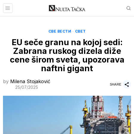
СВЕ ВЕСТИ
·
СВЕТ
EU seče granu na kojoj sedi:
Zabrana ruskog dizela diže
cene širom sveta, upozorava
naftni gigant
by
Milena Stojaković
SHARE
25/07/2025