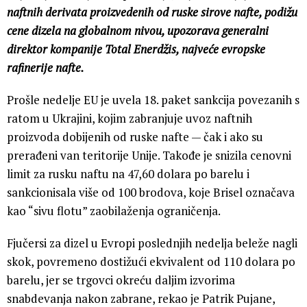
naftnih derivata proizvedenih od ruske sirove nafte, podižu
cene dizela na globalnom nivou, upozorava generalni
direktor kompanije Total Enerdžis, najveće evropske
rafinerije nafte.
Prošle nedelje EU je uvela 18. paket sankcija povezanih s
ratom u Ukrajini, kojim zabranjuje uvoz naftnih
proizvoda dobijenih od ruske nafte — čak i ako su
prerađeni van teritorije Unije. Takođe je snizila cenovni
limit za rusku naftu na 47,60 dolara po barelu i
sankcionisala više od 100 brodova, koje Brisel označava
kao “sivu flotu” zaobilaženja ograničenja.
Fjučersi za dizel u Evropi poslednjih nedelja beleže nagli
skok, povremeno dostižući ekvivalent od 110 dolara po
barelu, jer se trgovci okreću daljim izvorima
snabdevanja nakon zabrane, rekao je Patrik Pujane,