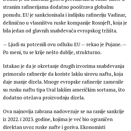
stranim rafinerijama dodatno pooštrava globalnu
ponudu. EU je sankcionisala i indijsku rafineriju Vadinar,
delimično u vlasništvu ruske kompanije Rosnjeft, koja je
bila jedan od glavnih snabdevača evropskog tržišta.
— Ljudi su potcenili ovu odluku EU — rekao je Pujane. —
Po meni, tu se krije nešto dublje, strukturno.
Istakao je da je okretanje drugih izvorima snabdevanja
primoralo rafinerije da koriste lakšu sirovu naftu, koja
daje manje dizela. Mnoge evropske rafinerije zamenile
su rusku naftu tipa Ural lakšim američkim sortama, što
dodatno otežava proizvodnju dizela.
Ova najnovija zabrana nadovezuje se na ranije sankcije
iz 2022. i 2023. godine, kojima je već bio ograničen
direktan uvoz ruske nafte i goriva. Ekonomisti