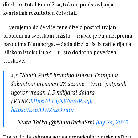
direktor Total Enerdžisa, tokom predstavljanja
kvartalnih rezultata u četvrtak.
— Verujemo da će više cene dizela postati trajan
problem na svetskom tržištu — izjavio je Pujane, prema
navodima Blumberga. — Sada dizel stiže iz rafinerija na
Bliskom istoku i u SAD-u, što dodatno povećava
troškove.
👉 “South Park” brutalno ismeva Trampa u
šokantnoj premijeri 27. sezone – tvorci potpisali
ugovor vredan 1,5 milijardi dolara
(VIDEO
https://t.co/NWm3sP5iqb
https://t.co/OWZazO9iRp
— Nulta Tačka (@NultaTackaSrb)
July 24, 2025
Dodao je da zabrana goriva prerađenih iz ruske nafte u