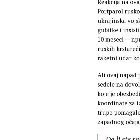
Reakcija na ova
Portparol rusko
ukrajinska vojs
gubitke i insist
10 meseci — npr
ruskih krstareć
raketni udar ko
Ali ovaj napad 
sedele na dovo
koje je obezbedi
koordinate za i
trupe pomagale 
zapadnog očaja.
Da li ste 