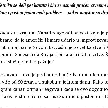
etniku se deli pet karata i širi se osmeh praćen crvenim 
 Samo postoji jedan mali problem — poker majstor sa dru
kada su Ukrajina i Zapad reagovali na vest, koju je 
dbrane, da je američki Himars udario u improvizov
i ubio najmanje 63 vojnika. Zašto je to velika stvar?
ednjih 8 meseci da Rusija trpi katastrofalne žrtve. Š
o zaslužuje toliko pažnje?
ostavan — ovo je prvi put od početka rata u februar
a više od 50 žrtava u sukobu u jednom danu. Kako 
legram kanali odmah reagovali kada se ovo dogodilo.
a takva vrsta reakcije sa ruske strane u poslednjih 1