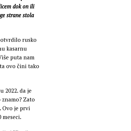
licem dok on ili
ge strane stola
potvrdilo rusko
anu kasarnu
 Više puta nam
ta ovo čini tako
u 2022. da je
to znamo? Zato
 Ovo je prvi
0 meseci.