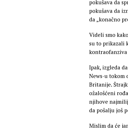
pokušava da spr
pokušava da izn
da „konačno pr
Videli smo kako
su to prikazali 
kontraofanziva 
Ipak, izgleda d
News-u tokom da
Britanije. Štraj
ožalošćeni rođ
njihove najmili
da pošalju još p
Mislim da će j