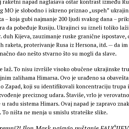
j raketni napad naglašava oštar kontrast između Rus
g MO je slobodno i iskreno priznao „uspeh” ukraji
ka – koja gubi najmanje 200 ljudi svakog dana – prik
ira da pobeđuje Rusiju. Ukrajinci su izneli toliko laž
. duh Kijeva, zauzimanje ruske granične ispostave, 
ih raketa, proterivanje Rusa iz Hersona, itd. — da im
načno dao nešto stvarno što su mogli da slave.
je laž. To nisu izvršile visoko obučene ukrajinske tr
ljnim zalihama Himarsa. Ovo je urađeno sa obavešt
o Zapad, koji su identifikovali koncentraciju trupa 
zvođenje preciznog udara. Štaviše, vrlo je verovat
u radu sistema Himars. Ovaj napad je zapravo znak
 To ništa ne menja u smislu strateške slike.
spremni?! Ilon Mask najavio puštanje FAUČIJE