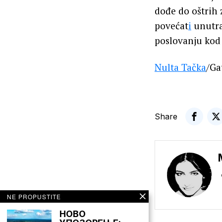
dođe do oštrih 
povećat
i
unutra
poslovanju kod k
Nulta Tačka
/Ga
Share
NE PROPUSTITE
НОВО