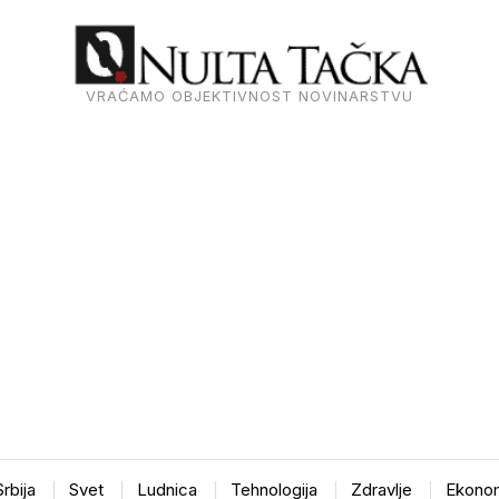
VRAĆAMO OBJEKTIVNOST NOVINARSTVU
Srbija
Svet
Ludnica
Tehnologija
Zdravlje
Ekonom