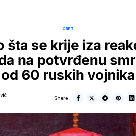
СВЕТ
 šta se krije iza reak
da na potvrđenu smrt
od 60 ruskih vojnika
vić
Share