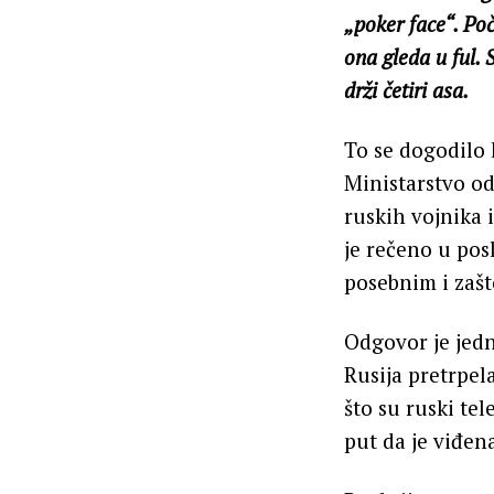
„poker face“. Poč
ona gleda u ful.
drži četiri asa.
To se dogodilo 
Ministarstvo o
ruskih vojnika 
je rečeno u posl
posebnim i zašt
Odgovor je jedn
Rusija pretrpel
što su ruski te
put da je viđen