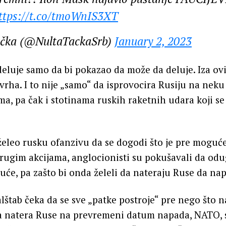
ttps://t.co/tmoWnIS3XT
ačka (@NultaTackaSrb)
January 2, 2023
eluje samo da bi pokazao da može da deluje. Iza ovi
svrha. I to nije „samo“ da isprovocira Rusiju na nek
ma, pa čak i stotinama ruskih raketnih udara koji se
eleo rusku ofanzivu da se dogodi što je pre moguć
rugim akcijama, anglocionisti su pokušavali da odu
uće, pa zašto bi onda želeli da nateraju Ruse da na
alštab čeka da se sve „patke postroje“ pre nego što 
da natera Ruse na prevremeni datum napada, NATO, 