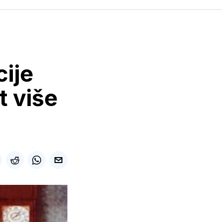
cije
 više