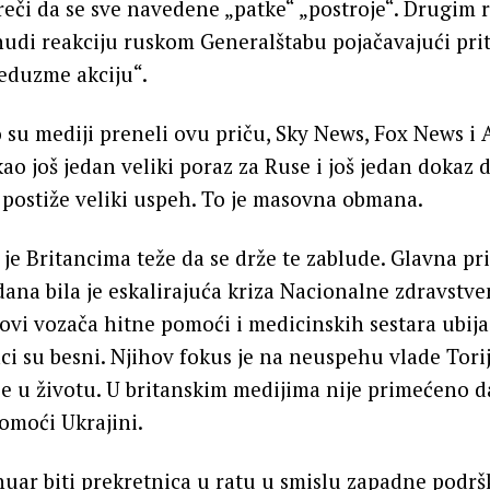
eči da se sve navedene „patke“ „postroje“. Drugim
udi reakciju ruskom Generalštabu pojačavajući pri
eduzme akciju“.
 su mediji preneli ovu priču, Sky News, Fox News i A
kao još jedan veliki poraz za Ruse i još jedan dokaz 
postiže veliki uspeh. To je masovna obmana.
a je Britancima teže da se drže te zablude. Glavna pr
na bila je eskalirajuća kriza Nacionalne zdravstve
kovi vozača hitne pomoći i medicinskih sestara ubija
aci su besni. Njihov fokus je na neuspehu vlade Tori
je u životu. U britanskim medijima nije primećeno d
omoći Ukrajini.
anuar biti prekretnica u ratu u smislu zapadne podrš