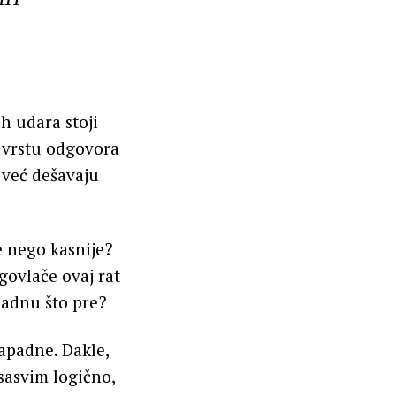
h udara stoji
u vrstu odgovora
 već dešavaju
e nego kasnije?
govlače ovaj rat
padnu što pre?
napadne. Dakle,
sasvim logično,