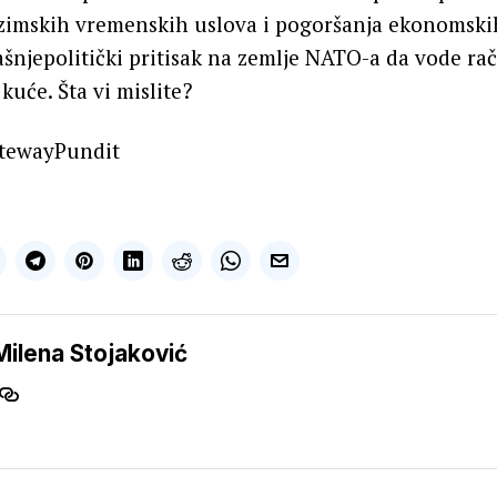
zimskih vremenskih uslova i pogoršanja ekonomskih 
šnjepolitički pritisak na zemlje NATO-a da vode ra
uće. Šta vi mislite?
tewayPundit
Milena Stojaković