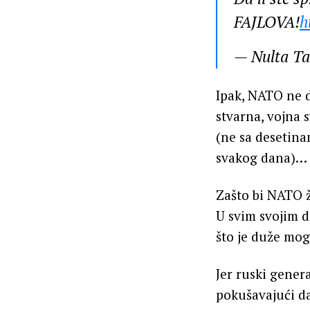
FAJLOVA!
h
— Nulta T
Ipak, NATO ne d
stvarna, vojna 
(ne sa desetina
svakog dana)…
Zašto bi NATO ž
U svim svojim d
što je duže mog
Jer ruski gener
pokušavajući 