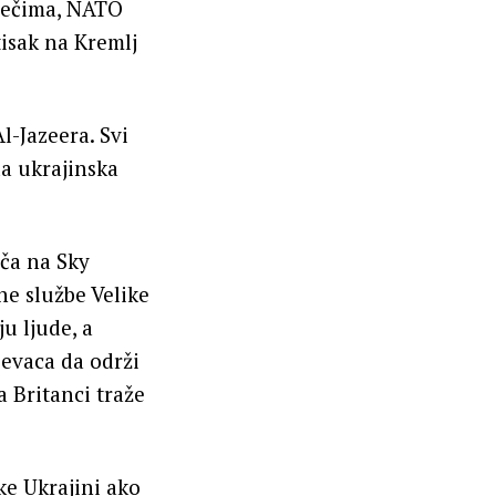
 rečima, NATO
tisak na Kremlj
l-Jazeera. Svi
da ukrajinska
iča na Sky
ne službe Velike
ju ljude, a
jevaca da održi
a Britanci traže
ke Ukrajini ako