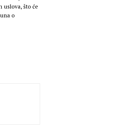
uslova, što će
čuna o