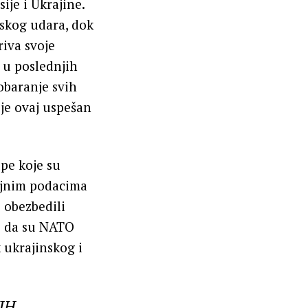
ije i Ukrajine.
nskog udara, dok
riva svoje
i u poslednjih
obaranje svih
 je ovaj uspešan
upe koje su
ajnim podacima
i obezbedili
no da su NATO
 ukrajinskog i
VIH