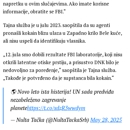
napretku u ovim slučajevima. Ako imate korisne
informacije, obratite se FBI.“
Tajna služba je u julu 2023. saopštila da su agenti
pronašli kokain blizu ulaza u Zapadno krilo Bele kuće,
ali nisu uspeli da identifikuju vlasnika.
„12. jula smo dobili rezultate FBI laboratorije, koji nisu
otkrili latentne otiske prstiju, a prisustvo DNK bilo je
nedovoljno za poređenje,“ saopštila je Tajna služba.
„Takođe je potvrđeno da je supstanca bila kokain.“
🌎 Novo leto ista histerija! UN sada predviđa
nezabeleženo zagrevanje
planete
https://t.co/xdzR3wwdym
— Nulta Tačka (@NultaTackaSrb)
May 28, 2025