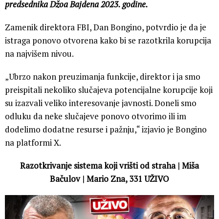
predsednika Džoa Bajdena 2023. godine.
Zamenik direktora FBI, Dan Bongino, potvrdio je da je
istraga ponovo otvorena kako bi se razotkrila korupcija
na najvišem nivou.
„Ubrzo nakon preuzimanja funkcije, direktor i ja smo
preispitali nekoliko slučajeva potencijalne korupcije koji
su izazvali veliko interesovanje javnosti. Doneli smo
odluku da neke slučajeve ponovo otvorimo ili im
dodelimo dodatne resurse i pažnju,“ izjavio je Bongino
na platformi X.
Razotkrivanje sistema koji vrišti od straha | Miša
Bačulov | Mario Zna, 331 UŽIVO