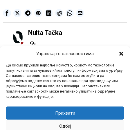
Nulta Tačka
Управљајте сагласностима
NE PROPUSTITE
Да бисмо пружили најбоље искуство, користимо технологије
попут колачића за чување и/или приступ информацијама о уређају.
BRITANIJA
Сагласност са овим технологијама ће нам омогућити да
OBUSTAVILA PCR
обрађујемо податке као што су понашање при прегледању или
TESTIRANJE KOD
јединствени ИД-ови на овој веб локацији. Непристанак или
Mario zna Youtube
OSOBA BEZ
повлачење сагласности може негативно утицати на одређене
SIMPTOMA COVID-a
карактеристике и функције.
Od 11. januara, oni koji su
Impressum
Kontakt
O Nama
pozitivni na COVID-19 u
Cena nafte nastavlja
Прихвати
da obara rekorde!
Neće izaći dobro po i
ovako prazan džep
Одбиј
građana!