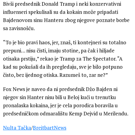
Bivši predsednik Donald Tramp i neki konzervativni
influenseri spekulisali su da kokain može pripadati
Bajdenovom sinu Hanteru zbog njegove poznate borbe
sa zavisnošću.
“To je bio pravi haos, jer, znaš, ti kontejneri su totalno
prepuni… nisu čisti, imaju stotine, pa čak i hiljade
otisaka prstiju,” rekao je Tramp za The Spectator. “A
kad su pokušali da ih pregledaju, sve je bilo potpuno
čisto, bez ijednog otiska. Razumeš to, zar ne?”
Fox News je naveo da ni predsednik Džo Bajden ni
njegov sin Hanter nisu bili u Beloj kući u trenutku
pronalaska kokaina, jer je cela porodica boravila u
predsedničkom odmaralištu Kemp Dejvid u Merilendu.
Nulta Tačka
/
BreitbartNews