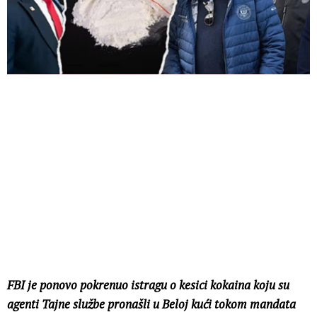
FBI je ponovo pokrenuo istragu o kesici kokaina koju su
agenti Tajne službe pronašli u Beloj kući tokom mandata