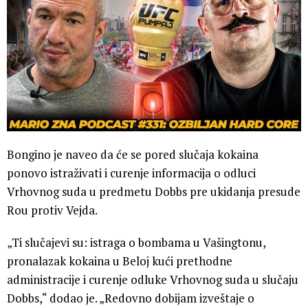
Bongino je naveo da će se pored slučaja kokaina
ponovo istraživati i curenje informacija o odluci
Vrhovnog suda u predmetu Dobbs pre ukidanja presude
Rou protiv Vejda.
„Ti slučajevi su: istraga o bombama u Vašingtonu,
pronalazak kokaina u Beloj kući prethodne
administracije i curenje odluke Vrhovnog suda u slučaju
Dobbs,“ dodao je. „Redovno dobijam izveštaje o