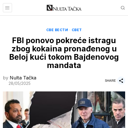
СВЕ ВЕСТИ
·
СВЕТ
FBI ponovo pokreće istragu
zbog kokaina pronađenog u
Beloj kući tokom Bajdenovog
mandata
by
Nulta Tačka
SHARE
28/05/2025