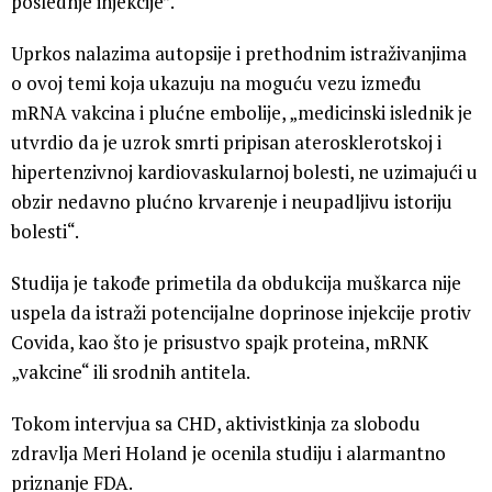
poslednje injekcije”.
Uprkos nalazima autopsije i prethodnim istraživanjima
o ovoj temi koja ukazuju na moguću vezu između
mRNA vakcina i plućne embolije, „medicinski islednik je
utvrdio da je uzrok smrti pripisan aterosklerotskoj i
hipertenzivnoj kardiovaskularnoj bolesti, ne uzimajući u
obzir nedavno plućno krvarenje i neupadljivu istoriju
bolesti“.
Studija je takođe primetila da obdukcija muškarca nije
uspela da istraži potencijalne doprinose injekcije protiv
Covida, kao što je prisustvo spajk proteina, mRNK
„vakcine“ ili srodnih antitela.
Tokom intervjua sa CHD, aktivistkinja za slobodu
zdravlja Meri Holand je ocenila studiju i alarmantno
priznanje FDA.