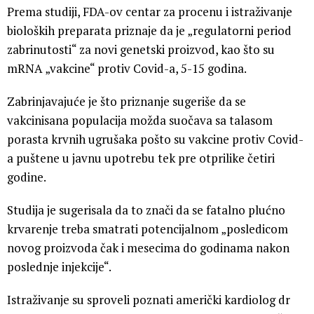
Prema studiji, FDA-ov centar za procenu i istraživanje
bioloških preparata priznaje da je „regulatorni period
zabrinutosti“ za novi genetski proizvod, kao što su
mRNA „vakcine“ protiv Covid-a, 5-15 godina.
Zabrinjavajuće je što priznanje sugeriše da se
vakcinisana populacija možda suočava sa talasom
porasta krvnih ugrušaka pošto su vakcine protiv Covid-
a puštene u javnu upotrebu tek pre otprilike četiri
godine.
Studija je sugerisala da to znači da se fatalno plućno
krvarenje treba smatrati potencijalnom „posledicom
novog proizvoda čak i mesecima do godinama nakon
poslednje injekcije“.
Istraživanje su sproveli poznati američki kardiolog dr