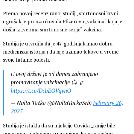
Prema novoj recenziranoj studiji, smrtonosni krvni
ugrušak je prouzrokovala Pfizerova „vakcina“ koja je
došla iz „veoma smrtonosne serije“ vakcina.
Studija je utvrdila da je 47-godišnjak imao dobru
medicinsku istoriju i da nije uzimao lekove u vreme
svoje fatalne bolesti.
U ovoj državi je od danas zabranjeno
promovisanje vakcinacije 📺 💉
https://t.co/DcbEOVqvnO
— Nulta Tačka (@NultaTackaSrb)
February 26,
2025
Studija je istakla da su injekcije Covida „ranije bile
povezane sa plućnim krvarenjem, koje se obično