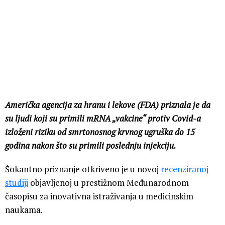
Američka agencija za hranu i lekove (FDA) priznala je da
su ljudi koji su primili mRNA „vakcine“ protiv Covid-a
izloženi riziku od smrtonosnog krvnog ugruška do 15
godina nakon što su primili poslednju injekciju.
Šokantno priznanje otkriveno je u novoj
recenziranoj
studiji
objavljenoj u prestižnom Međunarodnom
časopisu za inovativna istraživanja u medicinskim
naukama.