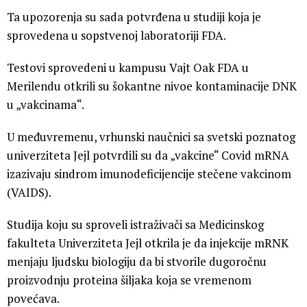
Ta upozorenja su sada potvrđena u studiji koja je
sprovedena u sopstvenoj laboratoriji FDA.
Testovi sprovedeni u kampusu Vajt Oak FDA u
Merilendu otkrili su šokantne nivoe kontaminacije DNK
u „vakcinama“.
U međuvremenu, vrhunski naučnici sa svetski poznatog
univerziteta Jejl potvrdili su da „vakcine“ Covid mRNA
izazivaju sindrom imunodeficijencije stečene vakcinom
(VAIDS).
Studija koju su sproveli istraživači sa Medicinskog
fakulteta Univerziteta Jejl otkrila je da injekcije mRNK
menjaju ljudsku biologiju da bi stvorile dugoročnu
proizvodnju proteina šiljaka koja se vremenom
povećava.