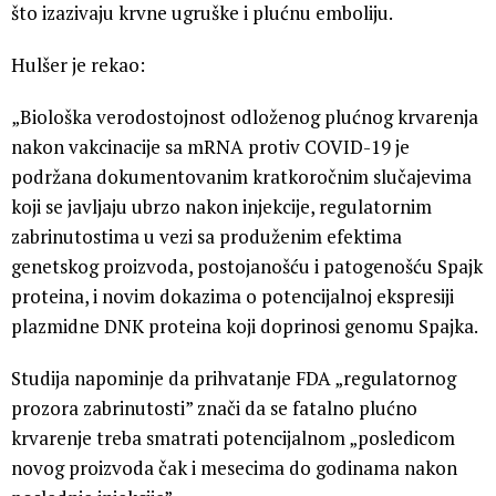
što izazivaju krvne ugruške i plućnu emboliju.
Hulšer je rekao:
„Biološka verodostojnost odloženog plućnog krvarenja
nakon vakcinacije sa mRNA protiv COVID-19 je
podržana dokumentovanim kratkoročnim slučajevima
koji se javljaju ubrzo nakon injekcije, regulatornim
zabrinutostima u vezi sa produženim efektima
genetskog proizvoda, postojanošću i patogenošću Spajk
proteina, i novim dokazima o potencijalnoj ekspresiji
plazmidne DNK proteina koji doprinosi genomu Spajka.
Studija napominje da prihvatanje FDA „regulatornog
prozora zabrinutosti” znači da se fatalno plućno
krvarenje treba smatrati potencijalnom „posledicom
novog proizvoda čak i mesecima do godinama nakon