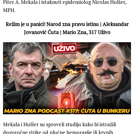
Piter A. Mekala i istaknuti epidemiolog Nicolas Hulšer,
MPH.
Režim je u panici! Narod zna pravu istinu | Aleksandar
Jovanović Ćuta | Mario Zna, 317 Uživo
Mekala i Hulšer su sproveli studiju kako bi istražili
dugoročne rizike od plućne hemoragije ili krvnih