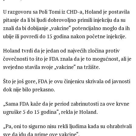
U razgovoru sa Poli Tomi iz CHD-a, Holand je postavila
pitanje da li bi ljudi dobrovoljno primili injekciju da su
znali da bi dobijanje „vakcine“ potencijalno moglo da ih
ubije ili povredi do 15 godina nakon početne injekcije.
Holand tvrdi da je jedan od najvećih zločina protiv
čovečnosti to što je FDA znala da je to mogućnost, ali je
svejedno stavila svoje „vakcine“ na tržište.
Što je još gore, FDA je ovu činjenicu skrivala od javnosti
dok nije bilo prekasno.
„Sama FDA kaže da je period zabrinutosti za ove krvne
ugruške 5 do 15 godina“, rekla je Holand.
„Pa, oni to sigurno nisu rekli ljudima kada su ohrabrivali
sve da idu da prime ove vakcine“.