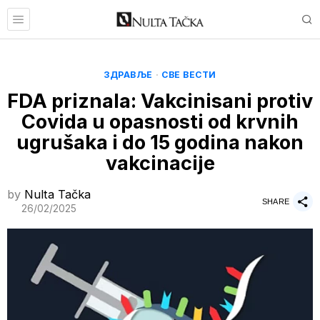
ЗДРАВЉЕ
·
СВЕ ВЕСТИ
FDA priznala: Vakcinisani protiv
Covida u opasnosti od krvnih
ugrušaka i do 15 godina nakon
vakcinacije
by
Nulta Tačka
SHARE
26/02/2025