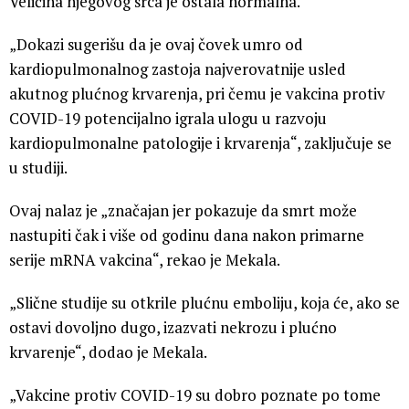
Veličina njegovog srca je ostala normalna.
„Dokazi sugerišu da je ovaj čovek umro od
kardiopulmonalnog zastoja najverovatnije usled
akutnog plućnog krvarenja, pri čemu je vakcina protiv
COVID-19 potencijalno igrala ulogu u razvoju
kardiopulmonalne patologije i krvarenja“, zaključuje se
u studiji.
Ovaj nalaz je „značajan jer pokazuje da smrt može
nastupiti čak i više od godinu dana nakon primarne
serije mRNA vakcina“, rekao je Mekala.
„Slične studije su otkrile plućnu emboliju, koja će, ako se
ostavi dovoljno dugo, izazvati nekrozu i plućno
krvarenje“, dodao je Mekala.
„Vakcine protiv COVID-19 su dobro poznate po tome