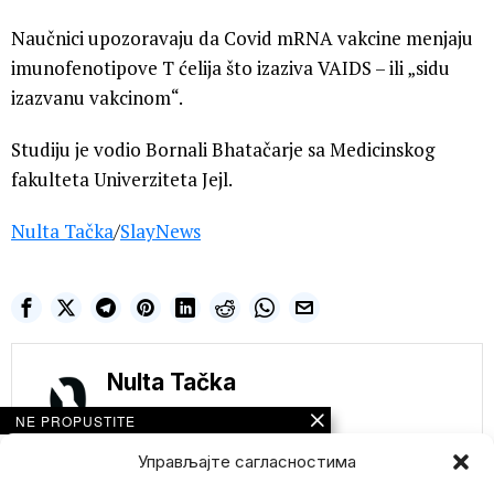
Naučnici upozoravaju da Covid mRNA vakcine menjaju
imunofenotipove T ćelija što izaziva VAIDS – ili „sidu
izazvanu vakcinom“.
Studiju je vodio Bornali Bhatačarje sa Medicinskog
fakulteta Univerziteta Jejl.
Nulta Tačka
/
SlayNews
Nulta Tačka
NE PROPUSTITE
UMIREMO OD
Управљајте сагласностима
GLADI!!!- Stanovnici
Šangaja na korak od