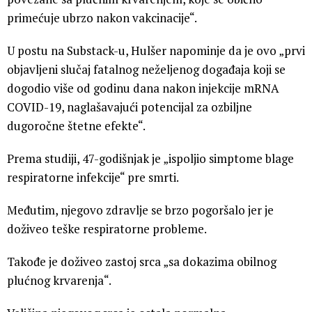
primećuje ubrzo nakon vakcinacije“.
U postu na Substack-u, Hulšer napominje da je ovo „prvi
objavljeni slučaj fatalnog neželjenog događaja koji se
dogodio više od godinu dana nakon injekcije mRNA
COVID-19, naglašavajući potencijal za ozbiljne
dugoročne štetne efekte“.
Prema studiji, 47-godišnjak je „ispoljio simptome blage
respiratorne infekcije“ pre smrti.
Međutim, njegovo zdravlje se brzo pogoršalo jer je
doživeo teške respiratorne probleme.
Takođe je doživeo zastoj srca „sa dokazima obilnog
plućnog krvarenja“.