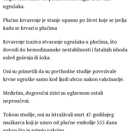
ugrušaka.
Plućno krvarenje je stanje opasno po život koje se javlja
kada se krvari u plućima
Krvarenje izaziva stvaranje ugrušaka u plućima, što
dovodi do hemodinamske nestabilnosti i fatalnih ishoda
usled gušenja ili šoka.
Oni su primetili da su prethodne studije povezivale
krvne ugruške samo kod ljudi ubrzo nakon vakcinacije.
Međutim, dugoročni rizici su uglavnom ostali
neproučeni.
Tokom studije, oni su istraživali smrt 47-godišnjeg
muškarca koji je umro od plućne embolije 555 dana
nakon što je primio vakcinu.