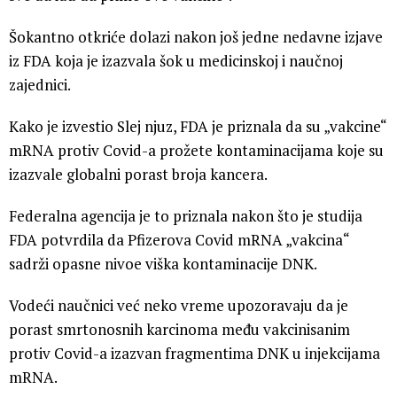
Šokantno otkriće dolazi nakon još jedne nedavne izjave
iz FDA koja je izazvala šok u medicinskoj i naučnoj
zajednici.
Kako je izvestio Slej njuz, FDA je priznala da su „vakcine“
mRNA protiv Covid-a prožete kontaminacijama koje su
izazvale globalni porast broja kancera.
Federalna agencija je to priznala nakon što je studija
FDA potvrdila da Pfizerova Covid mRNA „vakcina“
sadrži opasne nivoe viška kontaminacije DNK.
Vodeći naučnici već neko vreme upozoravaju da je
porast smrtonosnih karcinoma među vakcinisanim
protiv Covid-a izazvan fragmentima DNK u injekcijama
mRNA.