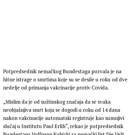
Potpredsednik nemačkog Bundestaga pozvala je na
hitne istrage o smrtima koje su se desile u roku od dve
nedelje od primanja vakcinacije protiv Covida.
„Mislim da je od suštinskog značaja da se svaka
neobjašnjiva smrt koja se dogodi u roku od 14 dana
nakon vakcinacije automatski registruje kao sumnjivi
slučaj u Institutu Paul Erlih“, rekao je potpredsednik
Bundestaga Volfgang Kubicki za nemački list Die Velt