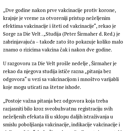
„Dve godine nakon prve vakcinacije protiv korone,
krajnje je vreme za otvoreniji pristup neželjenim
efektima vakcinacije i šteti od vakcinacije“, rekao je
Sorge za Die Velt . „Studija (Peter Širmaher d. Red.) je
zabrinjavajuća – takođe zato što pokazuje koliko malo
znamo o rizicima vakcina čak i nakon dve godine.
U razgovoru za Die Velt prošle nedelje , Širmaher je
rekao da njegova studija ističe razna „pitanja bez
odgovora“ u vezi sa vakcinacijom i mnoštvo varijabli
koje mogu uticati na štetne ishode.
„Postoje važna pitanja bez odgovora koja treba
razjasniti bilo kroz sveobuhvatnu registraciju svih
neželjenih efekata ili u sklopu daljih istraživanja u
smislu poboljšanja vakcinacije, indikacije vakcinacije i