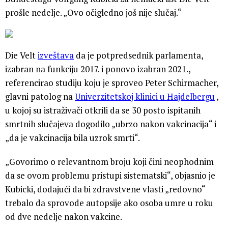
prošle nedelje. „Ovo očigledno još nije slučaj.“
Die Velt
izveštava
da je potpredsednik parlamenta,
izabran na funkciju 2017. i ponovo izabran 2021.,
referencirao studiju koju je sproveo Peter Schirmacher,
glavni patolog na
Univerzitetskoj klinici u Hajdelbergu
,
u kojoj su istraživači otkrili da se 30 posto ispitanih
smrtnih slučajeva dogodilo „ubrzo nakon vakcinacija“ i
„da je vakcinacija bila uzrok smrti“.
„Govorimo o relevantnom broju koji čini neophodnim
da se ovom problemu pristupi sistematski“, objasnio je
Kubicki, dodajući da bi zdravstvene vlasti „redovno“
trebalo da sprovode autopsije ako osoba umre u roku
od dve nedelje nakon vakcine.