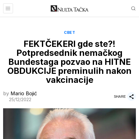
СВЕТ
FEKTČEKERI gde ste?!
Potpredsednik nemačkog
Bundestaga pozvao na HITNE
OBDUKCIJE preminulih nakon
vakcinacije
by
Mario Bojić
SHARE
25/12/2022