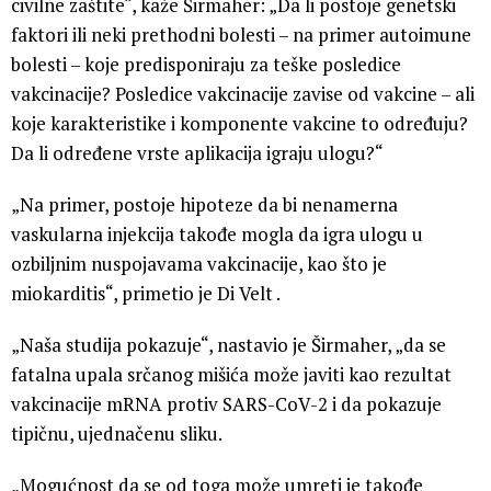
civilne zaštite“, kaže Širmaher: „Da li postoje genetski
faktori ili neki prethodni bolesti – na primer autoimune
bolesti – koje predisponiraju za teške posledice
vakcinacije? Posledice vakcinacije zavise od vakcine – ali
koje karakteristike i komponente vakcine to određuju?
Da li određene vrste aplikacija igraju ulogu?“
„Na primer, postoje hipoteze da bi nenamerna
vaskularna injekcija takođe mogla da igra ulogu u
ozbiljnim nuspojavama vakcinacije, kao što je
miokarditis“, primetio je Di Velt .
„Naša studija pokazuje“, nastavio je Širmaher, „da se
fatalna upala srčanog mišića može javiti kao rezultat
vakcinacije mRNA protiv SARS-CoV-2 i da pokazuje
tipičnu, ujednačenu sliku.
„Mogućnost da se od toga može umreti je takođe