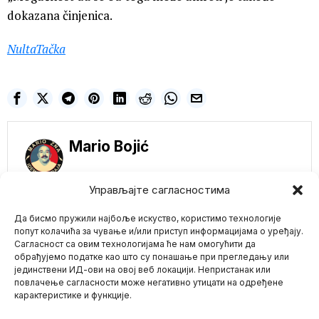
dokazana činjenica.
NultaTačka
Mario Bojić
Управљајте сагласностима
NE PROPUSTITE
Да бисмо пружили најбоље искуство, користимо технологије
Habek: Nemačka i
попут колачића за чување и/или приступ информацијама о уређају.
cela Evropa plaćaju
Сагласност са овим технологијама ће нам омогућити да
cenu za krizu u
обрађујемо податке као што су понашање при прегледању или
Ukrajini
јединствени ИД-ови на овој веб локацији. Непристанак или
Mario zna Youtube
Nemačka i cela Evropa
повлачење сагласности може негативно утицати на одређене
trenutno „plaćaju cenu“
карактеристике и функције.
za krizu u
Impressum
Kontakt
O Nama