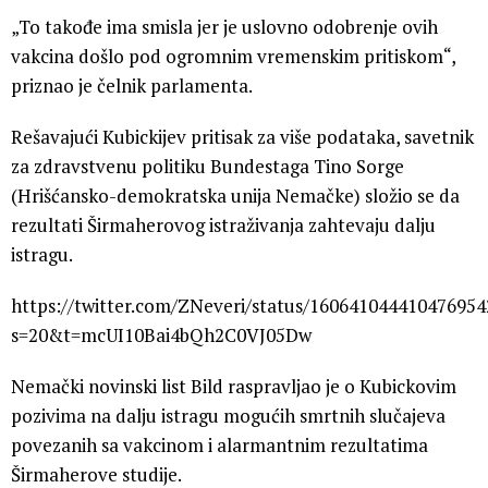
„To takođe ima smisla jer je uslovno odobrenje ovih
vakcina došlo pod ogromnim vremenskim pritiskom“,
priznao je čelnik parlamenta.
Rešavajući Kubickijev pritisak za više podataka, savetnik
za zdravstvenu politiku Bundestaga Tino Sorge
(Hrišćansko-demokratska unija Nemačke) složio se da
rezultati Širmaherovog istraživanja zahtevaju dalju
istragu.
https://twitter.com/ZNeveri/status/160641044410476954
s=20&t=mcUI10Bai4bQh2C0VJ05Dw
Nemački novinski list Bild raspravljao je o Kubickovim
pozivima na dalju istragu mogućih smrtnih slučajeva
povezanih sa vakcinom i alarmantnim rezultatima
Širmaherove studije.